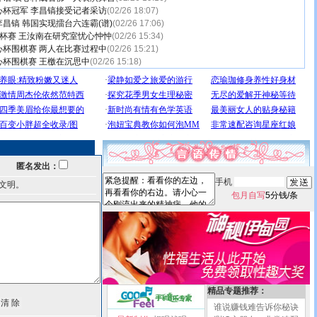
心杯冠军 李昌镐接受记者采访
(02/26 18:07)
昌镐 韩国实现擂台六连霸(谱)
(02/26 17:06)
杯赛 王汝南在研究室忧心忡忡
(02/26 15:34)
心杯围棋赛 两人在比赛过程中
(02/26 15:21)
杯围棋赛 王檄在沉思中
(02/26 15:18)
匿名发出：
手机
文明。
包月自写
5分钱/条
精品专题推荐：
谁说赚钱难告诉你秘诀