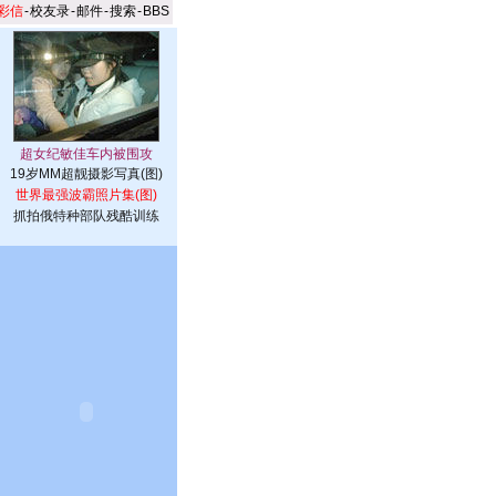
彩信
-
校友录
-
邮件
-
搜索
-
BBS
19岁MM超靓摄影写真(图)
世界最强波霸照片集(图)
抓拍俄特种部队残酷训练