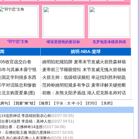
“羽宁恋”主角
维埃里猎艳的新目标
克罗地亚体模弄风情
闻
姚明-NBA-篮球
足05收官战交白卷
·
姚明陷犯规陷阱 麦蒂末节发威火箭胜森林狼
 06年与其麻木毋宁恨
·
麦蒂前三节睡眼惺忪 末节发威无愧火箭领袖
在国足学到很多东西
·
火箭主帅：低级错误频犯 幸运找到胜利钥匙
和平对话陈忠和惨败
·
范帅称姚明犯规多有争议 麦蒂详解关键抢断
北京购置爱巢(图)
·
前瞻：灰熊太阳矛盾战 湖人尼克斯名帅对话
说两句
】【
我要“揪”错
】【
推荐
】【字体：
大
中
小
】【
打印
】 【
关闭
】
14连胜神话 李昌镐轻取农心杯
(02/27 05:55)
台赛14连胜 李昌镐：真神人也
(02/27 04:51)
擂台赛：石佛神奇14连胜
(02/27 04:06)
赛：石佛轻取王檄 韩国六度捧杯
(02/27 02:03)
神话 农心杯成石佛一人表演舞台
(02/26 19:16)