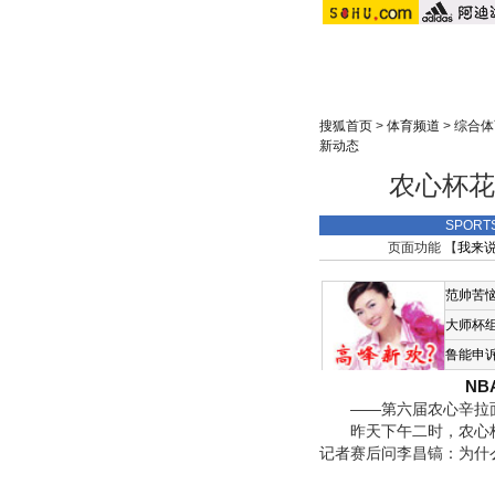
搜狐首页
>
体育频道
>
综合体
新动态
农心杯花
SPOR
页面功能 【
我来
范帅苦
大师杯
鲁能申
N
——第六届农心辛拉面
昨天下午二时，农心杯
记者赛后问李昌镐：为什