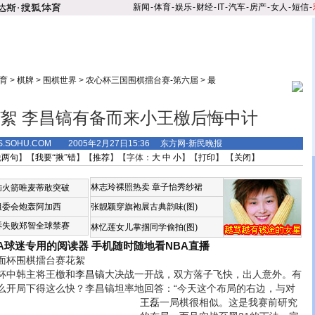
新闻
-
体育
-
娱乐
-
财经
-
IT
-
汽车
-
房产
-
女人
-
短信
-
育
>
棋牌
>
围棋世界
>
农心杯三国围棋擂台赛-第六届
>
最
絮 李昌镐有备而来小王檄后悔中计
TS.SOHU.COM 2005年2月27日15:36 东方网-新民晚报
说两句
】【
我要“揪”错
】【
推荐
】【字体：
大
中
小
】【
打印
】 【
关闭
】
林志玲裸照热卖
章子怡秀纱裙
恼火箭唯麦蒂敢突破
组委会炮轰阿加西
张靓颖穿旗袍展古典韵味(图)
诉失败郑智全球禁赛
林忆莲女儿掌掴同学偷拍(图)
BA球迷专用的阅读器
手机随时随地看NBA直播
杯围棋擂台赛花絮
中韩主将王檄和
李昌镐
大决战一开战，双方落子飞快，出人意外。有
么开局下得这么快？李昌镐坦率地回答：“今天这个布局的右边，与对
王磊
一局棋很相似。
这是我赛前研究