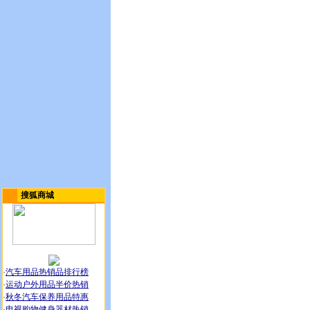
搜狐商城
·
汽车用品热销品排行榜
·
运动户外用品半价热销
·
秋冬汽车保养用品特惠
·
电视购物健身器材热销