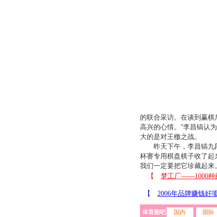
的联合采访。在谈到赢棋
高兴的心情。”李昌镐认
大的是对王檄之战。
昨天下午，李昌镐九段战
杯赛专用棋盘棋子收了起
我们一定要把它珍藏起来
体育图吧
国内
国际