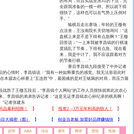
的布局，而且实战至黑31的下法，完
全跟我准备的一模一样。所以就下得
很快了，这样也可以在气势上压倒对
手。”
输棋后走出赛场，年轻的王檄有
点沮丧，王汝南院长关切地询问：“这
盘棋上来是不是下得有点急啊？”王檄
回答说：“一上来我被李昌镐的行棋速
度搞乱了节奏，下得有点急。现在看
来，我是中计了。我不应该跟着对方
的节奏行棋……”
赛后李昌镐九段接受了中外记者
后的心情时，李昌镐说：“我有一种如释重负的感觉。我无法形容此时
为在本届农心杯赛上“五连胜”中，最困难的是对王铭琬的对局，而压力最
胜了王檄五段后，“李昌镐个人网站”的工作人员很快就将此次农心
来。李昌镐的弟弟告诉记者：“这是见证李昌镐农心杯纪录的棋具啊！
。”记者张建东
篮球
综合
赛车
网球
壁纸
性感
NBA