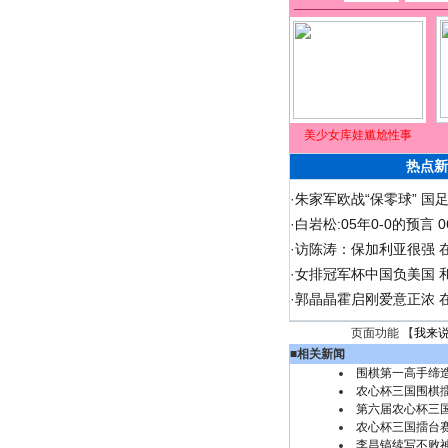
美少女库娃尴尬性事
热点新
·
朱家军欧战“保零球” 国
·
白岩松:05年0-0的预言
·
访陈涛：保加利亚很强 
·
女排冠军杯中国负美国 
·
郭晶晶霍启刚爱意正浓 在
页面功能 【
我来
■
相关新闻
围棋第一高手缔造
农心杯三国围棋擂
第六届农心杯三国
农心杯三国擂台
李昌镐续写不败