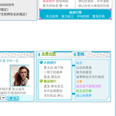
最新制作
想唱就唱
测IQ交朋友，非常速配
000008号
夏天的味道
哪一站
就让你笑火暴搞笑到底
理规定》
短信订阅
护互联网安全的规定》
焦点新闻
魅力贴士
伊甸指南
魔鬼辞典