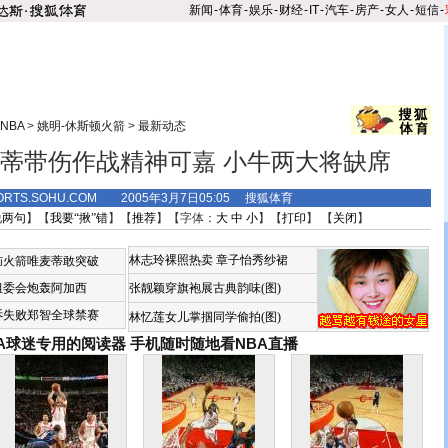
新闻
-
体育
-
娱乐
-
财经
-
IT
-
汽车
-
房产
-
女人
-
短信
-
NBA
>
姚明-休斯顿火箭
>
最新动态
蒂带伤作战精神可嘉 小牛两大将缺席
ORTS.SOHU.COM 2005年3月7日05:05 搜狐体育
说两句
】【
我要“揪”错
】【
推荐
】【字体：
大
中
小
】【
打印
】 【
关闭
】
林志玲裸照热卖
章子怡秀纱裙
恼火箭唯麦蒂敢突破
组委会炮轰阿加西
张靓颖穿旗袍展古典韵味(图)
诉失败郑智全球禁赛
林忆莲女儿掌掴同学偷拍(图)
BA球迷专用的阅读器
手机随时随地看NBA直播