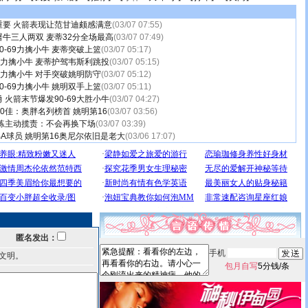
重要 火箭表现让范甘迪颇感满意
(03/07 07:55)
牛三人两双 麦蒂32分全场最高
(03/07 07:49)
0-69力擒小牛 麦蒂突破上篮
(03/07 05:17)
69力擒小牛 麦蒂护驾韦斯利跳投
(03/07 05:15)
69力擒小牛 对手突破姚明防守
(03/07 05:12)
0-69力擒小牛 姚明双手上篮
(03/07 05:11)
 火箭末节爆发90-69大胜小牛
(03/07 04:27)
50佳：奥胖名列榜首 姚明第16
(03/07 03:56)
练主动揽责：不会再换下场
(03/07 03:39)
BA球员 姚明第16奥尼尔依旧是老大
(03/06 17:07)
匿名发出：
手机
文明。
包月自写
5分钱/条