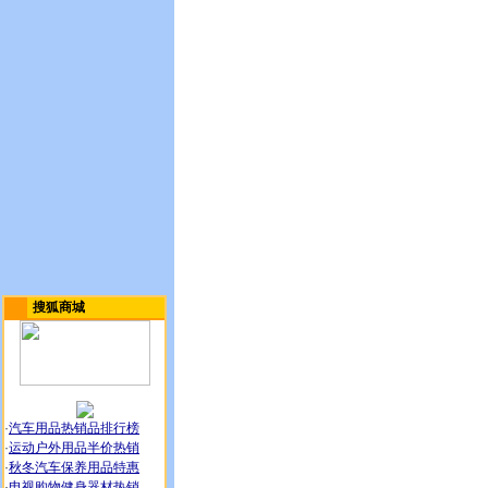
搜狐商城
·
汽车用品热销品排行榜
·
运动户外用品半价热销
·
秋冬汽车保养用品特惠
·
电视购物健身器材热销