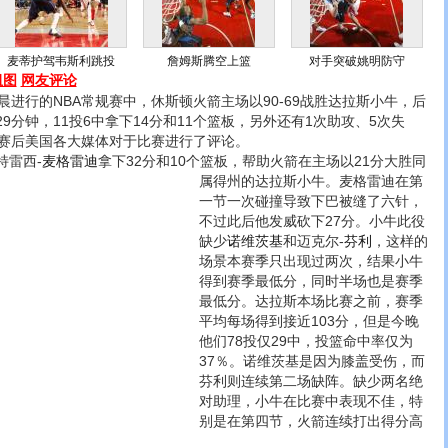
麦蒂护驾韦斯利跳投
詹姆斯腾空上篮
对手突破姚明防守
组图
网友评论
进行的NBA常规赛中，休斯顿火箭主场以90-69战胜达拉斯小牛，后
29分钟，11投6中拿下14分和11个篮板，另外还有1次助攻、5次失
。赛后美国各大媒体对于比赛进行了评论。
雷西-
麦格雷迪
拿下32分和10个篮板，帮助火箭在主场以21分大胜同
属得州的达拉斯小牛。
麦格雷迪在第
一节一次碰撞导致下巴被缝了六针，
不过此后他发威砍下27分。小牛此役
缺少
诺维茨基
和迈克尔-
芬利
，这样的
场景本赛季只出现过两次，结果小牛
得到赛季最低分，同时半场也是赛季
最低分。达拉斯本场比赛之前，赛季
平均每场得到接近103分，但是今晚
他们78投仅29中，投篮命中率仅为
37％。诺维茨基是因为膝盖受伤，而
芬利则连续第二场缺阵。缺少两名绝
对助理，小牛在比赛中表现不佳，特
别是在第四节，火箭连续打出得分高
。