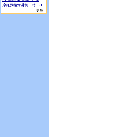
·
摩托罗拉对讲机一对360
更多...