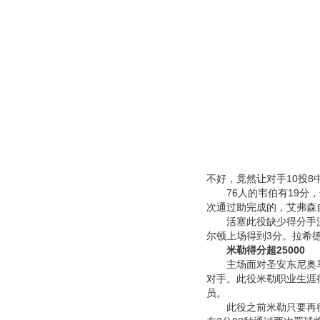
不好，竟然让对手10投8
76人的韦伯有19分，达
次通过助完成的，艾弗森自
活塞此役缺少得分手汉
尔顿上场得到3分。拉希德
米勒得分超25000
主场面对圣安东尼奥马刺队
对手。此役米勒职业生涯得分
员。
此役之前米勒只要再得8分