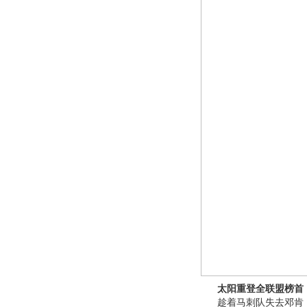
太阳重登全联盟榜首
趁着马刺队失去邓肯，太