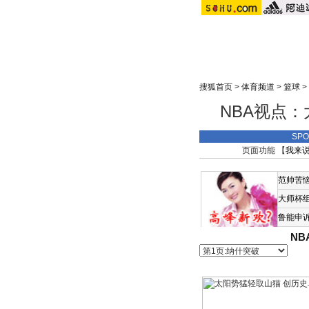
搜狐首页
>
体育频道
>
篮球
>
NBA视点：
SP
页面功能 【
我来
范帅苦
大师杯
鲁能申
N