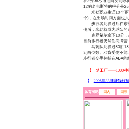
在2分08秒通过两次罚球
12的名韦斯特的得分是2
米勒职业生涯18个赛季
个)，在出场时间方面也六
步行者此役过后在东部季
伤后，米勒就成为球队的
克罗希尔拿下18分，斯蒂
目前步行者仍然伤病满营
马刺队此役过50胜18
到两位数。邓肯受伤不能
步行者交手包括在ABA的纪录
体育图吧
国内
国际