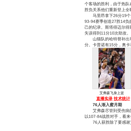
个客场的胜利，由于热队在
胜负关系他们重新登上全
马里昂拿下26分19个
93-94赛季创造27胜
己的纪录。斯塔得迈尔得到
失误得到11分10次助攻。
山猫队的哈特替补出场得
分。卡普诺有15分，奥卡
艾弗森飞身上篮
直播实录
技术统计
76人渐入蜜月期
艾弗森尽管到受伤病的困
以107-84战胜对手，
76人获胜除了要感谢艾