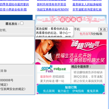
匿名发出：
手机
文明。
包月自写
5分钱/条
精品专题推荐：
谁说赚钱难告诉你秘诀
最新制作
想唱就唱
测IQ交朋友，非常速配
000008号
夏天的味道
哪一站
就让你笑火暴搞笑到底
理规定》
短信订阅
护互联网安全的规定》
焦点新闻
魅力贴士
伊甸指南
魔鬼辞典