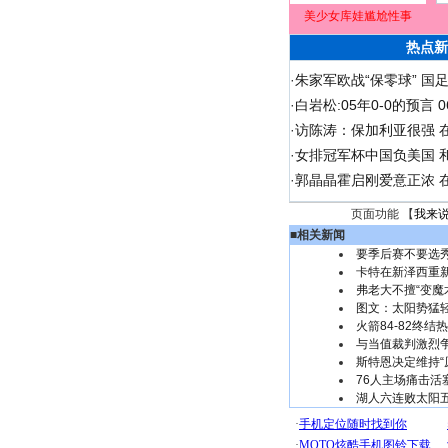
美少女库娃尴尬性事
热点新
·
朱家军欧战“保零球” 国
·
白岩松:05年0-0的预言
·
访陈涛：保加利亚很强 
·
女排冠军杯中国负美国 
·
郭晶晶霍启刚爱意正浓 在
页面功能 【
我来
■
相关新闻
要季后赛不要选
卡特在新泽西重
弗老大不擅“变魔
图文：太阳势猛
火箭84-82终结
与当值裁判激烈争
斯特恩决定维持“原
76人主场痛击活
湖人六连败太阳