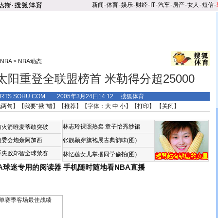
新闻
-
体育
-
娱乐
-
财经
-
IT
-
汽车
-
房产
-
女人
-
短信
-
NBA
>
NBA动态
太阳重登全联盟榜首 米勒得分超25000
ORTS.SOHU.COM 2005年3月24日14:12 搜狐体育
说两句
】【
我要“揪”错
】【
推荐
】【字体：
大
中
小
】【
打印
】 【
关闭
】
林志玲裸照热卖
章子怡秀纱裙
恼火箭唯麦蒂敢突破
组委会炮轰阿加西
张靓颖穿旗袍展古典韵味(图)
诉失败郑智全球禁赛
林忆莲女儿掌掴同学偷拍(图)
BA球迷专用的阅读器
手机随时随地看NBA直播