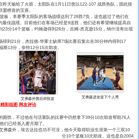
昨天输给了火箭，太阳队在1月11日曾以122-107 战胜热队，因此按
联盟榜首的宝座。
篮板，本赛季太阳队的客场战绩达到了28胜7负，这也超过了他们在
14负的最佳战绩。目前他们在客场已经是9连胜，他们还有希望继续提高自
23分14个篮板，约翰逊得到26分，吉姆-杰克逊15分，纳什没有出现
到21分，杰拉德-华莱士缺席7场比赛后复出在30分钟内得到17
福斯13分，奈特12分15次助攻。
艾弗森进攻篮下个人秀
艾弗森外围后仰投篮
精彩组图
网友评论
扰，不过他在与活塞队的比赛中仍然拿下39分10次助攻帮助76人
看来他们已经渐入蜜月期了。
弗森外，埃古达拉也功不可没，他今天取得职业生涯第一个三双10
分10个篮板10次助攻。
这也是自2004