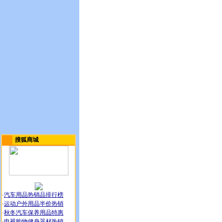
搜狐商城
·
汽车用品热销品排行榜
·
运动户外用品半价热销
·
秋冬汽车保养用品特惠
·
电视购物健身器材热销