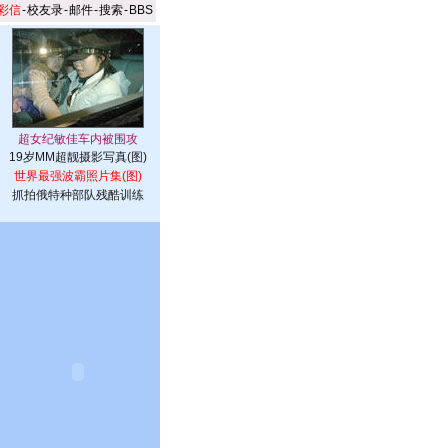
彩信
-
校友录
-
邮件
-
搜索
-
BBS
19岁MM超靓摄影写真(图)
世界最强波霸照片集(图)
抓拍俄特种部队残酷训练