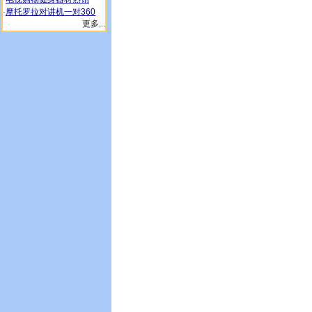
·
摩托罗拉对讲机一对360
更多...