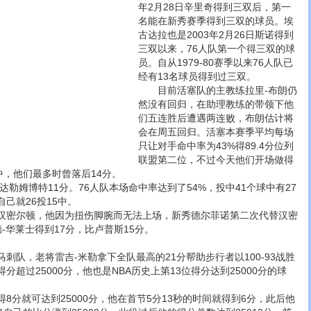
年2月28日辛里奇得到三双后，第一
名能在新秀赛季得到三双的球员。埃
古达拉也是2003年2月26日斯诺得到
三双以来，76人队第一个得三双的球
员。自从1979-80赛季以来76人队已
经有13名球员得到过三双。
目前活塞队的主教练拉里-布朗仍
然没有回归，在助理教练的带领下他
们五连胜后遭遇两连败，布朗估计将
会在周五回归。活塞本赛季平均每场
只让对手命中率为43%得89.4分位列
联盟第二位，不过今天他们开场做得
中，他们最多时曾落后14分。
勒姆博特11分。76人队本场命中率达到了54%，投中41个球中有27
己就26投15中。
密尔顿，他因为扭伤脚腕而无法上场，新秀德尔菲诺第二次代替汉密
-华莱士得到17分，比卢普斯15分。
，老将雷吉-米勒拿下全队最高的21分帮助步行者以100-93战胜
超过25000分，他也是NBA历史上第13位得分达到25000分的球
就可达到25000分，他在首节5分13秒的时间就得到6分，此后他