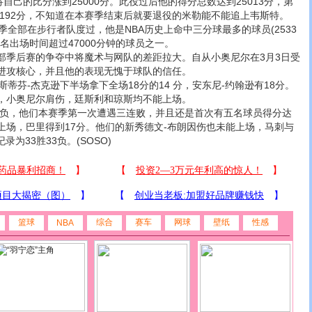
将自己的比分涨到25000分。此役过后他的得分总数达到25013分，第
5192分，不知道在本赛季结束后就要退役的米勒能不能追上韦斯特。
全部在步行者队度过，他是NBA历史上命中三分球最多的球员(2533
名出场时间超过47000分钟的球员之一。
后赛的争夺中将魔术与网队的差距拉大。自从小奥尼尔在3月3日受
进攻核心，并且他的表现无愧于球队的信任。
芬-杰克逊下半场拿下全场18分的14 分，安东尼-约翰逊有18分。
，小奥尼尔肩伤，廷斯利和琼斯均不能上场。
负，他们本赛季第一次遭遇三连败，并且还是首次有五名球员得分达
上场，巴里得到17分。他们的新秀德文-布朗因伤也未能上场，马刺与
为33胜33负。(SOSO)
篮球
综合
赛车
网球
壁纸
性感
NBA