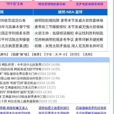
“羽宁恋”主角
维埃里猎艳的新目标
克罗地亚体模弄风情
闻
姚明-NBA-篮球
足05收官战交白卷
·
姚明陷犯规陷阱 麦蒂末节发威火箭胜森林狼
 06年与其麻木毋宁恨
·
麦蒂前三节睡眼惺忪 末节发威无愧火箭领袖
在国足学到很多东西
·
火箭主帅：低级错误频犯 幸运找到胜利钥匙
和平对话陈忠和惨败
·
范帅称姚明犯规多有争议 麦蒂详解关键抢断
北京购置爱巢(图)
·
前瞻：灰熊太阳矛盾战 湖人尼克斯名帅对话
说两句
】【
我要“揪”错
】【
推荐
】【字体：
大
中
小
】【
打印
】 【
关闭
】
秀 网队经理：今年没什么好新秀
(03/24 14:08)
新找回自我 网摇身成为防守悍将
(03/24 14:05)
术” 球队被排在季后赛大门外
(03/24 13:59)
轻取山猫 纳什后仰跳投动作怪异
(03/24 13:48)
热队连胜 韦德“罚掉”最后机会
(03/24 13:28)
吵 艾弗森收到1万美元罚单
(03/24 13:27)
判” 阿泰斯特“减刑”无望
(03/24 12:30)
塞 艾弗森39分10助攻新秀勇夺三双
(03/24 12:19)
五十胜 科比在场上越来越孤独
(03/24 12:16)