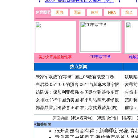
体育图吧
国内
国际
篮球
综合
NBA
“羽宁恋”主角
美少女库娃尴尬性事
维埃
热点新闻
·
朱家军欧战“保零球” 国足05收官战交白卷
·
姚明陷
·
白岩松:05年0-0的预言 06年与其麻木毋宁恨
·
麦蒂前
·
访陈涛：保加利亚很强 在国足学到很多东西
·
火箭主
·
女排冠军杯中国负美国 和平对话陈忠和惨败
·
范帅称
·
郭晶晶霍启刚爱意正浓 在北京购置爱巢(图)
·
前瞻：
页面功能 【
我来说两句
】【
我要“揪”错
】【
推荐
】
■
相关新闻
低开高走有舍有得：新赛季新形象 青
青岛赢了中能倒了 海信地产昂首入足