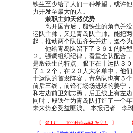
铁生至少给了人们一种希望，或许他
力开发至最大的人。
兼职主帅天然优势
离开国青后，殷铁生的角色并没
运队主帅，又是青岛队主帅。能把两
起，推动两个队伍齐头并进，迄今为
他给青岛队留下了３６１的阵型
２。强调组织纪律，看重全队配合，
是殷铁生的特点。眼下在十运队３０
了１２个，在２０人大名单中，他们
十运队的首发阵容，青岛队也有５个
前后三线，前锋有场场进球的姜宁，
和右边前卫刘志勇，后卫线上有左边
同时，殷铁生为青岛队打造了一个年
未来势必受益匪浅。 本报记者 李