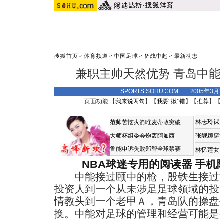
搜狐首页
>
体育频道
>
中国足球
>
备战中超
>
最新动态
兼职主帅天然优势 青岛中能
SPORTS.SOHU.COM 2005年3
页面功能 【
我来说两句
】【
我要“揪”错
】【
推荐
】
林志玲裸
范帅苦恼火箭唯麦蒂敢突破
大师杯组委会炮轰阿加西
张靓颖穿
鲁能申诉失败郑智全球禁赛
林忆莲女
NBA球迷专用的阅读器
手机
中能接过颐中的枪，殷铁生接过
投资人到一个从未涉足足球领域的投
情教头到一个老甲Ａ，青岛队的操盘
换。中能对足球的管理和经营可能是