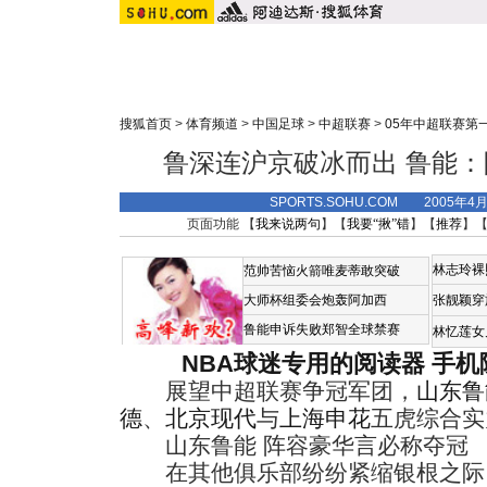
搜狐首页
>
体育频道
>
中国足球
>
中超联赛
>
05年中超联赛第
鲁深连沪京破冰而出 鲁能
SPORTS.SOHU.COM 2005年4
页面功能 【
我来说两句
】【
我要“揪”错
】【
推荐
】
林志玲裸
范帅苦恼火箭唯麦蒂敢突破
大师杯组委会炮轰阿加西
张靓颖穿
鲁能申诉失败郑智全球禁赛
林忆莲女
NBA球迷专用的阅读器
手机
展望中超联赛争冠军团，
山东鲁
德
、
北京现代
与
上海申花
五虎综合实
山东鲁能 阵容豪华言必称夺冠
在其他俱乐部纷纷紧缩银根之际