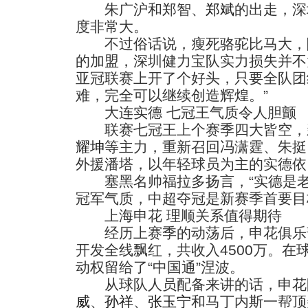
朱广沪和郑智、
郑斌
的出走，深
度非常大。
不过俗话说，瘦死骆驼比马大，
的加盟，深圳健力宝队实力损失并不
亚冠联赛上开了个好头，只要全队团
难，完全可以继续创造辉煌。”
大连实德 七冠王气质令人胆颤
联赛七冠王上个赛季四大皆空，
耀坤
等主力，重新召回冯潇霆、朱挺
外援潘塔，以年轻球员为主的实德依
塞黑名帅福拉多扬言，“实德是老
冠军气质，中超夺冠是新赛季首要目
上海申花 理顺关系值得期待
经历上赛季的动荡后，申花俱乐
开发全线飘红，共收入4500万。在
动权留给了“中国通”涅波。
从球队人员配备来讲的话，申花
威
、
孙祥
、
张玉宁
和马丁内斯一帮顶