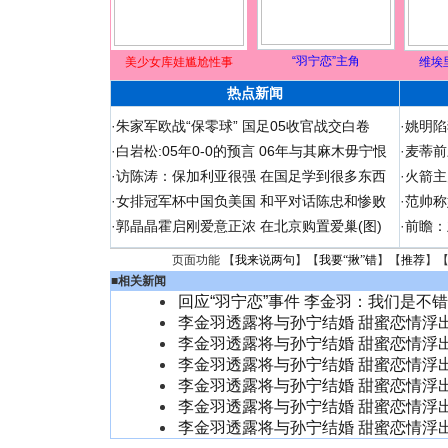
“羽宁恋”主角
美少女库娃尴尬性事
维埃
热点新闻
·
朱家军欧战“保零球” 国足05收官战交白卷
·
姚明陷
·
白岩松:05年0-0的预言 06年与其麻木毋宁恨
·
麦蒂前
·
访陈涛：保加利亚很强 在国足学到很多东西
·
火箭主
·
女排冠军杯中国负美国 和平对话陈忠和惨败
·
范帅称
·
郭晶晶霍启刚爱意正浓 在北京购置爱巢(图)
·
前瞻：
页面功能 【
我来说两句
】【
我要“揪”错
】【
推荐
】
■
相关新闻
回应“羽宁恋”事件 李金羽：我们是不
李金羽透露将与孙宁结婚 甜蜜恋情浮出
李金羽透露将与孙宁结婚 甜蜜恋情浮出
李金羽透露将与孙宁结婚 甜蜜恋情浮出
李金羽透露将与孙宁结婚 甜蜜恋情浮出
李金羽透露将与孙宁结婚 甜蜜恋情浮出
李金羽透露将与孙宁结婚 甜蜜恋情浮出