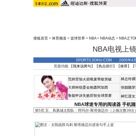
搜狐首页
>
体育频道
>
篮球世界
>
NBA
>
NBA动态
>
NBA之TO
NBA电视上镜t
SPORTS.SOHU.COM 2005年4
页面功能 【
我来说两句
】【
热点排行
】【
推荐
】【
林志玲裸
范帅苦恼火箭唯麦蒂敢突破
大师杯组委会炮轰阿加西
张靓颖穿
鲁能申诉失败郑智全球禁赛
林忆莲女
NBA球迷专用的阅读器
手机随