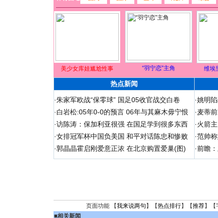
“羽宁恋”主角
美少女库娃尴尬性事
维埃
热点新闻
·
朱家军欧战“保零球” 国足05收官战交白卷
·
姚明陷
·
白岩松:05年0-0的预言 06年与其麻木毋宁恨
·
麦蒂前
·
访陈涛：保加利亚很强 在国足学到很多东西
·
火箭主
·
女排冠军杯中国负美国 和平对话陈忠和惨败
·
范帅称
·
郭晶晶霍启刚爱意正浓 在北京购置爱巢(图)
·
前瞻：
页面功能 【
我来说两句
】【
热点排行
】【
推荐
】【
■
相关新闻