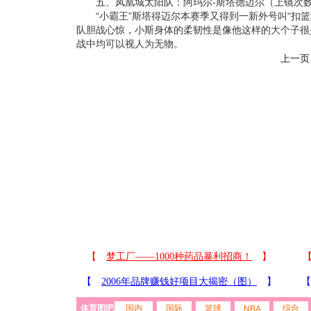
五、凤凰城太阳队：阿玛尔-斯塔德迈尔（上镜次数
“小霸王”斯塔得迈尔本赛季又得到一新外号叫“扣篮
队胆战心惊，小斯身体的柔韧性是像他这样的大个子很
战中均可以视人为无物。
上一页
体育图吧
国内
国际
篮球
综合
NBA