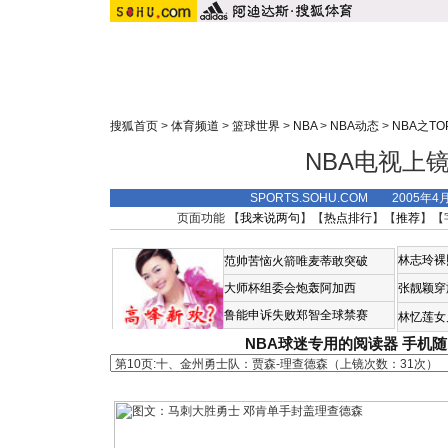
搜狐首页
>
体育频道
>
篮球世界
>
NBA
>
NBA动态
>
NBA之TO
NBA电视上镜t
SPORTS.SOHU.COM 2005年4
页面功能 【
我来说两句
】【
热点排行
】【
推荐
】【
林志玲裸
范帅苦恼火箭唯麦蒂敢突破
大师杯组委会炮轰阿加西
张靓颖穿
鲁能申诉失败郑智全球禁赛
林忆莲女
NBA球迷专用的阅读器
手机随