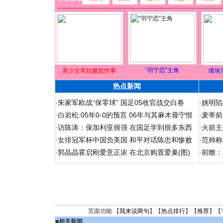
“羽宁恋”主角
美少女库娃尴尬性事
维埃
热点新闻
·
朱家军欧战“保零球” 国足05收官战交白卷
·
姚明陷
·
白岩松:05年0-0的预言 06年与其麻木毋宁恨
·
麦蒂前
·
访陈涛：保加利亚很强 在国足学到很多东西
·
火箭主
·
女排冠军杯中国负美国 和平对话陈忠和惨败
·
范帅称
·
郭晶晶霍启刚爱意正浓 在北京购置爱巢(图)
·
前瞻：
页面功能 【
我来说两句
】【
热点排行
】【
推荐
】【
■
相关新闻