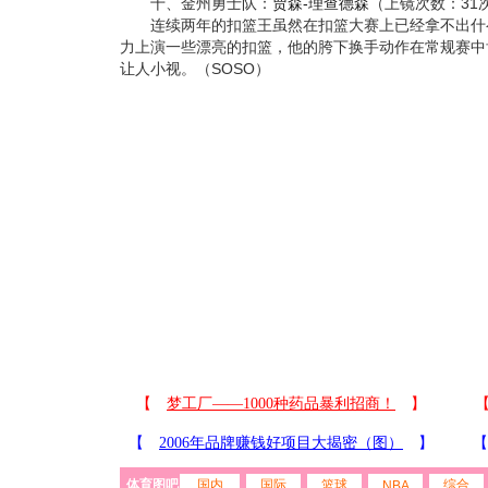
十、金州勇士队：
贾森-理查德森
（上镜次数：31
连续两年的扣篮王虽然在扣篮大赛上已经拿不出什
力上演一些漂亮的扣篮，他的胯下换手动作在常规赛中
让人小视。（SOSO）
体育图吧
国内
国际
篮球
综合
NBA