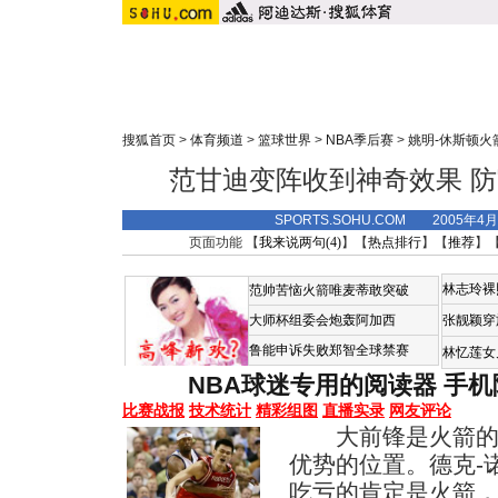
搜狐首页
>
体育频道
>
篮球世界
>
NBA季后赛
>
姚明-休斯顿火
范甘迪变阵收到神奇效果 
SPORTS.SOHU.COM 2005年4
页面功能 【
我来说两句(
4
)
】【
热点排行
】【
推荐
】
林志玲裸
范帅苦恼火箭唯麦蒂敢突破
大师杯组委会炮轰阿加西
张靓颖穿
鲁能申诉失败郑智全球禁赛
林忆莲女
NBA球迷专用的阅读器
手机
比赛战报
技术统计
精彩组图
直播实录
网友评论
大前锋是火箭的软
优势的位置。德克-
吃亏的肯定是火箭