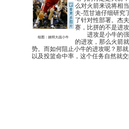
么对火箭来说将相
夫-范甘迪仔细研究
了针对性部署。杰夫
赛，比拼的不是进
进攻是小牛的强项
组图：姚明大战小牛
的进攻，那么火箭就
势。而如何阻止小牛的进攻呢？那就
以及投篮命中率，这个任务自然就交