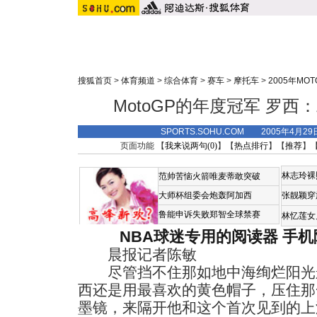
搜狐首页
>
体育频道
>
综合体育
>
赛车
>
摩托车
>
2005年MO
MotoGP的年度冠军 罗西
SPORTS.SOHU.COM 2005年4月2
页面功能 【
我来说两句(
0
)
】【
热点排行
】【
推荐
】
林志玲裸
范帅苦恼火箭唯麦蒂敢突破
大师杯组委会炮轰阿加西
张靓颖穿
鲁能申诉失败郑智全球禁赛
林忆莲女
NBA球迷专用的阅读器
手机
晨报记者陈敏
尽管挡不住那如地中海绚烂阳光般
西还是用最喜欢的黄色帽子，压住那
墨镜，来隔开他和这个首次见到的上