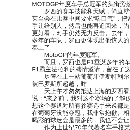
MOTOGP年度车手总冠军的头衔旁
罗西的赛车技能和天赋，简直就
甚至会在比赛中间要求“喘口气”，
手让给别人，然后也能再追回来，为
更好看，对手仍然无力反击。去年，
多年的车队，罗西更体现出他惊人的
奉上了
MotoGP的年度冠军。
而且，罗西也是F1垂涎多年的车
F1霸主法拉利的盛情邀请，留在了
尽管在上一站葡萄牙伊斯特利尔
被巴罗斯所超越，昨
天上午才匆匆抵达上海的罗西看
说：“来之前，我对这个赛场的了解
想这个赛道对所有参赛选手来说都是
在葡萄牙没能夺冠，我非常抱歉。相
喝彩的球迷会是最多的，我也不会让
作为上世纪70年代著名车手格莱