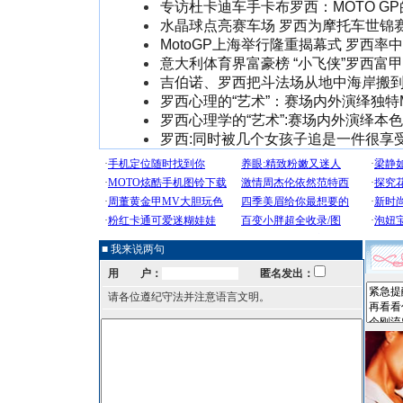
专访杜卡迪车手卡布罗西：MOTO G
水晶球点亮赛车场 罗西为摩托车世锦
MotoGP上海举行隆重揭幕式 罗西率
意大利体育界富豪榜 “小飞侠”罗西富
吉伯诺、罗西把斗法场从地中海岸搬
罗西心理的“艺术”：赛场内外演绎独特M
罗西心理学的“艺术”:赛场内外演绎本
罗西:同时被几个女孩子追是一件很享受
■ 我来说两句
用 户：
匿名发出：
请各位遵纪守法并注意语言文明。