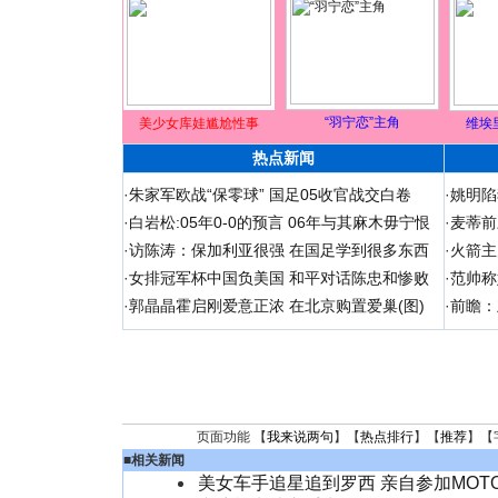
“羽宁恋”主角
美少女库娃尴尬性事
维埃
热点新闻
·
朱家军欧战“保零球” 国足05收官战交白卷
·
姚明陷
·
白岩松:05年0-0的预言 06年与其麻木毋宁恨
·
麦蒂前
·
访陈涛：保加利亚很强 在国足学到很多东西
·
火箭主
·
女排冠军杯中国负美国 和平对话陈忠和惨败
·
范帅称
·
郭晶晶霍启刚爱意正浓 在北京购置爱巢(图)
·
前瞻：
页面功能 【
我来说两句
】【
热点排行
】【
推荐
】【
■
相关新闻
美女车手追星追到罗西 亲自参加MOTO