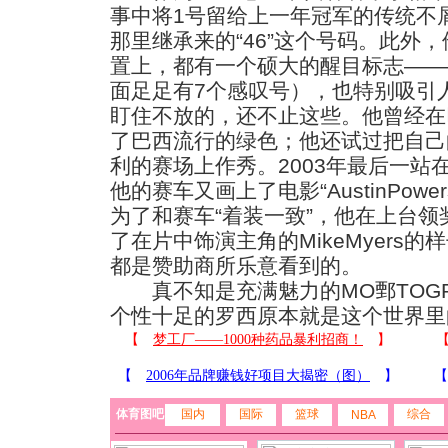
事中将1号留给上一年冠军的传统不
那里继承来的“46”这个号码。此外
置上，都有一个硕大的醒目标志———
面足足有7个感叹号），也特别吸引
盯住不放的，还不止这些。他曾经在
了巴西流行的绿色；他还试过把自己
利的赛场上作秀。2003年最后一站
他的赛车又画上了电影“AustinPow
为了和赛车“着装一致”，他在上台
了在片中饰演主角的MikeMyers
都是赞助商所乐意看到的。
真不知是充满魅力的MO鄄TOG
个性十足的罗西原本就是这个世界里
体育图吧
国内
国际
篮球
综合
NBA