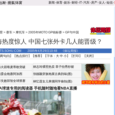
新闻
-
体育
-
娱乐
-
财经
-
IT
-
汽车
-
房产
-
女人
-
短信
-
育
>
赛车
>
摩托车
>
2005年MOTO GP锦标赛
>
GP与中国
海热度惊人 中国七张外卡几人能晋级？
RTS.SOHU.COM 2005年4月29日10:48 《体坛周报》
两句(
0
)
】【
热点排行
】【
推荐
】【字体：
大
中
小
】【
打印
】 【
关闭
】
林志玲裸照热卖
章子怡秀纱裙
恼火箭唯麦蒂敢突破
组委会炮轰阿加西
张靓颖穿旗袍展古典韵味(图)
诉失败郑智全球禁赛
林忆莲女儿掌掴同学偷拍(图)
BA球迷专用的阅读器
手机随时随地看NBA直播