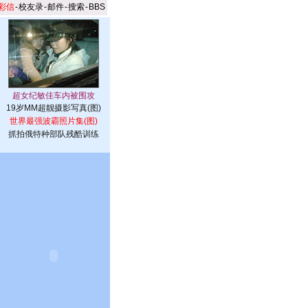
彩信
-
校友录
-
邮件
-
搜索
-
BBS
19岁MM超靓摄影写真(图)
世界最强波霸照片集(图)
抓拍俄特种部队残酷训练