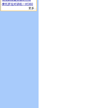
·
摩托罗拉对讲机一对360
更多...