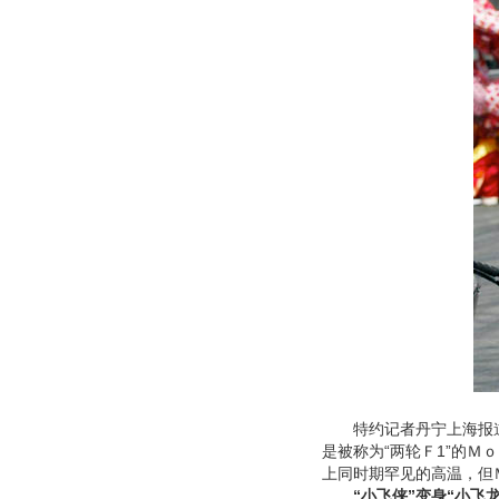
特约记者丹宁上海报道 2
是被称为“两轮Ｆ1”的Ｍ
上同时期罕见的高温，但
“小飞侠”变身“小飞龙