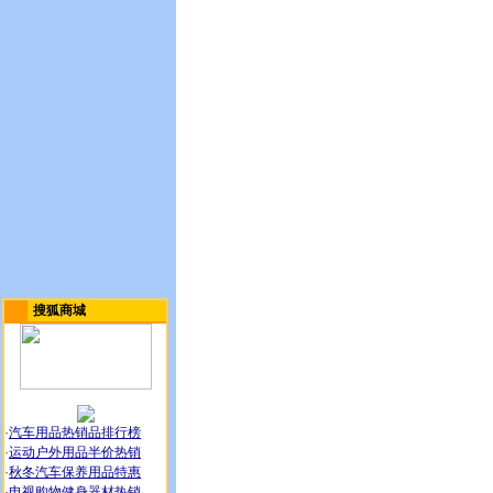
搜狐商城
·
汽车用品热销品排行榜
·
运动户外用品半价热销
·
秋冬汽车保养用品特惠
·
电视购物健身器材热销