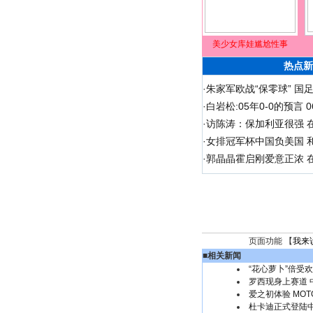
美少女库娃尴尬性事
热点新
·
朱家军欧战“保零球” 国
·
白岩松:05年0-0的预言
·
访陈涛：保加利亚很强 
·
女排冠军杯中国负美国 
·
郭晶晶霍启刚爱意正浓 在
页面功能 【
我来
■
相关新闻
“花心萝卜”倍受
罗西现身上赛道 
爱之初体验 MO
杜卡迪正式登陆中