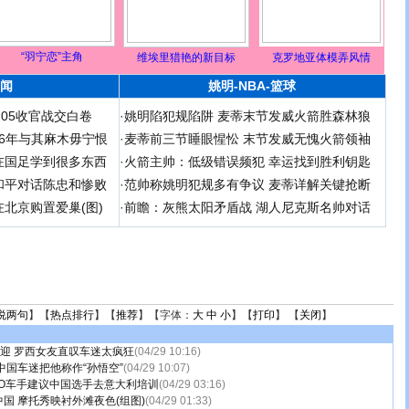
“羽宁恋”主角
维埃里猎艳的新目标
克罗地亚体模弄风情
闻
姚明-NBA-篮球
足05收官战交白卷
·
姚明陷犯规陷阱 麦蒂末节发威火箭胜森林狼
 06年与其麻木毋宁恨
·
麦蒂前三节睡眼惺忪 末节发威无愧火箭领袖
在国足学到很多东西
·
火箭主帅：低级错误频犯 幸运找到胜利钥匙
和平对话陈忠和惨败
·
范帅称姚明犯规多有争议 麦蒂详解关键抢断
北京购置爱巢(图)
·
前瞻：灰熊太阳矛盾战 湖人尼克斯名帅对话
说两句
】【
热点排行
】【
推荐
】【字体：
大
中
小
】【
打印
】 【
关闭
】
欢迎 罗西女友直叹车迷太疯狂
(04/29 10:16)
中国车迷把他称作“孙悟空”
(04/29 10:07)
TO车手建议中国选手去意大利培训
(04/29 03:16)
国 摩托秀映衬外滩夜色(组图)
(04/29 01:33)