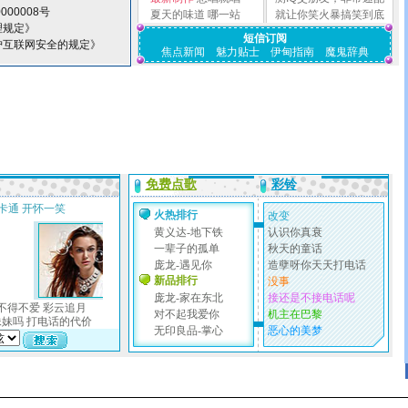
000008号
夏天的味道
哪一站
就让你笑火暴搞笑到底
理规定》
短信订阅
护互联网安全的规定》
焦点新闻
魅力贴士
伊甸指南
魔鬼辞典