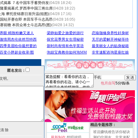
站正式揭幕 ７名中国车手蓄势待发
(04/28 18:24)
举行隆重揭幕式 罗西率中国三将出席
(04/28 18:22)
海 摩托世锦赛日渐升温(组图)
(04/28 17:16)
P中国站开赛在即 本田车手斗志高昂
(04/28 16:05)
奖赛前瞻 本田众将士斗志高昂(图)
(04/28 14:32)
匿名发出：
手机
文明。
包月自写
5分钱/条
精品专题推荐：
谁说赚钱难告诉你秘诀
最新制作
想唱就唱
测IQ交朋友，非常速配