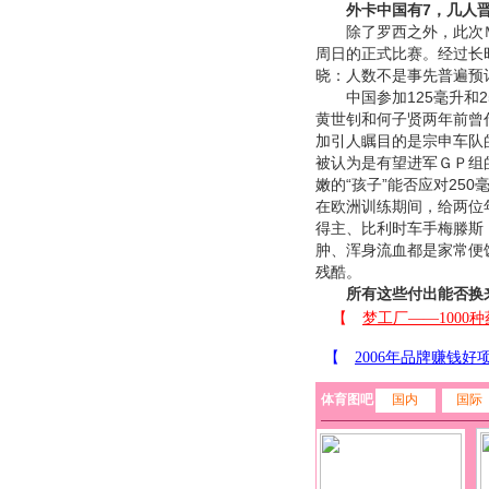
外卡中国有7，几人
除了罗西之外，此次Ｍｏ
周日的正式比赛。经过长
晓：人数不是事先普遍预
中国参加125毫升和2
黄世钊和何子贤两年前曾
加引人瞩目的是宗申车队
被认为是有望进军ＧＰ组
嫩的“孩子”能否应对25
在欧洲训练期间，给两位
得主、比利时车手梅滕斯
肿、浑身流血都是家常便
残酷。
所有这些付出能否换
体育图吧
国内
国际