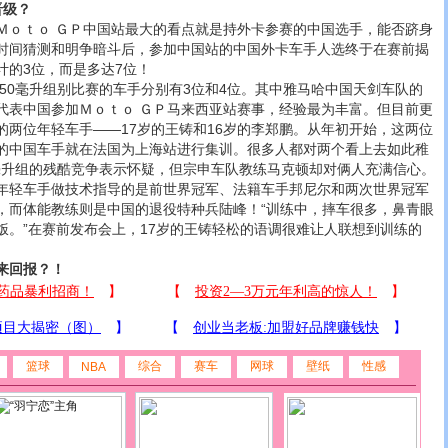
晋级？
ｔｏ ＧＰ中国站最大的看点就是持外卡参赛的中国选手，能否跻身
时间猜测和明争暗斗后，参加中国站的中国外卡车手人选终于在赛前揭
计的3位，而是多达7位！
50毫升组别比赛的车手分别有3位和4位。其中雅马哈中国天剑车队的
代表中国参加Ｍｏｔｏ ＧＰ马来西亚站赛事，经验最为丰富。但目前更
的两位年轻车手——17岁的王铸和16岁的李郑鹏。从年初开始，这两位
的中国车手就在法国为上海站进行集训。很多人都对两个看上去如此稚
0毫升组的残酷竞争表示怀疑，但宗申车队教练马克顿却对俩人充满信心。
年轻车手做技术指导的是前世界冠军、法籍车手邦尼尔和两次世界冠军
，而体能教练则是中国的退役特种兵陆峰！“训练中，摔车很多，鼻青眼
饭。”在赛前发布会上，17岁的王铸轻松的语调很难让人联想到训练的
来回报？！
篮球
综合
赛车
网球
壁纸
性感
NBA