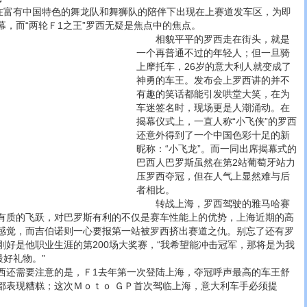
富有中国特色的舞龙队和舞狮队的陪伴下出现在上赛道发车区，为即
幕，而“两轮Ｆ1之王”罗西无疑是焦点中的焦点。
相貌平平的罗西走在街头，就是
一个再普通不过的年轻人；但一旦骑
上摩托车，26岁的意大利人就变成了
神勇的车王。发布会上罗西讲的并不
有趣的笑话都能引发哄堂大笑，在为
车迷签名时，现场更是人潮涌动。在
揭幕仪式上，一直人称“小飞侠”的罗西
还意外得到了一个中国色彩十足的新
昵称：“小飞龙”。而一同出席揭幕式的
巴西人巴罗斯虽然在第2站葡萄牙站力
压罗西夺冠，但在人气上显然难与后
者相比。
转战上海，罗西驾驶的雅马哈赛
有质的飞跃，对巴罗斯有利的不仅是赛车性能上的优势，上海近期的高
感觉，而吉伯诺则一心要报第一站被罗西挤出赛道之仇。别忘了还有罗
刚好是他职业生涯的第200场大奖赛，“我希望能冲击冠军，那将是为我
最好礼物。”
还需要注意的是，Ｆ1去年第一次登陆上海，夺冠呼声最高的车王舒
都表现糟糕；这次Ｍｏｔｏ ＧＰ首次驾临上海，意大利车手必须提