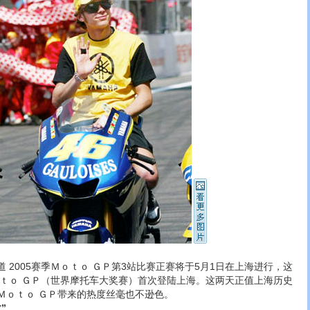
005赛季Ｍｏｔｏ ＧＰ第3站比赛正赛将于5月1日在上海进行，这
ｏｔｏ ＧＰ（世界摩托车大奖赛）首次登陆上海。这两天正值上海历史
Ｍｏｔｏ ＧＰ带来的热度丝毫也不逊色。
”