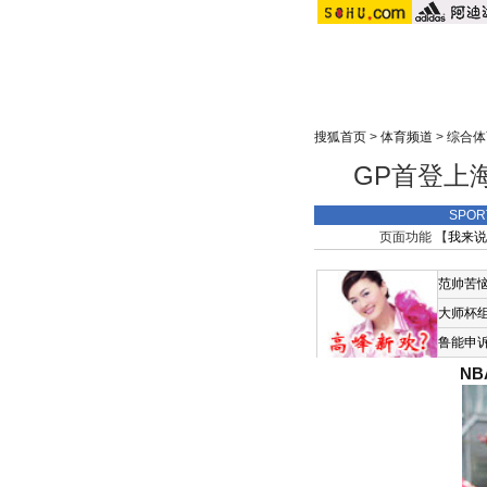
搜狐首页
>
体育频道
>
综合体
GP首登上
SPO
页面功能 【
我来说
范帅苦
大师杯
鲁能申
N