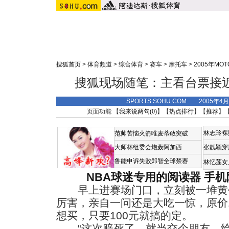
搜狐首页
>
体育频道
>
综合体育
>
赛车
>
摩托车
>
2005年MO
搜狐现场随笔：主看台票接近
SPORTS.SOHU.COM 2005年4
页面功能 【
我来说两句(
0
)
】【
热点排行
】【
推荐
】
林志玲裸
范帅苦恼火箭唯麦蒂敢突破
大师杯组委会炮轰阿加西
张靓颖穿
鲁能申诉失败郑智全球禁赛
林忆莲女
NBA球迷专用的阅读器
手机
早上进赛场门口，立刻被一堆黄
厉害，亲自一问还是大吃一惊，原价1
想买，只要100元就搞的定。
“这次赔死了，就当交个朋友，给1