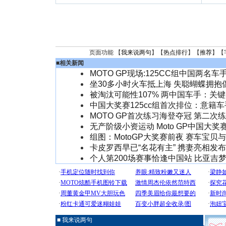
页面功能 【
我来说两句
】【
热点排行
】【
推荐
】【
■
相关新闻
MOTO GP现场:125CC组中国两名
坐30多小时火车抵上海 失聪蝴蝶拥抱
被淘汰可能性107% 两中国车手：关
中国大奖赛125cc组首次排位：意籍
MOTO GP首次练习海登夺冠 第二次
无产阶级小资运动 Moto GP中国大
组图：MotoGP大奖赛前夜 赛车宝贝
卡皮罗西早已“名花有主” 携妻亮相发布
个人第200场赛事恰逢中国站 比亚吉
■ 我来说两句