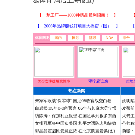
狐体育 冯浩上海报道)
体育图吧
国内
国际
篮球
综合
NBA
“羽宁恋”主角
美少女库娃尴尬性事
维埃
热点新闻
·
朱家军欧战“保零球” 国足05收官战交白卷
·
姚明陷
·
白岩松:05年0-0的预言 06年与其麻木毋宁恨
·
麦蒂前
·
访陈涛：保加利亚很强 在国足学到很多东西
·
火箭主
·
女排冠军杯中国负美国 和平对话陈忠和惨败
·
范帅称
·
郭晶晶霍启刚爱意正浓 在北京购置爱巢(图)
·
前瞻：