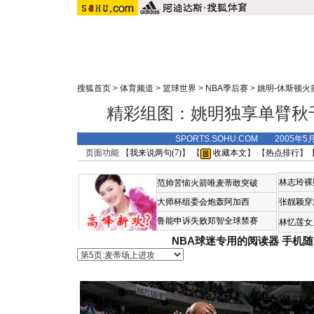
搜狐首页
>
体育频道
>
篮球世界
>
NBA季后赛
>
姚明-休斯顿火
精彩组图：姚明独享单臂秋
SPORTS.SOHU.COM 2005年5
页面功能 【
我来说两句(
7
)
】 【
收藏本文
】 【
热点排行
】
林志玲裸
范帅苦恼火箭唯麦蒂敢突破
大师杯组委会炮轰阿加西
张靓颖穿
鲁能申诉失败郑智全球禁赛
林忆莲女
NBA球迷专用的阅读器
手机随