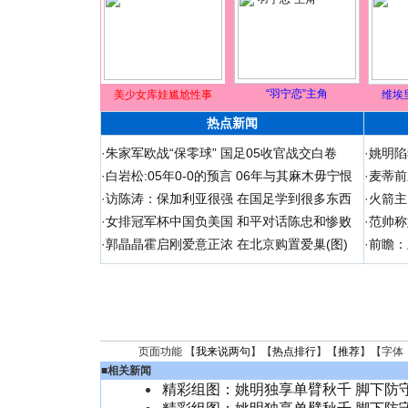
“羽宁恋”主角
美少女库娃尴尬性事
维埃
热点新闻
·
朱家军欧战“保零球” 国足05收官战交白卷
·
姚明陷
·
白岩松:05年0-0的预言 06年与其麻木毋宁恨
·
麦蒂前
·
访陈涛：保加利亚很强 在国足学到很多东西
·
火箭主
·
女排冠军杯中国负美国 和平对话陈忠和惨败
·
范帅称
·
郭晶晶霍启刚爱意正浓 在北京购置爱巢(图)
·
前瞻：
页面功能 【
我来说两句
】【
热点排行
】【
推荐
】【字体
■
相关新闻
精彩组图：姚明独享单臂秋千 脚下防