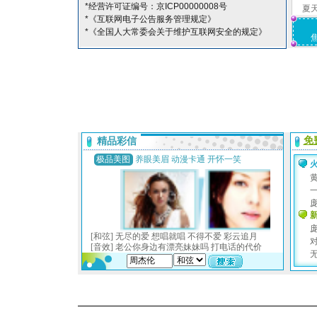
*经营许可证编号：京ICP00000008号
夏
*《互联网电子公告服务管理规定》
*《全国人大常委会关于维护互联网安全的规定》