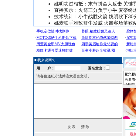
姚明功过相抵：末节拼命大反击 关键
直播实录：火箭三分负于小牛 麦蒂终
技术统计：小牛战胜火箭 姚明砍下30
姚麦联手难敌群牛发威 火箭客场落败
■ 我来说两句
用 户：
匿名发出：
请各位遵纪守法并注意语言文明。
最