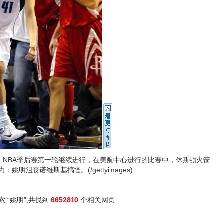
NBA季后赛第一轮继续进行，在美航中心进行的比赛中，休斯顿火箭
为：
姚明
沮丧诺维斯基搞怪。(/gettyimages)
索:“
姚明
”,共找到
6652810
个相关网页.