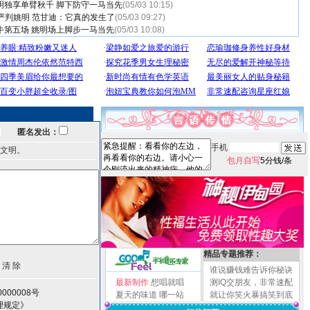
明独享单臂秋千 脚下防守一马当先
(05/03 10:15)
严判姚明 范甘迪：它真的发生了
(05/03 09:27)
牛第五场 姚明场上脚步一马当先
(05/03 10:08)
匿名发出：
手机
文明。
包月自写
5分钱/条
精品专题推荐：
谁说赚钱难告诉你秘诀
最新制作
想唱就唱
测IQ交朋友，非常速配
000008号
夏天的味道
哪一站
就让你笑火暴搞笑到底
理规定》