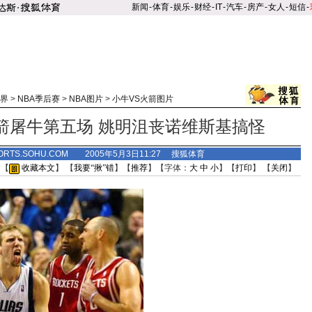
新闻
-
体育
-
娱乐
-
财经
-
IT
-
汽车
-
房产
-
女人
-
短信
-
界
>
NBA季后赛
>
NBA图片
>
小牛VS火箭图片
箭屠牛第五场 姚明沮丧诺维斯基搞怪
ORTS.SOHU.COM 2005年5月3日11:27 搜狐体育
 【
收藏本文
】 【
我要“揪”错
】【
推荐
】【字体：
大
中
小
】【
打印
】 【
关闭
】