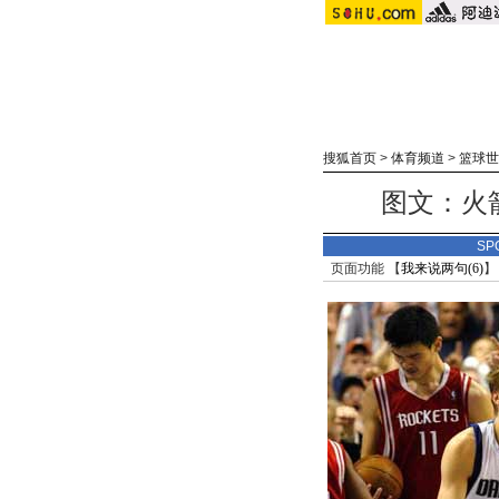
搜狐首页
>
体育频道
>
篮球世
图文：火
SP
页面功能 【
我来说两句(
6
)
】