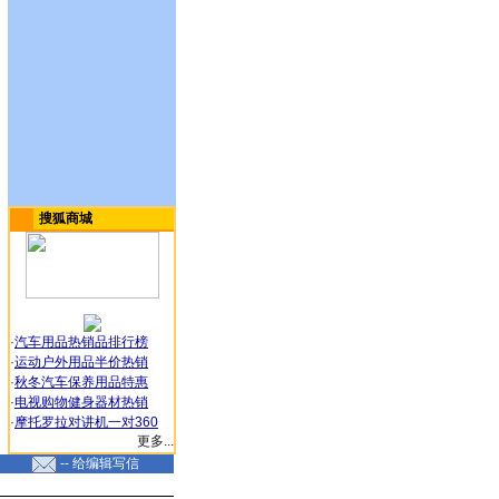
搜狐商城
·
汽车用品热销品排行榜
·
运动户外用品半价热销
·
秋冬汽车保养用品特惠
·
电视购物健身器材热销
·
摩托罗拉对讲机一对360
更多...
-- 给编辑写信