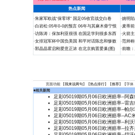
热点新闻
·
朱家军欧战“保零球” 国足05收官战交白卷
·
姚明陷
·
白岩松:05年0-0的预言 06年与其麻木毋宁恨
·
麦蒂前
·
访陈涛：保加利亚很强 在国足学到很多东西
·
火箭主
·
女排冠军杯中国负美国 和平对话陈忠和惨败
·
范帅称
·
郭晶晶霍启刚爱意正浓 在北京购置爱巢(图)
·
前瞻：
页面功能 【
我来说两句
】【
热点排行
】【
推荐
】【字体
■
相关新闻
足彩05019期05月06日欧洲赔率--阿
足彩05019期05月06日欧洲赔率--雷
足彩05019期05月06日欧洲赔率--帕尔
足彩05019期05月06日欧洲赔率--AC
足彩05019期05月06日欧洲赔率--利
足彩05019期05月06日欧洲赔率--拉
足彩05019期05月06日欧洲赔率--切沃