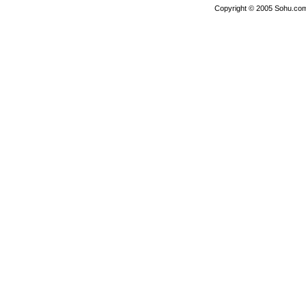
Copyright © 2005 Sohu.com I