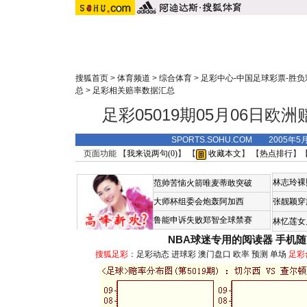
搜狐首页
>
体育频道
>
综合体育
>
足彩中心-中国足球彩票-胜负
总
>
足彩相关赔率数据汇总
足彩05019期05月06日欧洲
SPORTS.SOHU.COM 2005年5
页面功能 【
我来说两句(
0
)
】 【
收藏本文
】 【
热点排行
】
林志玲裸
范帅苦恼火箭唯麦蒂敢突破
大师杯组委会炮轰阿加西
张靓颖穿
鲁能申诉失败郑智全球禁赛
林忆莲女
NBA球迷专用的阅读器
手机随
搜狐足彩
：
足彩动态
进球彩
澳门盘口
欧率
预测
单场
足彩