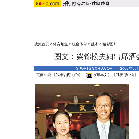
搜狐首页
>
体育频道
>
综合体育
>
跳水
>
精彩图片
图文：梁锦松夫妇出席酒
SPORTS.SOHU.COM 2005年5
页面功能 【
我来说两句(
0
)
】 【
收藏本文
】 【
我要“揪”错
】