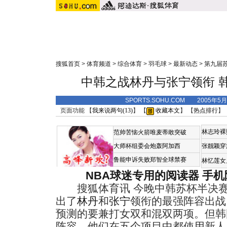
搜狐首页
>
体育频道
>
综合体育
>
羽毛球
>
最新动态
>
第九届
中韩之战林丹与张宁领衔 
SPORTS.SOHU.COM 2005年5
页面功能 【
我来说两句(
13
)
】 【
收藏本文
】 【
热点排行
】
林志玲裸
范帅苦恼火箭唯麦蒂敢突破
大师杯组委会炮轰阿加西
张靓颖穿
鲁能申诉失败郑智全球禁赛
林忆莲女
NBA球迷专用的阅读器
手机
搜狐体育讯 今晚中韩苏杯半决赛
出了
林丹
和
张宁
领衔的最强阵容出战
预测的要兼打女双和混双两项。但韩
阵容，他们在五个项目中都使用新人