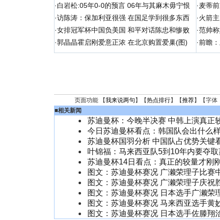
·
白岩松:05年0-0的预言 06年与其麻木毋宁恨
·
麦蒂前
·
访陈涛：保加利亚很强 在国足学到很多东西
·
火箭主
·
女排冠军杯中国负美国 和平对话陈忠和惨败
·
范帅称
·
郭晶晶霍启刚爱意正浓 在北京购置爱巢(图)
·
前瞻：
页面功能 【
我来说两句
】【
热点排行
】【
推荐
】【字体
■
相关新闻
苏迪曼杯：今晚半决赛 中韩上演真正
今日苏迪曼杯看点：韩国队会出什么
苏迪曼杯国羽分析 中国队占优势关键
叶锦福：马来西亚队5到10年内要夺
苏迪曼杯14日看点：真正的较量才刚
图文：苏迪曼杯赛况 广濑荣理子比赛
图文：苏迪曼杯赛况 广濑荣理子庆祝
图文：苏迪曼杯赛况 日本选手广濑荣
图文：苏迪曼杯赛况 马来西亚选手黄
图文：苏迪曼杯赛况 日本选手佐滕翔