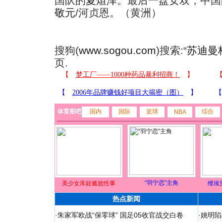
国队的
夏煊泽
。最后一盘女双，中国
敬元
/河贞恩。（黄洲）
搜狗(
www.sogou.com
)搜索:“
苏迪曼
页.
体育图吧
国内
国际
篮球
综合
NBA
“羽宁恋”主角
美少女库娃尴尬性事
维埃
热点新闻
·
朱家军欧战“保零球” 国足05收官战交白卷
·
姚明陷