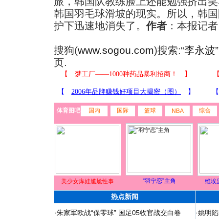
旅，韩国队教练脸上还能勉强挤出笑
韩国羽毛球滑坡的现实。所以，韩国
护下迅速地消失了。
作者
：本报记者
搜狗(
www.sogou.com
)搜索:“
李永波
页.
体育图吧
国内
国际
篮球
综合
NBA
“羽宁恋”主角
美少女库娃尴尬性事
维埃
热点新闻
·
朱家军欧战“保零球” 国足05收官战交白卷
·
姚明陷