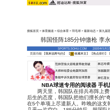
搜狐首页
>
体育频道
>
综合体育
>
羽毛球
>
最新动态
>
第九届
韩国怪阵185分钟缴枪 李
SPORTS.SOHU.COM 2005年5月
页面功能 【
我来说两句(
0
)
】 【
收藏本文
】 【
热点排行
】
林志玲裸
范帅苦恼火箭唯麦蒂敢突破
大师杯组委会炮轰阿加西
张靓颖穿
鲁能申诉失败郑智全球禁赛
林忆莲女
NBA球迷专用的阅读器
手机
两天里，韩国队在排兵布阵上费
后生的态度，韩国队把他们擅长的“奇
在5个单项上尽遣新人。昨晚的这支
几乎一片空白。185分钟后，韩国