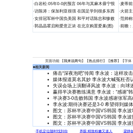
·
白岩松:05年0-0的预言 06年与其麻木毋宁恨
·
麦蒂前
·
访陈涛：保加利亚很强 在国足学到很多东西
·
火箭主
·
女排冠军杯中国负美国 和平对话陈忠和惨败
·
范帅称
·
郭晶晶霍启刚爱意正浓 在北京购置爱巢(图)
·
前瞻：
页面功能 【
我来说两句
】【
热点排行
】【
推荐
】【字体
■
相关新闻
痛击“深夜泡吧”传闻 李永波：这样攻
媒体报道莫名其妙 李永波大喊冤枉否
失误会场上演翻译风波 李永波：向球
赢得半决赛教练满意 李永波：“感谢”
半决赛3-0击败韩国 李永波感谢张军高崚
李永波:期待决赛还是3-0 希望得到媒体
图文：苏杯半决赛中国VS韩国 李永波
图文：苏杯半决赛中国VS韩国 李永波
图文：苏杯半决赛中国VS韩国 李永波