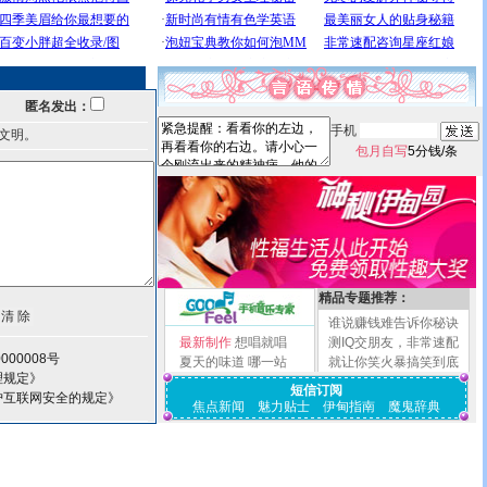
匿名发出：
手机
文明。
包月自写
5分钱/条
精品专题推荐：
谁说赚钱难告诉你秘诀
最新制作
想唱就唱
测IQ交朋友，非常速配
000008号
夏天的味道
哪一站
就让你笑火暴搞笑到底
理规定》
短信订阅
护互联网安全的规定》
焦点新闻
魅力贴士
伊甸指南
魔鬼辞典