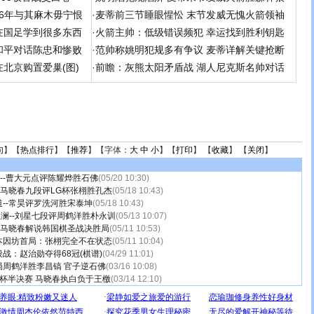
 06年与其麻木毋宁恨
·
麦蒂前三节睡眼惺忪 末节发威无愧火箭领袖
在国足学到很多东西
·
火箭主帅：低级错误频犯 幸运找到胜利钥匙
和平对话陈忠和惨败
·
范帅称姚明犯规多有争议 麦蒂详解关键抢断
北京购置爱巢(图)
·
前瞻：灰熊太阳矛盾战 湖人尼克斯名帅对话
句
】【
热点排行
】【
推荐
】【字体：
大
中
小
】【
打印
】 【
收藏
】 【
关闭
】
”--曹大元点评陈耀烨胜石佛
(05/20 10:30)
-马晓春九段评LG杯张栩胜孔杰
(05/18 10:43)
--常昊评罗洗河胜宋泰坤
(05/18 10:43)
狂澜--刘星七段评周鹤洋胜朴永训
(05/13 10:07)
-马晓春解说韩国棋圣战决胜局
(05/11 10:53)
本因坊首局：张栩完全不在状态
(05/11 10:04)
战：赵治勋夺得68冠(棋谱)
(04/29 11:01)
局周鹤洋胜李昌镐 官子逆石佛
(03/16 10:08)
杯半决赛 马晓春执白负于王檄
(03/14 12:10)