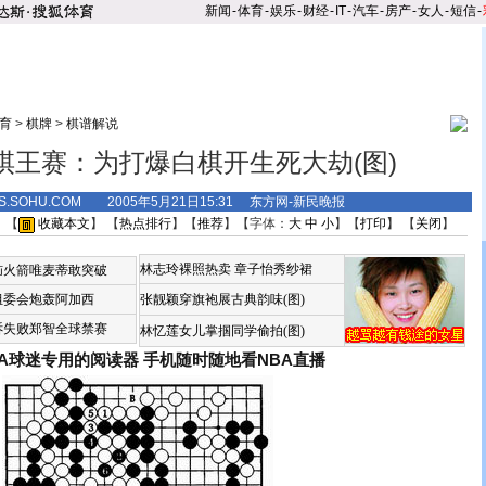
新闻
-
体育
-
娱乐
-
财经
-
IT
-
汽车
-
房产
-
女人
-
短信
-
育
>
棋牌
>
棋谱解说
棋王赛：为打爆白棋开生死大劫(图)
TS.SOHU.COM 2005年5月21日15:31 东方网-新民晚报
 【
收藏本文
】 【
热点排行
】【
推荐
】【字体：
大
中
小
】【
打印
】 【
关闭
】
林志玲裸照热卖
章子怡秀纱裙
恼火箭唯麦蒂敢突破
组委会炮轰阿加西
张靓颖穿旗袍展古典韵味(图)
诉失败郑智全球禁赛
林忆莲女儿掌掴同学偷拍(图)
BA球迷专用的阅读器
手机随时随地看NBA直播