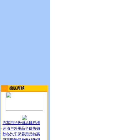
搜狐商城
·
汽车用品热销品排行榜
·
运动户外用品半价热销
·
秋冬汽车保养用品特惠
·
电视购物健身器材热销