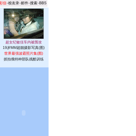
彩信
-
校友录
-
邮件
-
搜索
-
BBS
19岁MM超靓摄影写真(图)
世界最强波霸照片集(图)
抓拍俄特种部队残酷训练