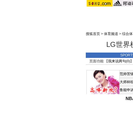
搜狐首页
>
体育频道
>
综合体
LG世界
SPOR
页面功能 【
我来说两句(
0
)
】
范帅苦
大师杯
鲁能申
N