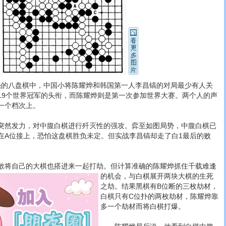
的八盘棋中，中国小将陈耀烨和韩国第一人李昌镐的对局最少有人关
19个世界冠军的头衔，而陈耀烨则是第一次参加世界大赛。两个人的声
一个档次上。
然发力，对中腹白棋进行歼灭性的强攻。弈至如图局势，中腹白棋已
在A位接上，恐怕这盘棋胜负未定。但实战李昌镐却走了白1最后的败
将自己的大棋也搭进来一起打劫。
但计算准确的陈耀烨抓住千载难逢
的机会，与白棋展开两块大棋的生死
之劫。结果黑棋有B位断的三枚劫材，
白棋只有C位扑的两枚劫材，陈耀烨靠
多一个劫材而将白棋打爆。