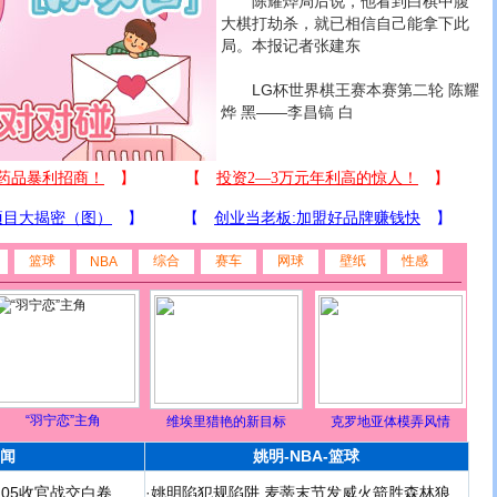
陈耀烨局后说，他看到白棋中腹
大棋打劫杀，就已相信自己能拿下此
局。本报记者张建东
LG杯世界棋王赛本赛第二轮 陈耀
烨 黑——李昌镐 白
篮球
综合
赛车
网球
壁纸
性感
NBA
“羽宁恋”主角
维埃里猎艳的新目标
克罗地亚体模弄风情
闻
姚明-NBA-篮球
足05收官战交白卷
·
姚明陷犯规陷阱 麦蒂末节发威火箭胜森林狼