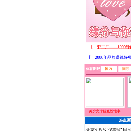
体育图吧
国内
国际
美少女库娃尴尬性事
热点新
·
朱家军欧战“保零球” 国