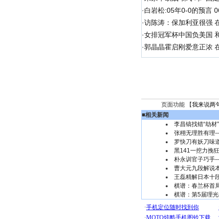
·
白岩松:05年0-0的预言
·
访陈涛：保加利亚很强 
·
女排冠军杯中国负美国 
·
郭晶晶霍启刚爱意正浓 在
页面功能 【
我来说两
■
相关新闻
李昌镐找错“劫材
张栩无理胜有理-
罗快刀有妖刀味道
黑141一挖力挽
朴永训官子巧手-
曹大元九段解说
王磊精解日本十段
棋谱：春兰杯首
棋谱：第5届理光