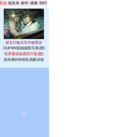
彩信
-
校友录
-
邮件
-
搜索
-
BBS
19岁MM超靓摄影写真(图)
世界最强波霸照片集(图)
抓拍俄特种部队残酷训练