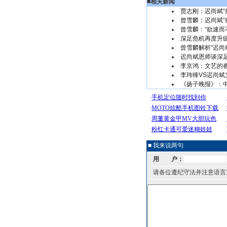
■
相关新闻
贾志刚：迟尚斌“
曾雪麟：迟尚斌“
曾雪麟：“欲速而
深足危机再度升
曾雪麟解析“迟尚
迟尚斌恩师谈深
李京鸿：文艺的
李玮锋VS迟尚斌
《扬子晚报》：
■ 我来说两句
用 户：
请各位遵纪守法并注意语言