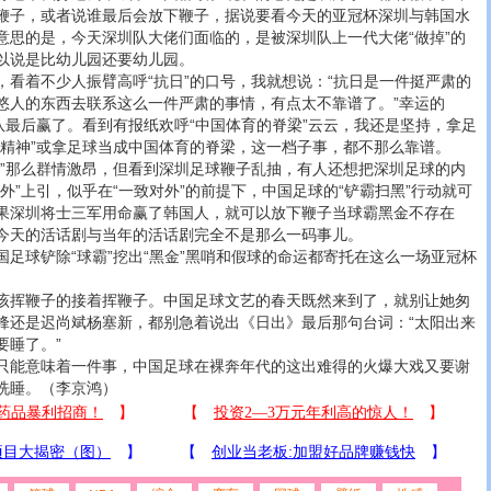
鞭子，或者说谁最后会放下鞭子，据说要看今天的亚冠杯深圳与韩国水
意思的是，今天深圳队大佬们面临的，是被深圳队上一代大佬“做掉”的
以说是比幼儿园还要幼儿园。
着不少人振臂高呼“抗日”的口号，我就想说：“抗日是一件挺严肃的
悠人的东西去联系这么一件严肃的事情，有点太不靠谱了。”幸运的
队最后赢了。看到有报纸欢呼“中国体育的脊梁”云云，我还是坚持，拿足
日精神”或拿足球当成中国体育的脊梁，这一档子事，都不那么靠谱。
那么群情激昂，但看到深圳足球鞭子乱抽，有人还想把深圳足球的内
外”上引，似乎在“一致对外”的前提下，中国足球的“铲霸扫黑”行动就可
果深圳将士三军用命赢了韩国人，就可以放下鞭子当球霸黑金不存在
今天的活话剧与当年的活话剧完全不是那么一码事儿。
球铲除“球霸”挖出“黑金”黑哨和假球的命运都寄托在这么一场亚冠杯
挥鞭子的接着挥鞭子。中国足球文艺的春天既然来到了，就别让她匆
锋还是迟尚斌杨塞新，都别急着说出《日出》最后那句台词：“太阳出来
要睡了。”
能意味着一件事，中国足球在裸奔年代的这出难得的火爆大戏又要谢
洗睡。（李京鸿）