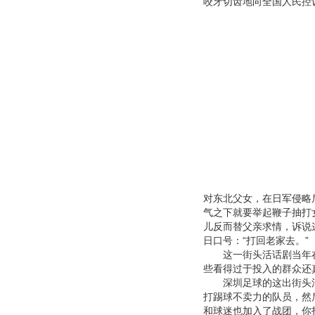
咬牙切齿地向全国人民控
对东北父女，在日军侵略
气之下就要举起鞭子抽打
儿反而替父亲求情，诉说
日口号：“打回老家去。”
这一街头活话剧当年在
些看得过于投入的群众还
深圳足球的这出街头活话
打踢球不卖力的队员，然
和球迷也加入了战团，你