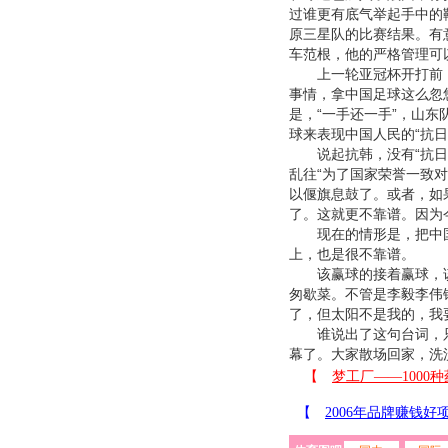
过谁更有底气举起手中的
原三星队的比赛结果。有
车范根，他的严格管理可
上一轮亚冠杯开打前，看
事情，拿中国足球这么忽
是，“一手还一手”，山东
球来表现中国人民的“抗
说起抗韩，没有“抗日”
乱往“为了国家荣誉一致对
以偃旗息鼓了。或者，如
了。这就更不靠谱。因为
现在的情形是，把中国足
上，也是很不靠谱。
该赢球的接着赢球，该
匆歇菜。不管是李毅李伟
了，但太阳不是我的，我
谁说出了这句台词，只
幕了。大家散场回家，洗