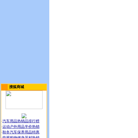
搜狐商城
·
汽车用品热销品排行榜
·
运动户外用品半价热销
·
秋冬汽车保养用品特惠
·
电视购物健身器材热销