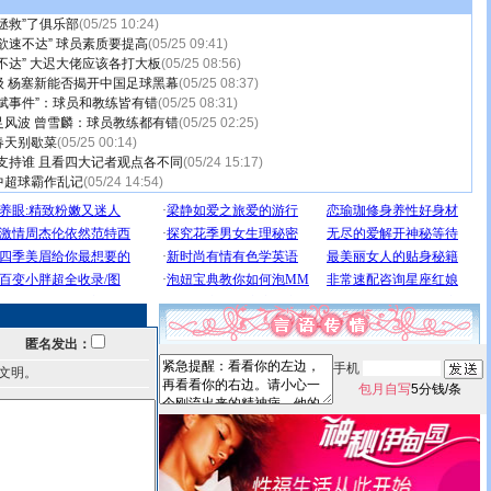
拯救”了俱乐部
(05/25 10:24)
欲速不达” 球员素质要提高
(05/25 09:41)
不达” 大迟大佬应该各打大板
(05/25 08:56)
级 杨塞新能否揭开中国足球黑幕
(05/25 08:37)
斌事件”：球员和教练皆有错
(05/25 08:31)
足风波 曾雪麟：球员教练都有错
(05/25 02:25)
春天别歇菜
(05/25 00:14)
支持谁 且看四大记者观点各不同
(05/24 15:17)
中超球霸作乱记
(05/24 14:54)
匿名发出：
手机
文明。
包月自写
5分钱/条