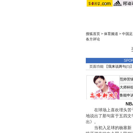
搜狐首页
>
体育频道
>
中国足
各方评论
SPO
页面功能 【
我来说两句(
1
)
】
范帅苦
大师杯
鲁能申
N
在球场上喜欢埋头苦干
地说出了那句富于五四文
出》。
当初入足球的杨塞新，