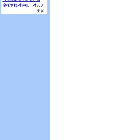
·
摩托罗拉对讲机一对360
更多...