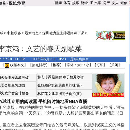
新闻
-
体育
-
娱乐
-
财经
-
IT
-
汽车
-
房产
-
女人
-
短信
-
球
>
中超联赛
>
最新动态
>
深圳健力宝主帅迟尚斌下课
>
李京鸿：文艺的春天别歇菜
RTS.SOHU.COM 2005年5月25日10:23 足球-劲体育
 【
收藏本文
】 【
热点排行
】【
推荐
】【字体：
大
中
小
】【
打印
】 【
关闭
】
林志玲裸照热卖
章子怡秀纱裙
恼火箭唯麦蒂敢突破
组委会炮轰阿加西
张靓颖穿旗袍展古典韵味(图)
诉失败郑智全球禁赛
林忆莲女儿掌掴同学偷拍(图)
BA球迷专用的阅读器
手机随时随地看NBA直播
的李毅，在欢快的鞭炮声中，一抬头仰望了深圳黄昏的天空后，深沉
学气息的台词：“天亮了。”这很容易让人想起曹禺那出著名的话剧《日
坐在看上去老实巴交笨口结舌的迟尚斌旁边，以批判现实主义的风格