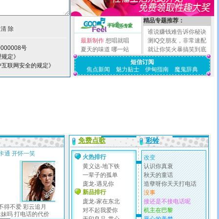
精品专题推荐：
谁说赚钱难告诉你秘诀
最新制作
想唱就唱
测IQ交朋友，非常速配
000008号
夏天的味道
哪一站
就让你笑火暴搞笑到底
理规定》
短信订阅
护互联网安全的规定》
焦点新闻
魅力贴士
伊甸指南
魔鬼辞典