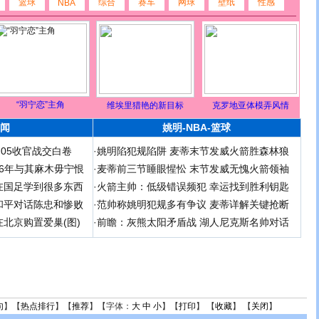
篮球
综合
赛车
网球
壁纸
性感
NBA
“羽宁恋”主角
维埃里猎艳的新目标
克罗地亚体模弄风情
闻
姚明-NBA-篮球
足05收官战交白卷
·
姚明陷犯规陷阱 麦蒂末节发威火箭胜森林狼
 06年与其麻木毋宁恨
·
麦蒂前三节睡眼惺忪 末节发威无愧火箭领袖
在国足学到很多东西
·
火箭主帅：低级错误频犯 幸运找到胜利钥匙
和平对话陈忠和惨败
·
范帅称姚明犯规多有争议 麦蒂详解关键抢断
北京购置爱巢(图)
·
前瞻：灰熊太阳矛盾战 湖人尼克斯名帅对话
句
】【
热点排行
】【
推荐
】【字体：
大
中
小
】【
打印
】 【
收藏
】 【
关闭
】