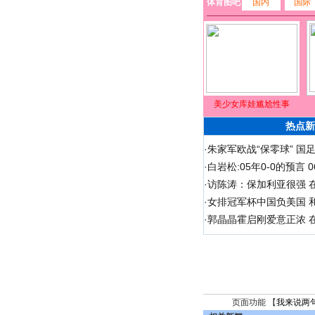
体育图吧
国内
国际
美少女库娃尴尬性事
热点新
·
朱家军欧战“保零球” 国
·
白岩松:05年0-0的预言
·
访陈涛：保加利亚很强 
·
女排冠军杯中国负美国 
·
郭晶晶霍启刚爱意正浓 在
页面功能 【
我来说两