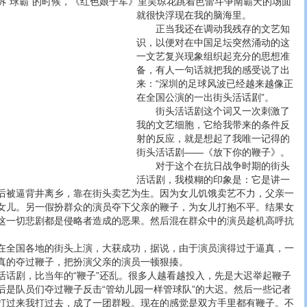
诉“球霸”的时候，《红色娘子军》里吴琼花跳着芭蕾斗争南霸天的场面
就很快浮现在我的脑海里。
正当我还在调动我残存的文艺知
识，以便对在中国足坛突然涌动的这
一文艺复兴现象组织起充分的思想准
备，有人一句话就把我的感受说了出
来：“深圳的足球风波已经越来越像正
在全国公演的一出街头活话剧”。
街头活话剧这个词又一次刺激了
我的文艺细胞，它给我带来的条件反
射的反应，就是想起了我唯一记得的
街头活话剧——《放下你的鞭子》。
对于这个在抗日战争时期的街头
活话剧，我模糊的印象是：它是讲一
后被逼背井离乡，靠在街头卖艺为生。因为女儿饥饿卖艺不力，父亲一
女儿。另一假扮群众的演员夺下父亲的鞭子，为女儿打抱不平。结果女
这一切悲剧都是侵略者造成的恶果。然后混在群众中的演员趁机高呼抗
全国各地的街头上演，大获成功，据说，由于演员演得过于逼真，一
真的夺过鞭子，把扮演父亲的演员一顿狠揍。
剧，比当年的“鞭子”还乱。很多人越看越投入，先是大迟举起鞭子
后是队员们夺过鞭子反击“管幼儿园一样管球队”的大迟。然后一些记者
打过来我打过去，成了一团群殴。现在的感觉是双方手里都有鞭子。不