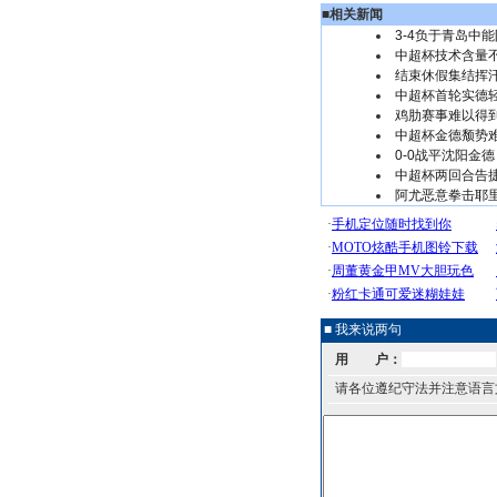
■
相关新闻
3-4负于青岛中
中超杯技术含量
结束休假集结挥
中超杯首轮实德
鸡肋赛事难以得
中超杯金德颓势
0-0战平沈阳金
中超杯两回合告
阿尤恶意拳击耶里
■ 我来说两句
用 户：
请各位遵纪守法并注意语言