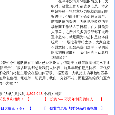
在今年没有升降级的情况下，力
帆对于经营工作可谓费尽心思。本来
中超杯第一轮的主场力帆就想放到铜
梁进行，但由于时间仓促最后流产。
随着队伍的晋级，力帆把中超杯的主
场招商工作纳入了日程，在力帆负责
人眼里，之所以很多俱乐部都不太看
重中超杯，就是因为中超杯是赔本赚
吆喝，“一场比赛亏得太多，大家自然
不愿意搞，但如果我们送球下乡的策
略实施得很顺利，我们何尝不认真打
到底呢？”
管如今中超队伍在主城区已经不吃香，但对于很难亲眼看到高水平比
洛阳纸贵”，“很多区县都想拉我们去比赛，前几年我们把足协杯、亚优杯
下轮我们将把主场设在璧山体育场。”据透露，力帆把主场承包给区县
方不但承包住宿、场租等一切费用，我们一分钱不花，而且还能给我们五六
而不为呢？”
索:“
力帆
”,共找到
1,204,048
个相关网页.