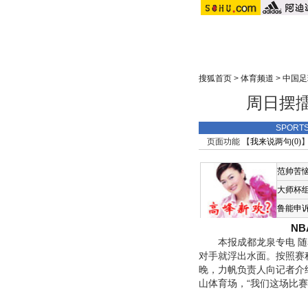
搜狐首页
>
体育频道
>
中国足
周日摆擂
SPORT
页面功能 【
我来说两句(
0
)
】
范帅苦
大师杯
鲁能申
N
本报成都龙泉专电 随着
对手就浮出水面。按照赛
晚，力帆负责人向记者介
山体育场，“我们这场比