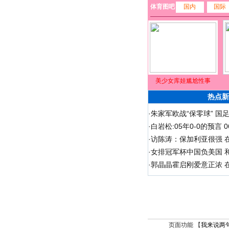
体育图吧
国内
国际
美少女库娃尴尬性事
热点新
·
朱家军欧战“保零球” 国
·
白岩松:05年0-0的预言
·
访陈涛：保加利亚很强 
·
女排冠军杯中国负美国 
·
郭晶晶霍启刚爱意正浓 在
页面功能 【
我来说两