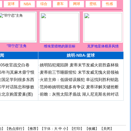
篮球
综合
赛车
网球
壁纸
性感
NBA
“羽宁恋”主角
维埃里猎艳的新目标
克罗地亚体模弄风情
闻
姚明-NBA-篮球
足05收官战交白卷
·
姚明陷犯规陷阱 麦蒂末节发威火箭胜森林狼
 06年与其麻木毋宁恨
·
麦蒂前三节睡眼惺忪 末节发威无愧火箭领袖
在国足学到很多东西
·
火箭主帅：低级错误频犯 幸运找到胜利钥匙
和平对话陈忠和惨败
·
范帅称姚明犯规多有争议 麦蒂详解关键抢断
北京购置爱巢(图)
·
前瞻：灰熊太阳矛盾战 湖人尼克斯名帅对话
句
】【
热点排行
】【
推荐
】【字体：
大
中
小
】【
打印
】 【
收藏
】 【
关闭
】