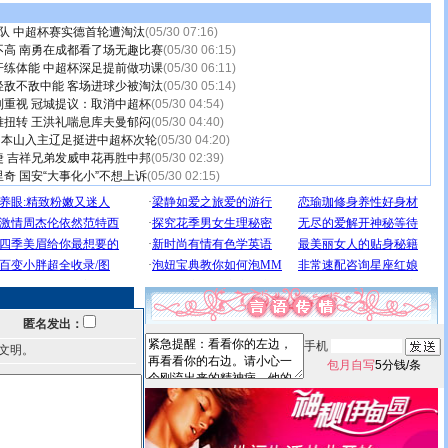
能队 中超杯赛实德首轮遭淘汰
(05/30 07:16)
不高 南勇在成都看了场无趣比赛
(05/30 06:15)
汗练体能 中超杯深足提前做功课
(05/30 06:11)
轻敌不敌中能 客场进球少被淘汰
(05/30 05:14)
到重视 冠城提议：取消中超杯
(05/30 04:54)
难扭转 王洪礼喘息库夫曼郁闷
(05/30 04:40)
德 本山入主辽足挺进中超杯次轮
(05/30 04:20)
捷 吉祥兄弟发威申花再胜中邦
(05/30 02:39)
奇 国安“大事化小”不想上诉
(05/30 02:15)
匿名发出：
手机
文明。
包月自写
5分钱/条