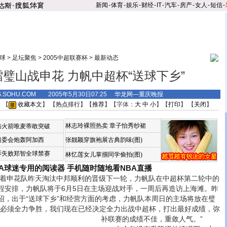
新闻
-
体育
-
娱乐
-
财经
-
IT
-
汽车
-
房产
-
女人
-
短信
-
球
>
足坛聚焦
>
2005中超联赛杯
>
最新动态
璧山战申花 力帆中超杯“送球下乡”
S.SOHU.COM 2005年5月30日07:25 华龙网—重庆晚报
 【
收藏本文
】 【
热点排行
】【
推荐
】【字体：
大
中
小
】【
打印
】 【
关闭
】
林志玲裸照热卖
章子怡秀纱裙
恼火箭唯麦蒂敢突破
组委会炮轰阿加西
张靓颖穿旗袍展古典韵味(图)
诉失败郑智全球禁赛
林忆莲女儿掌掴同学偷拍(图)
BA球迷专用的阅读器
手机随时随地看NBA直播
申花队昨天淘汰中邦顺利的晋级下一轮，力帆队在中超杯第二轮中的
程安排，力帆队将于6月5日在主场迎战对手，一周后再造访上海滩。昨
绍，出于“送球下乡”和经营方面的考虑，力帆队本周日的主场将放在璧
赛必须全力争胜，我们现在已经决定全力出战中超杯，打出最好成绩，弥
补联赛的成绩不佳，重敛人气。
”