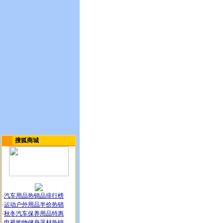
搜狐商城
·
汽车用品热销品排行榜
·
运动户外用品半价热销
·
秋冬汽车保养用品特惠
·
电视购物健身器材热销