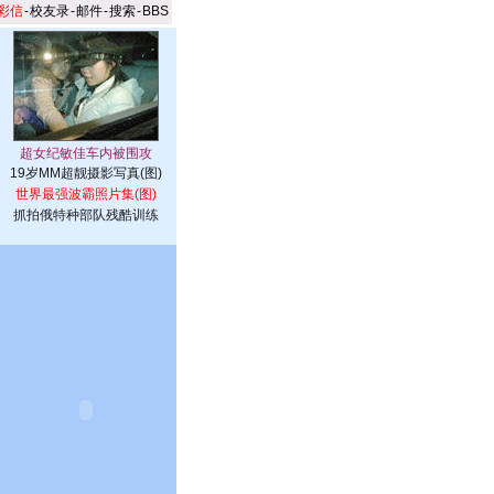
彩信
-
校友录
-
邮件
-
搜索
-
BBS
19岁MM超靓摄影写真(图)
世界最强波霸照片集(图)
抓拍俄特种部队残酷训练