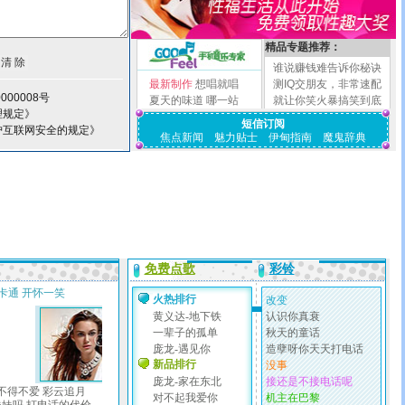
精品专题推荐：
谁说赚钱难告诉你秘诀
最新制作
想唱就唱
测IQ交朋友，非常速配
000008号
夏天的味道
哪一站
就让你笑火暴搞笑到底
理规定》
短信订阅
护互联网安全的规定》
焦点新闻
魅力贴士
伊甸指南
魔鬼辞典