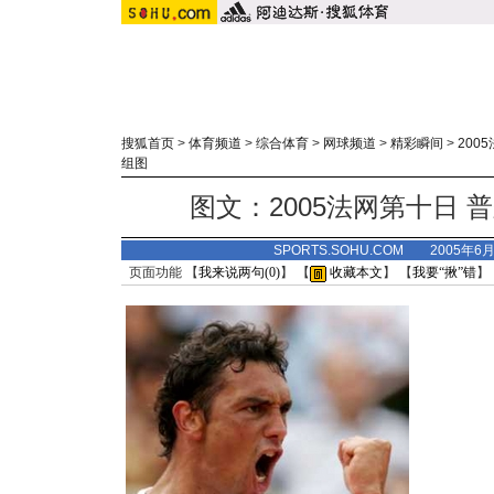
搜狐首页
>
体育频道
>
综合体育
>
网球频道
>
精彩瞬间
>
200
组图
图文：2005法网第十日 
SPORTS.SOHU.COM 2005年6
页面功能 【
我来说两句(
0
)
】 【
收藏本文
】 【
我要“揪”错
】