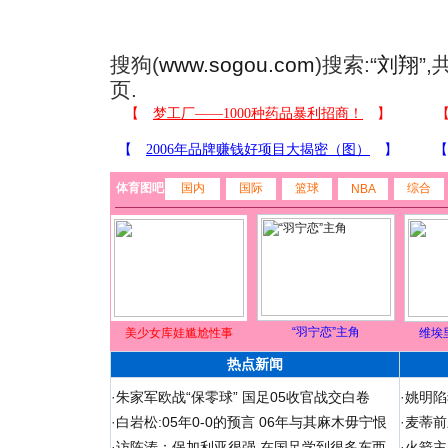
搜狗(
www.sogou.com
)搜索:“
刘翔
”
页.
体育图吧
国内
国际
篮球
综合
NBA
“羽宁恋”主角
美少女库娃尴尬性事
维埃
热点新闻
·
朱家军欧战“保零球” 国足05收官战交白卷
·
姚明陷
·
白岩松:05年0-0的预言 06年与其麻木毋宁恨
·
麦蒂前
·
访陈涛：保加利亚很强 在国足学到很多东西
·
火箭主