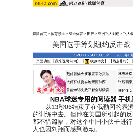
搜狐首页
>
体育频道
>
综合体育
>
田径
>
亚洲飞人刘翔
>
飞人
美国选手筹划纽约反击战
SPORTS.SOHU.COM 2005年6
页面功能 【
我来说两句(
0
)
】 【
收藏本文
】 【
热点排行
】
林志玲裸
范帅苦恼火箭唯麦蒂敢突破
大师杯组委会炮轰阿加西
张靓颖穿
鲁能申诉失败郑智全球禁赛
林忆莲女
NBA球迷专用的阅读器
手机
以13秒06结束了在俄勒冈的表
的训练中去。但他在美国所引起的反
都不惜篇幅，对这个中国小伙子进行
人也因刘翔而感到激动。