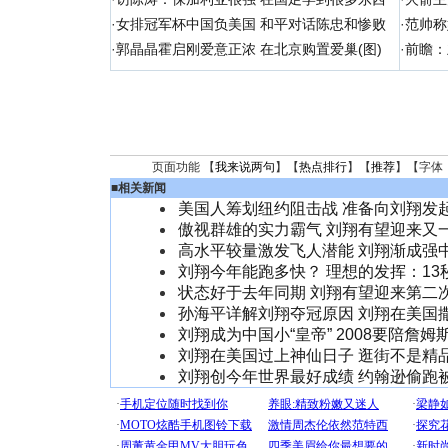
·
女排冠军杯中国负美国 和平对话陈忠和惨败
·
范帅称
·
郭晶晶霍启刚爱意正浓 在北京购置爱巢(图)
·
前瞻：
页面功能 【
我来说两句
】【
热点排行
】【
推荐
】【字体
■
相关新闻
美国人筹划纽约阻击战 准备向刘翔发
傲视群雄的实力霸气 刘翔有望迎来又
高水平较量激发飞人潜能 刘翔渐成强中
刘翔今年能跑多快？ 理想的发挥：13秒
状态好于去年同期 刘翔有望迎来第二
孙海平详解刘翔夺冠原因 刘翔在美国
刘翔成为中国小“皇帝” 2008要陪詹姆
刘翔在美国过上神仙日子 逛街不是精
刘翔创今年世界最好成绩 约翰逊偷跑