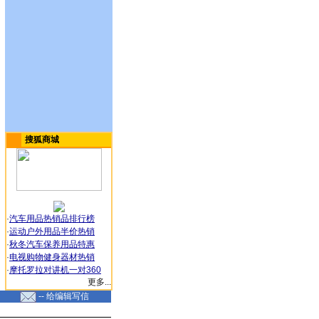
搜狐商城
·
汽车用品热销品排行榜
·
运动户外用品半价热销
·
秋冬汽车保养用品特惠
·
电视购物健身器材热销
·
摩托罗拉对讲机一对360
更多...
-- 给编辑写信