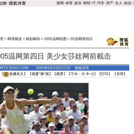
新闻
-
体育
-
娱乐
-
财经
-
IT
-
汽车
-
房产
-
女人
-
短信
-
育
>
网球频道
>
精彩瞬间
>
2005温网组图
>
05温网第四日
005温网第四日 美少女莎娃网前截击
ORTS.SOHU.COM 2005年6月23日22:32 搜狐体育
 【
收藏本文
】 【
我要“揪”错
】【
推荐
】【字体：
大
中
小
】【
打印
】 【
关闭
】