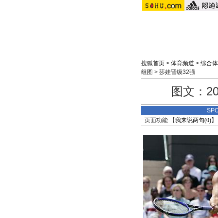
搜狐首页
>
体育频道
>
综合体
组图
>
莎娃晋级32强
图文：2
SP
页面功能 【
我来说两句(
0
)
】