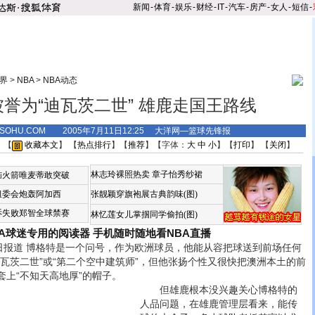
新闻
-
体育
-
娱乐
-
财经
-
IT
-
汽车
-
房产
-
女人
-
短信
-
界
>
NBA
>
NBA动态
誉为“迪瓦茨二世” 雄鹿走国王路线
S.SOHU.COM 2005年7月11日12:25 大洋网—篮球先锋报
 【
收藏本文
】 【
热点排行
】【
推荐
】【字体：
大
中
小
】【
打印
】 【
关闭
】
林志玲裸照热卖
章子怡秀纱裙
恼火箭唯麦蒂敢突破
组委会炮轰阿加西
张靓颖穿旗袍展古典韵味(图)
诉失败郑智全球禁赛
林忆莲女儿掌掴同学偷拍(图)
BA球迷专用的阅读器
手机随时随地看NBA直播
报道 博格特是一个问号，作为欧洲球员，他能从容把球送到前场任何
瓦茨二世”或“第二个空中建筑师”，但他张扬个性又很快把澳洲本土的前
上“不知天高地厚”的帽子。
但雄鹿根本没兴趣关心博格特的
人品问题，在雄鹿管理层看来，能传