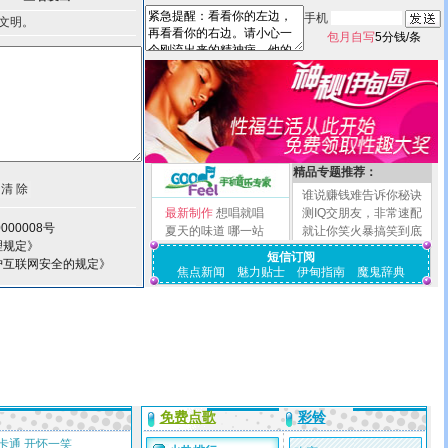
手机
文明。
包月自写
5分钱/条
精品专题推荐：
谁说赚钱难告诉你秘诀
最新制作
想唱就唱
测IQ交朋友，非常速配
000008号
夏天的味道
哪一站
就让你笑火暴搞笑到底
理规定》
短信订阅
护互联网安全的规定》
焦点新闻
魅力贴士
伊甸指南
魔鬼辞典