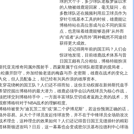
球的大个子，多少球队老板梦寐以求
的人物被雄鹿迎回家，毫无疑问，在
多数球队还在频频利用后卫球员作为
穿针引线基本工具的时候，雄鹿能让
博格特站在高位形成与众不同的策应
点，也意味着雄鹿能够选择“从外而
内”或者“从内而外”两种截然不同途径
获得更大成效。
还记得两年前的国王吗？人们会
惊讶地发现，目前雄鹿战术体系与昔
日国王颇有几分相似，博格特能扮演
斯托亚克维奇同属外围射手，西蒙斯属于任何球队都需要的搅局者，
能轻松撕开防守，外加经验老道的梅森与乔·史密斯，雄鹿在战术的变化上
入化，但人员配备上，却已经有兴风作浪的雄厚资本。
穿花绕树的国王队？人们还不得而知，这份主动权握在新帅斯托兹手
希望挖掘出博格特的最大潜力，雄鹿必须学会以内线球员为核心作战，
须把球交到博格特手中，一方面丰富球队空切或者返跑之类的战术，另
观察博格特对于NBA战术的理解程度。
特被誉为“迪瓦茨二世”或“第二个萨博尼斯”，若这份预测正确的话，
格外容易。从大个子球员发起传球攻势，并不在于中锋球员全场助攻次
战术理念，这种理念的效果如何？人们还记得昔日国王见缝插针的精彩
普林斯顿进攻吗？日后，这一幕幕也会变成密尔沃基布拉德利中心球场