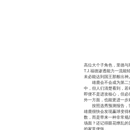
高位大个子角色，里德与
T.J.福德渗透能力一流
未必能达到国王那般出神
雄鹿会不会成为第二支
中，但人们清楚看到，若
即便不是进攻核心，但必
外一方面，也能更进一步
按照选秀预测报告，博格
雄鹿很快会发现赢球变得
数，而是带来一种非常规
场面？还记得眼花缭乱的
的家常便饭。