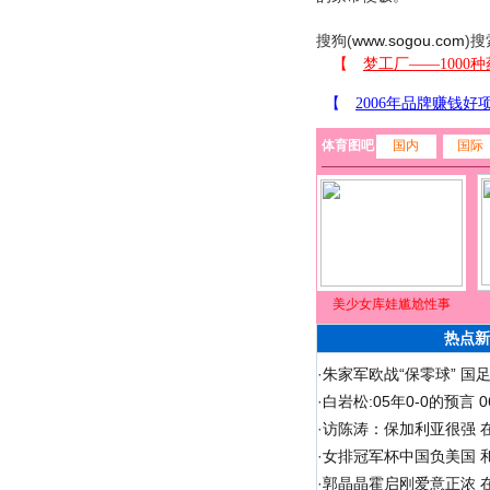
搜狗(
www.sogou.com
)搜
体育图吧
国内
国际
美少女库娃尴尬性事
热点新
·
朱家军欧战“保零球” 国
·
白岩松:05年0-0的预言
·
访陈涛：保加利亚很强 
·
女排冠军杯中国负美国 
·
郭晶晶霍启刚爱意正浓 在