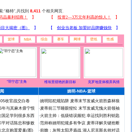
索:“
格特
”,共找到
8,411
个相关网页.
篮球
综合
赛车
网球
壁纸
性感
NBA
“羽宁恋”主角
维埃里猎艳的新目标
克罗地亚体模弄风情
闻
姚明-NBA-篮球
足05收官战交白卷
·
姚明陷犯规陷阱 麦蒂末节发威火箭胜森林狼
 06年与其麻木毋宁恨
·
麦蒂前三节睡眼惺忪 末节发威无愧火箭领袖
在国足学到很多东西
·
火箭主帅：低级错误频犯 幸运找到胜利钥匙
和平对话陈忠和惨败
·
范帅称姚明犯规多有争议 麦蒂详解关键抢断
北京购置爱巢(图)
·
前瞻：灰熊太阳矛盾战 湖人尼克斯名帅对话