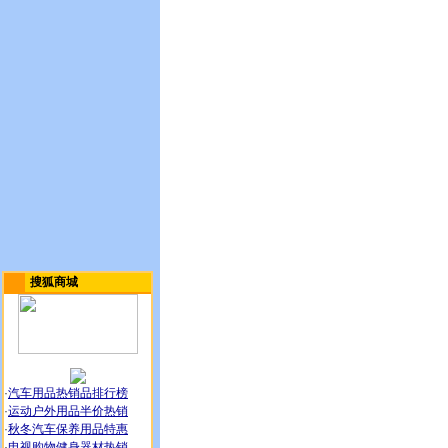
搜狐商城
·
汽车用品热销品排行榜
·
运动户外用品半价热销
·
秋冬汽车保养用品特惠
·
电视购物健身器材热销