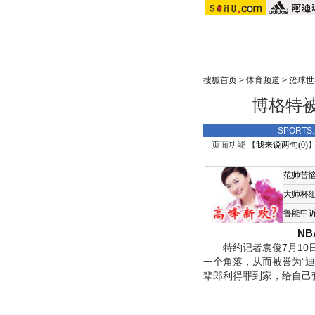
搜狐首页
>
体育频道
>
篮球世
博格特被
SPORT
页面功能 【
我来说两句(
0
)
】
范帅苦
大师杯
鲁能申
N
特约记者袁俊7月10日
一个角落，从而被誉为“迪
辈郎利得罪到家，给自己套