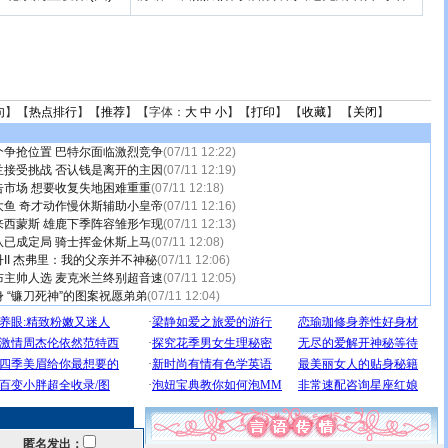
句
】【
热点排行
】【
推荐
】【字体：
大
中
小
】【
打印
】 【
收藏
】 【
关闭
】
个争抢位置 巴特尔面临激烈竞争
(07/11 12:22)
兰接受挑战 否认钱是离开的主因
(07/11 12:19)
告市场 想要收复失地困难重重
(07/11 12:18)
大鱼 奇才动作慢休斯辅助小皇帝
(07/11 12:16)
来西蒙斯 雄鹿下季阵容雏形乍现
(07/11 12:13)
队已成定局 骑士挥金休斯上马
(07/11 12:08)
II 杰弗里：我的父亲并不神秘
(07/11 12:06)
布主帅人选 麦克米兰终别超音速
(07/11 12:05)
 “镰刀死神”的图案祝愿弟弟
(07/11 12:04)
匿名发出：