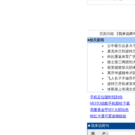
页面功能 【
我来说两
■
相关新闻
公牛吸引众多大
麦克米兰到波特
科比重返体育广
骑士第三网捞到
留里德签状元招
离开华盛顿奇才
飞人长子不做乔丹
波特兰开拓者宣
休斯身上布满文身
■ 我来说两句
用 户：