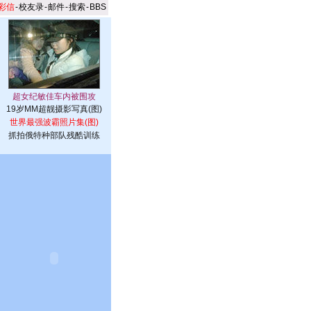
彩信
-
校友录
-
邮件
-
搜索
-
BBS
19岁MM超靓摄影写真(图)
世界最强波霸照片集(图)
抓拍俄特种部队残酷训练