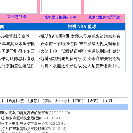
“羽宁恋”主角
维埃里猎艳的新目标
克罗地亚体模弄风情
闻
姚明-NBA-篮球
足05收官战交白卷
·
姚明陷犯规陷阱 麦蒂末节发威火箭胜森林狼
 06年与其麻木毋宁恨
·
麦蒂前三节睡眼惺忪 末节发威无愧火箭领袖
在国足学到很多东西
·
火箭主帅：低级错误频犯 幸运找到胜利钥匙
和平对话陈忠和惨败
·
范帅称姚明犯规多有争议 麦蒂详解关键抢断
北京购置爱巢(图)
·
前瞻：灰熊太阳矛盾战 湖人尼克斯名帅对话
句
】【
热点排行
】【
推荐
】【字体：
大
中
小
】【
打印
】 【
收藏
】 【
关闭
】
就调头 称她们都是高峰的受害者
(07/13 01:10)
练 静安赛区球队之最(图)
(07/12 13:41)
选根本不重要 球迷信任最开心
(07/12 13:41)
手打人 丙级联赛球员围殴球迷
(07/12 13:15)