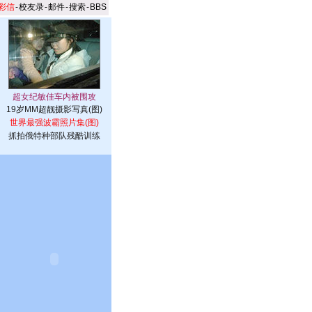
彩信
-
校友录
-
邮件
-
搜索
-
BBS
19岁MM超靓摄影写真(图)
世界最强波霸照片集(图)
抓拍俄特种部队残酷训练