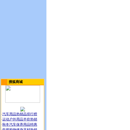
搜狐商城
·
汽车用品热销品排行榜
·
运动户外用品半价热销
·
秋冬汽车保养用品特惠
·
电视购物健身器材热销