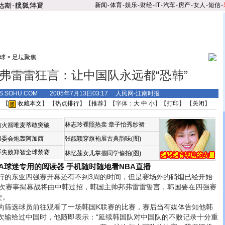
新闻
-
体育
-
娱乐
-
财经
-
IT
-
汽车
-
房产
-
女人
-
短信
-
球
>
足坛聚焦
弗雷雷狂言：让中国队永远都“恐韩”
TS.SOHU.COM 2005年7月13日03:17 人民网-江南时报
 【
收藏本文
】 【
热点排行
】【
推荐
】【字体：
大
中
小
】【
打印
】 【
关闭
】
林志玲裸照热卖
章子怡秀纱裙
恼火箭唯麦蒂敢突破
组委会炮轰阿加西
张靓颖穿旗袍展古典韵味(图)
诉失败郑智全球禁赛
林忆莲女儿掌掴同学偷拍(图)
BA球迷专用的阅读器
手机随时随地看NBA直播
的东亚四强赛开幕还有不到3周的时间，但是赛场外的硝烟已经开始
本次赛事揭幕战将由中韩过招，韩国主帅邦弗雷雷誓言，韩国要在四强赛
史。
筛选球员前往观看了一场韩国K联赛的比赛，赛后当有媒体告知他韩
次输给过中国时，他随即表示：“延续韩国队对中国队的不败记录十分重