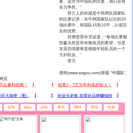
要。
这次与中国队的比赛，我们还将
全力争胜。”
荷兰人的依据是中韩两队国家队
的比赛记录：在中韩国家队以往的25
场比赛中，韩国队15胜10平，占据完
全的优势。
邦弗雷雷补充说道：“每场比赛都
想赢当然是所有教练员的希望，但是
东亚四强赛将是锻炼年轻队员的一个
大好机会。”
使凡
搜狗(
www.sogou.com
)搜索:“
中国队
”,
网页.
篮球
综合
赛车
网球
壁纸
性感
NBA