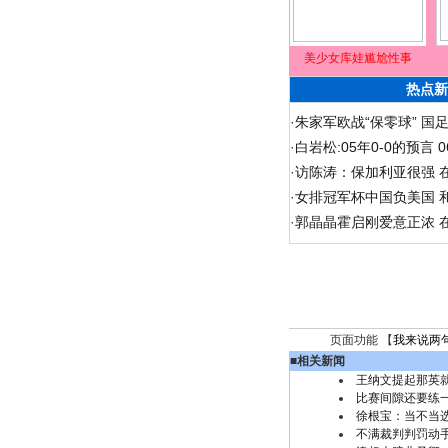
美少女库娃尴尬性事
热点新
·
朱家军欧战“保零球” 国
·
白岩松:05年0-0的预言
·
访陈涛：保加利亚很强 
·
女排冠军杯中国负美国 
·
郭晶晶霍启刚爱意正浓 在
页面功能 【
我来说两
■
相关新闻
王纳文提起那英
比赛间隙还要练一
徐根宝：当不当
不满裁判判罚动