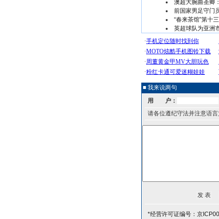
澳超大腕曲圣卿
前国家男足守门
“春来茶馆”第十
英超球队为亚洲
■ 我来说两句
用 户：
请各位遵纪守法并注意语言
*经营许可证编号：京ICP00