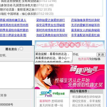
：我在这里很惬意 没有商业阴谋
(07/12 12:49)
员参加活动 孔国贤任绿色大使
(07/12 11:49)
三期讨论话题：曼联亚洲之旅
(07/12 10:35)
市场狂 中国球迷：倾心俱乐部
(07/12 09:23)
匿名发出：
手机
文明。
包月自写
5分钱/条
精品专题推荐：
谁说赚钱难告诉你秘诀
最新制作
想唱就唱
测IQ交朋友，非常速配
000008号
夏天的味道
哪一站
就让你笑火暴搞笑到底