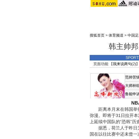
搜狐首页
>
体育频道
>
中国足
韩主帅邦
SPOR
页面功能 【
我来说两句(
2
)
】
范帅苦
大师杯
鲁能申
N
距离本月末在韩国举行
弥漫。即将于31日拉开
上延续中国队的“恐韩”历
据悉，荷兰人于昨日为
国在以往比赛中还未曾一