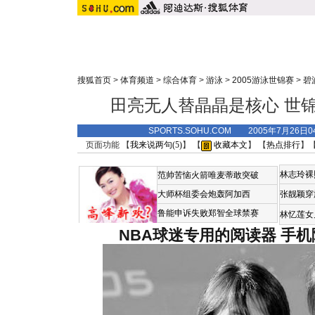
搜狐首页
>
体育频道
>
综合体育
>
游泳
>
2005游泳世锦赛
>
碧
田亮无人替晶晶是核心 世
SPORTS.SOHU.COM 2005年7月26
页面功能 【
我来说两句(
5
)
】 【
收藏本文
】 【
热点排行
】
林志玲裸
范帅苦恼火箭唯麦蒂敢突破
大师杯组委会炮轰阿加西
张靓颖穿
鲁能申诉失败郑智全球禁赛
林忆莲女
NBA球迷专用的阅读器
手机