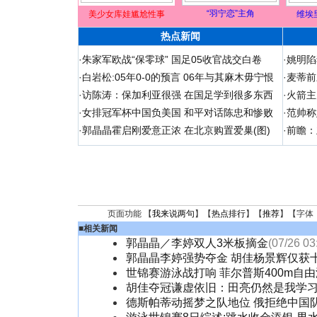
“羽宁恋”主角
美少女库娃尴尬性事
维埃
热点新闻
·
朱家军欧战“保零球” 国足05收官战交白卷
·
姚明陷
·
白岩松:05年0-0的预言 06年与其麻木毋宁恨
·
麦蒂前
·
访陈涛：保加利亚很强 在国足学到很多东西
·
火箭主
·
女排冠军杯中国负美国 和平对话陈忠和惨败
·
范帅称
·
郭晶晶霍启刚爱意正浓 在北京购置爱巢(图)
·
前瞻：
页面功能 【
我来说两句
】【
热点排行
】【
推荐
】【字体
■
相关新闻
郭晶晶／李婷双人3米板摘金
(07/26 03
郭晶晶李婷强势夺金 胡佳杨景辉仅获
世锦赛游泳战打响 菲尔普斯400m自
胡佳夺冠谦虚依旧：田亮仍然是我学
德斯帕蒂动摇梦之队地位 俄拒绝中国