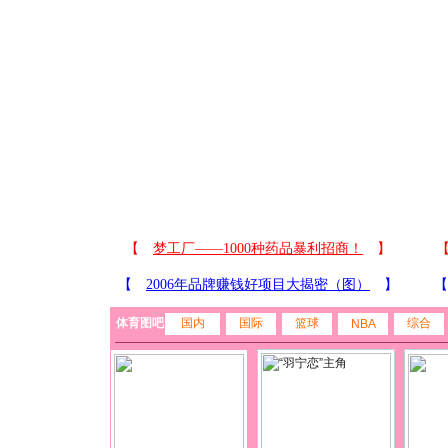
体育图吧
国内
国际
篮球
综合
NBA