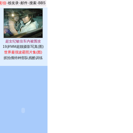
彩信
-
校友录
-
邮件
-
搜索
-
BBS
19岁MM超靓摄影写真(图)
世界最强波霸照片集(图)
抓拍俄特种部队残酷训练