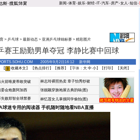
新闻
-
体育
-
娱乐
-
财经
-
IT
-
汽车
-
房产
-
女人
-
短信
-
育
>
乒乓球
>
最新动态
>
亚洲乒乓球锦标赛
>
精彩图片
乒赛王励勤男单夺冠 李静比赛中回球
PORTS.SOHU.COM 2005年9月2日16:12 新华网
 【
收藏本文
】 【
热点排行
】【
推荐
】【字体：
大
中
小
】【
打印
】 【
关闭
】
林志玲裸照热卖
章子怡秀纱裙
恼火箭唯麦蒂敢突破
组委会炮轰阿加西
张靓颖穿旗袍展古典韵味(图)
诉失败郑智全球禁赛
林忆莲女儿掌掴同学偷拍(图)
BA球迷专用的阅读器
手机随时随地看NBA直播