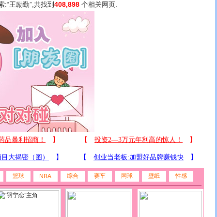
索:“
王励勤
”,共找到
408,898
个相关网页.
篮球
综合
赛车
网球
壁纸
性感
NBA