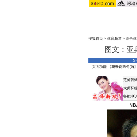
搜狐首页
>
体育频道
>
综合体
图文：亚
S
页面功能 【
我来说两句(
0
)
】
范帅苦
大师杯
鲁能申
N