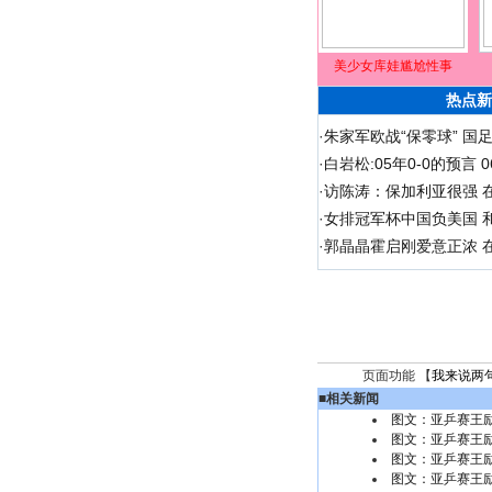
美少女库娃尴尬性事
热点新
·
朱家军欧战“保零球” 国
·
白岩松:05年0-0的预言
·
访陈涛：保加利亚很强 
·
女排冠军杯中国负美国 
·
郭晶晶霍启刚爱意正浓 在
页面功能 【
我来说两
■
相关新闻
图文：亚乒赛王
图文：亚乒赛王励
图文：亚乒赛王励
图文：亚乒赛王励