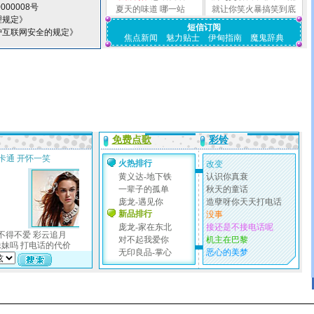
000008号
夏天的味道
哪一站
就让你笑火暴搞笑到底
理规定》
短信订阅
护互联网安全的规定》
焦点新闻
魅力贴士
伊甸指南
魔鬼辞典