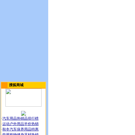
搜狐商城
·
汽车用品热销品排行榜
·
运动户外用品半价热销
·
秋冬汽车保养用品特惠
·
电视购物健身器材热销