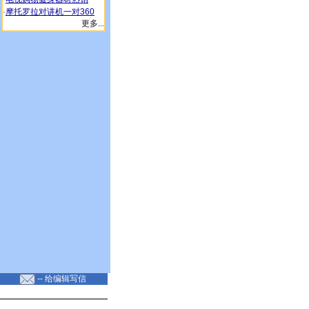
·
摩托罗拉对讲机一对360
更多...
-- 给编辑写信