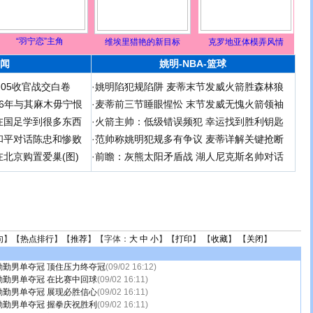
“羽宁恋”主角
维埃里猎艳的新目标
克罗地亚体模弄风情
闻
姚明-NBA-篮球
足05收官战交白卷
·
姚明陷犯规陷阱 麦蒂末节发威火箭胜森林狼
 06年与其麻木毋宁恨
·
麦蒂前三节睡眼惺忪 末节发威无愧火箭领袖
在国足学到很多东西
·
火箭主帅：低级错误频犯 幸运找到胜利钥匙
和平对话陈忠和惨败
·
范帅称姚明犯规多有争议 麦蒂详解关键抢断
北京购置爱巢(图)
·
前瞻：灰熊太阳矛盾战 湖人尼克斯名帅对话
句
】【
热点排行
】【
推荐
】【字体：
大
中
小
】【
打印
】 【
收藏
】 【
关闭
】
励勤男单夺冠 顶住压力终夺冠
(09/02 16:12)
勤男单夺冠 在比赛中回球
(09/02 16:11)
勤男单夺冠 展现必胜信心
(09/02 16:11)
勤男单夺冠 握拳庆祝胜利
(09/02 16:11)