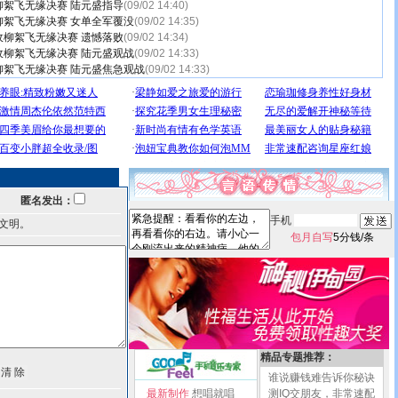
絮飞无缘决赛 陆元盛指导
(09/02 14:40)
柳絮飞无缘决赛 女单全军覆没
(09/02 14:35)
柳絮飞无缘决赛 遗憾落败
(09/02 14:34)
敌柳絮飞无缘决赛 陆元盛观战
(09/02 14:33)
柳絮飞无缘决赛 陆元盛焦急观战
(09/02 14:33)
匿名发出：
手机
文明。
包月自写
5分钱/条
精品专题推荐：
谁说赚钱难告诉你秘诀
最新制作
想唱就唱
测IQ交朋友，非常速配