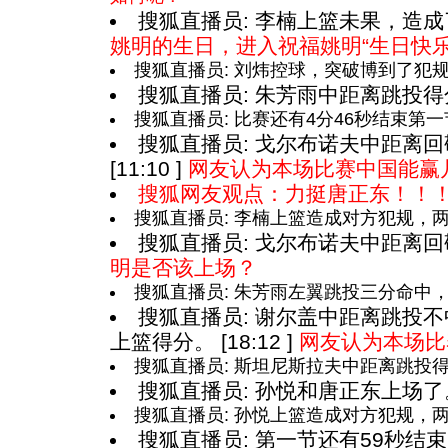
搜狐直播员: 李楠上篮未果，造成了对
姚明的生日，进入祝福姚明“生日快乐
搜狐直播员: 刘炜控球，突破博到了犯规。 [
搜狐直播员: 朱芳雨中距离跳投得分。 
搜狐直播员: 比赛还有4分46秒结束第一节。 
搜狐直播员: 戈尔布诺夫中距离
[11:10 ]
网友认为本场比赛中国能赢
搜狐网友观点：力挺唐正东！！
搜狐直播员: 李楠上篮造成对方犯规，两罚两中
搜狐直播员: 戈尔布诺夫中距离回敬2分
明是否该上场？
搜狐直播员: 朱芳雨左翼跳投三分命中，易建
搜狐直播员: 谢尔盖中距离跳投
上篮得分。 [18:12 ]
网友认为本场比
搜狐直播员: 斯坦尼斯拉夫中距离跳投得分，
搜狐直播员: 孙悦和唐正东上场了。 [
搜狐直播员: 孙悦上篮造成对方犯规，两罚两中
搜狐直播员: 第一节还有59秒结束。 [