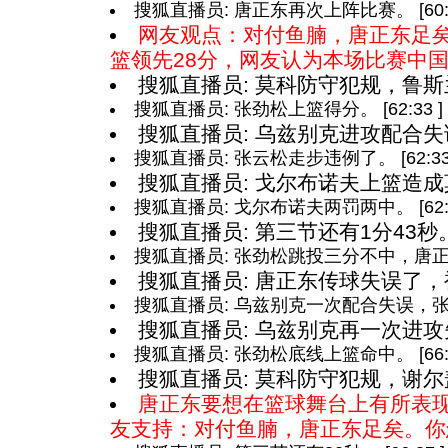
搜狐直播员: 唐正东再次上阵比赛。 [60:3
网友观点：对付鱼腩，唐正东足
篮领先28分，网友认为本场比赛中
搜狐直播员: 莫科防守犯规，鲁斯兰两
搜狐直播员: 张劲松上篮得分。 [62:33 ]
搜狐直播员: 乌兹别克进攻配合失误。 
搜狐直播员: 张云松走步违例了。 [62:33 
搜狐直播员: 戈尔布诺夫上篮造成莫科
搜狐直播员: 戈尔布诺夫两罚两中。 [62:3
搜狐直播员: 第三节还有1分43秒。 [6
搜狐直播员: 张劲松跳投三分不中，唐正东得
搜狐直播员: 唐正东传球失误了，被逼
搜狐直播员: 乌兹别克一次配合失误，张云松
搜狐直播员: 乌兹别克再一次进攻失误。
搜狐直播员: 张劲松底线上篮命中。 [66:3
搜狐直播员: 莫科防守犯规，谢尔盖两
唐正东要想在篮球舞台上有所表现,
友支持：对付鱼腩，唐正东足矣。你