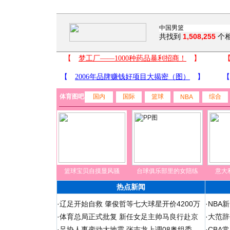
共找到
1,508,255
个
体育图吧
国内
国际
篮球
综合
NBA
篮球宝贝自摸显风骚
台球俱乐部里的女陪练
意大
热点新闻
·
辽足开始自救 肇俊哲等七大球星开价4200万
·
NBA
·
体育总局正式批复 新任女足主帅马良行赴京
·
大范辞
·
足协人事变动大地震 张吉龙上调08奥组委
·
CBA