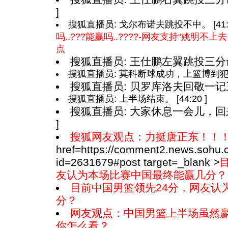
]
搜狐直播员: 戈尔布诺夫跳投不中。 [41:1
吗..???能赢吗..????-网友支持“姚明
点
搜狐直播员: 王仕鹏左翼跳投三分命中。
搜狐直播员: 莫科断球成功，上篮博到犯规，
搜狐直播员: 贝罗库洛夫回敬一记三分命
搜狐直播员: 上半场结束。 [44:20 ]
搜狐直播员: 大家休息一会儿，回来
]
搜狐网友观点：力挺唐正东！！
href=https://comment2.news.sohu
id=2631679#post target=_blank >
友认为本场比赛中国最终能赢几分？
目前中国男篮领先24分，网友认
分？
网友观点：中国男篮上半场虽然赢
你怎么看？