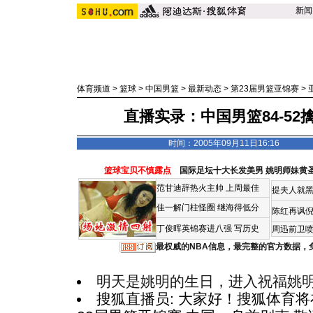
新闻
体育频道
>
篮球
>
中国男篮
>
最新动态
>
第23届男篮亚锦赛
>
直播实录：中国男篮84-52
时间：2005年09月11日16:16
篮球宝贝不慎露点
国际足坛十大长发美男
姚明师妹黄
范甘迪辞热火主帅
上周最佳
提夫人就黑
佳一解门柱怪圈
继海得低分
陈红再讽
丁俊晖英锦赛进八强 写历史
周迅前卫喷
最权威的NBA信息，最完整的官方数据，
明天是姚明的生日，进入祝福姚明
搜狐直播员: 大家好！搜狐体育将