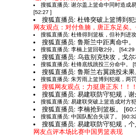
搜狐直播员: 谢尔盖上篮命中同时造成
[52:27 ]
搜狐直播员: 杜锋突破上篮博到犯规，
网友观点：对付鱼腩，唐正东足矣。
搜狐直播员: 杜锋得到篮板，但补判进攻犯规了
搜狐直播员: 鲁斯兰中距离命中。 [52
搜狐直播员: 李楠上篮回敬2分。 [54:29 
搜狐直播员: 乌兹别克快攻，戈尔布诺
搜狐直播员: 杜锋底线跳投三分命中。 [57:
搜狐直播员: 鲁斯兰右翼跳投未果。 [
搜狐直播员: 朱芳雨上篮博到犯规，两罚两中。
搜狐网友观点：力挺唐正东！！
搜狐直播员: 易建联防守犯规，谢尔盖
搜狐直播员: 易建联突破上篮造成对方犯规，
搜狐直播员: 李楠抢到篮板。 [60:3
搜狐直播员: 中国队配合失误了。 [60:32 
搜狐直播员: 易建联防守犯规，个人第
网友点评本场比赛中国男篮表现