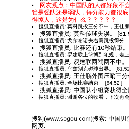
网友观点：中国队的人都好象不
管是强队还是弱队，得分能力都很底
得惊人，这是为什么？？？？？。
搜狐直播员: 莫科跳投三分不中，王仕鹏得到篮
搜狐直播员: 莫科传球失误。 [81:5
搜狐直播员: 戈尔布诺夫右翼跳投得分。 [81
搜狐直播员: 比赛还有10秒结束。 [8
搜狐直播员: 易建联上篮博到犯规，走上了罚球
搜狐直播员: 易建联两罚两不中。 [81
搜狐直播员: 乌兹别克碰球出界。 [81:52 
搜狐直播员: 王仕鹏外围压哨三分命中。
搜狐直播员: 全场比赛结束。 [84:52 ]
搜狐直播员: 中国队小组赛获得全胜。 
搜狐直播员: 谢谢各位的收看，下次再会！！ 
搜狗(
www.sogou.com
)搜索:“
中国男
网页.