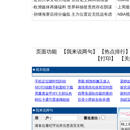
·
欧洲媒体再爆猛料 世界杯抽签竟然存在阴谋
·
上周最
·
孙继海赛后得分偏低 主力位置近无忧远有虑
·
NBA
页面功能 【
我来说两句
】 【
热点排行
】
【
打印
】 【
关
■ 相关链接
■ 我来说两句
用 户：
匿名发出：
请各位遵纪守法并注意语言文明。