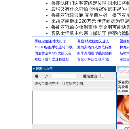
鲁能队闭门谢客苦练定位球 国米旧将
最强又有什么可怕 沙特冠军瞧不起“中
鲁能亚冠添波澜 克星西村雄一换下灾
来趟济南砸出220万元 伊蒂哈德为亚
鲁能亚冠前夕收到噩耗 李金羽可能缺
客队太活跃主帅亲自抓防守 伊蒂哈德
■ 我来说两句
用 户：
匿名发出：
请各位遵纪守法并注意语言文明。