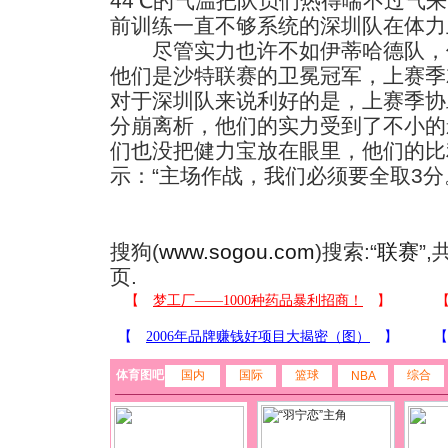
44℃的气温把队员们热得喘不过气
前训练一直不够系统的深圳队在体力
尽管实力也许不如伊蒂哈德队，
他们是沙特联赛的卫冕冠军，上赛季
对于深圳队来说利好的是，上赛季协
分崩离析，他们的实力受到了不小的
们也没把健力宝放在眼里，他们的比
示：“主场作战，我们必须要全取3分
搜狗(
www.sogou.com
)搜索:“
联赛
”
页.
体育图吧
国内
国际
篮球
综合
NBA