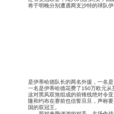
将于明晚分别遭遇两支沙特的球队伊
是伊蒂哈德队长的两名外援，一名是
一名是伊蒂哈德花费了150万欧元
这对黑风双煞组成的前锋线绝对令亚
隆和约布在赛前也信誓旦旦，声称要
国的双冠王。
面对来势汹汹的对手，主场作战