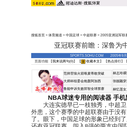
搜狐首页
>
体育频道
>
中国足球
>
中超联赛
>
2005亚洲冠军联
亚冠联赛前瞻：深鲁为
SPORTS.SOHU.COM 2005年9
页面功能 【
我来说两句(
0
)
】 【
收藏本文
】 【
热点排行
】
林志玲裸
范帅苦恼火箭唯麦蒂敢突破
大师杯组委会炮轰阿加西
张靓颖穿
鲁能申诉失败郑智全球禁赛
林忆莲女
NBA球迷专用的阅读器
手机
大连实德早已一枝独秀，中超卫
外患，这个赛季的中超联赛由于没有
了。眼下，中国足球的形象已经到了
还有亚冠联赛，闯入8强的两支中国