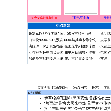
“羽宁恋”主角
美少女库娃尴尬性事
维埃
热点新闻
·
朱家军欧战“保零球” 国足05收官战交白卷
·
姚明陷
·
白岩松:05年0-0的预言 06年与其麻木毋宁恨
·
麦蒂前
·
访陈涛：保加利亚很强 在国足学到很多东西
·
火箭主
·
女排冠军杯中国负美国 和平对话陈忠和惨败
·
范帅称
·
郭晶晶霍启刚爱意正浓 在北京购置爱巢(图)
·
前瞻：
页面功能 【
我来说两句
】【
热点排行
】【
推荐
】【字体
■
相关新闻
伊蒂哈德7国脚+黑风双煞 鲁能惟有土
“脸面战”足协大员来捧场 董罡客串侦察
换了吉田来西村 “冤杀”郜林主裁有望