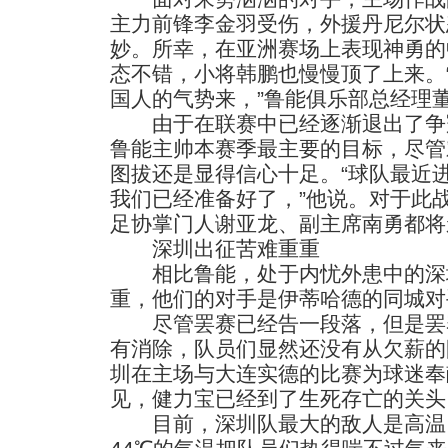
主力前锋李金羽受伤，外援丹尼尔状
妙。所幸，在亚洲赛场上表现神勇的
态不错，小将韩鹏也慢慢顶了上来。
国人的气势来，”鲁能俱乐部总经理
由于在联赛中已经逐渐退出了争
鲁能主帅本赛季最主要的目标，尽管
图拔还是显得信心十足。“球队最近
我们已经准备好了，”他说。对于此
足协掌门人谢亚龙、副主席南勇都将
深圳出征苦难重重
相比鲁能，处于内忧外患中的深
重，他们的对手是伊蒂哈德的同城对
尽管罢赛已经告一段落，但是罢
有消除，队员们显然还没有从欠薪的
圳在主场与大连实德的比赛为球迷奉献
见，健力宝已经到了生死存亡的关头
目前，深圳队最大的敌人是高温