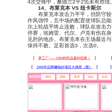
4次交锋中，桑德兰2平2负未有胜绩
14、布莱克本 VS 纽卡斯尔
布莱克本攻击力平平，但防守较
作风强悍，五中场的配置使球队总能
尔上轮战平终止连败，球队在攻击力
停赛，埃姆雷、代尔、卢克有伤在身
见肘的地步。布莱克本在主场最近与对
保持不败。足彩首选3，次选0。
体育图吧
国内
国际
篮球
综合
NBA