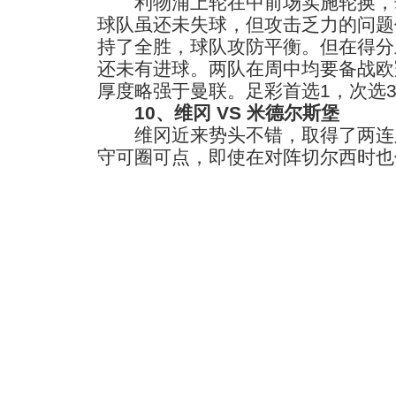
利物浦上轮在中前场实施轮换，
球队虽还未失球，但攻击乏力的问题
持了全胜，球队攻防平衡。但在得分
还未有进球。两队在周中均要备战欧
厚度略强于曼联。足彩首选1，次选
10、维冈 VS 米德尔斯堡
维冈近来势头不错，取得了两连
守可圈可点，即使在对阵切尔西时也