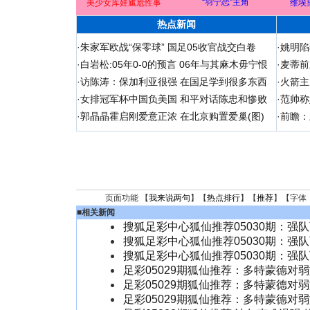
“羽宁恋”主角
美少女库娃尴尬性事
维埃
热点新闻
·
朱家军欧战“保零球” 国足05收官战交白卷
·
姚明陷
·
白岩松:05年0-0的预言 06年与其麻木毋宁恨
·
麦蒂前
·
访陈涛：保加利亚很强 在国足学到很多东西
·
火箭主
·
女排冠军杯中国负美国 和平对话陈忠和惨败
·
范帅称
·
郭晶晶霍启刚爱意正浓 在北京购置爱巢(图)
·
前瞻：
页面功能 【
我来说两句
】【
热点排行
】【
推荐
】【字体
■
相关新闻
搜狐足彩中心狐仙推荐05030期：强
搜狐足彩中心狐仙推荐05030期：强
搜狐足彩中心狐仙推荐05030期：强
足彩05029期狐仙推荐：多特蒙德对
足彩05029期狐仙推荐：多特蒙德对
足彩05029期狐仙推荐：多特蒙德对