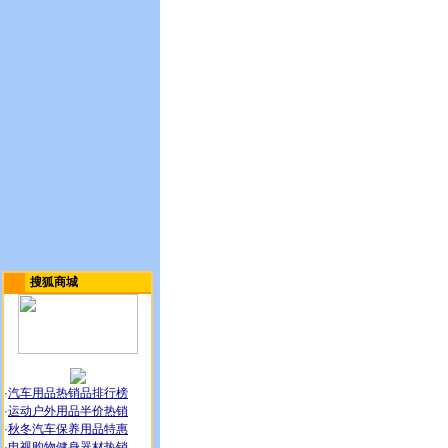
搜狐商城
·
汽车用品热销品排行榜
·
运动户外用品半价热销
·
秋冬汽车保养用品特惠
·
电视购物健身器材热销