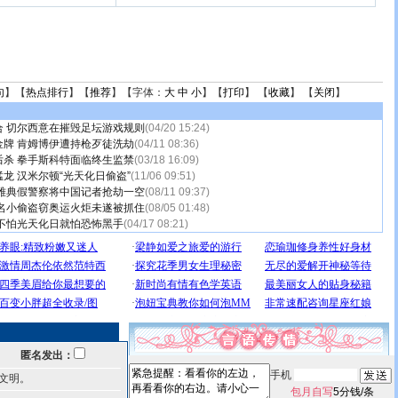
句
】【
热点排行
】【
推荐
】【字体：
大
中
小
】【
打印
】 【
收藏
】 【
关闭
】
合 切尔西意在摧毁足坛游戏规则
(04/20 15:24)
金牌 肯姆博伊遭持枪歹徒洗劫
(04/11 08:36)
后杀 拳手斯科特面临终生监禁
(03/18 16:09)
龙 汉米尔顿“光天化日偷盗”
(11/06 09:51)
 雅典假警察将中国记者抢劫一空
(08/11 09:37)
两名小偷盗窃奥运火炬未遂被抓住
(08/05 01:48)
不怕光天化日就怕恐怖黑手
(04/17 08:21)
匿名发出：
手机
文明。
包月自写
5分钱/条