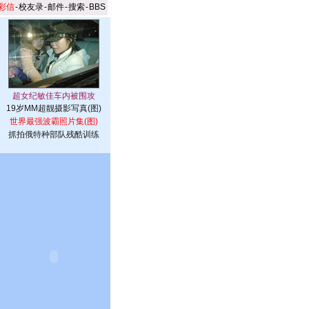
彩信
-
校友录
-
邮件
-
搜索
-
BBS
19岁MM超靓摄影写真(图)
世界最强波霸照片集(图)
抓拍俄特种部队残酷训练