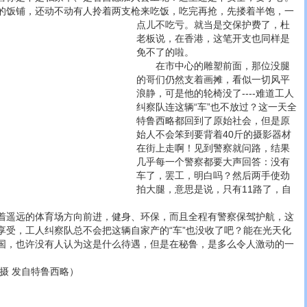
的饭铺，还动不动有人拎着两支枪来吃饭，吃完再抢，先搂着半饱，一
点儿不吃亏。
就当是交保护费了，杜
老板说，在香港，这笔开支也同样是
免不了的啦。
在市中心的雕塑前面，那位没腿
的哥们仍然支着画摊，看似一切风平
浪静，可是他的轮椅没了----难道工人
纠察队连这辆“车”也不放过？这一天全
特鲁西略都回到了原始社会，但是原
始人不会笨到要背着40斤的摄影器材
在街上走啊！见到警察就问路，结果
几乎每一个警察都要大声回答：没有
车了，罢工，明白吗？然后两手使劲
拍大腿，意思是说，只有11路了，自
遥远的体育场方向前进，健身、环保，而且全程有警察保驾护航，这
享受，工人纠察队总不会把这辆自家产的“车”也没收了吧？能在光天化
国，也许没有人认为这是什么待遇，但是在秘鲁，是多么令人激动的一
 发自特鲁西略）