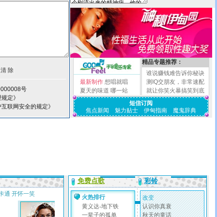
精品专题推荐：
谁说赚钱难告诉你秘诀
最新制作
想唱就唱
测IQ交朋友，非常速配
000008号
夏天的味道
哪一站
就让你笑火暴搞笑到底
理规定》
短信订阅
护互联网安全的规定》
焦点新闻
魅力贴士
伊甸指南
魔鬼辞典