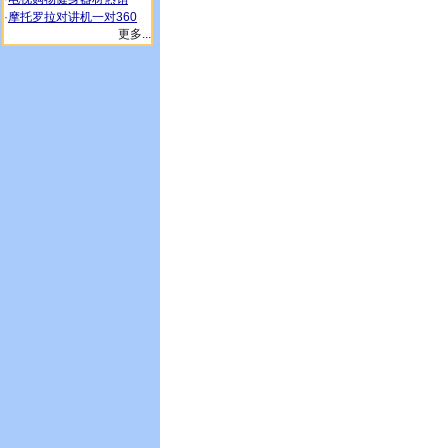
·
摩托罗拉对讲机一对360
更多...