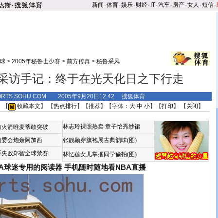
新闻
-
体育
-
娱乐
-
财经
-
IT
-
汽车
-
房产
-
女人
-
短信
-
球
>
2005年秘鲁世少赛
>
前方传真
>
秘鲁采风
采访手记：终于在光天化日之下行走
ORTS.SOHU.COM 2005年9月20日12:42 搜狐体育
 【
收藏本文
】 【
热点排行
】【
推荐
】【字体：
大
中
小
】【
打印
】 【
关闭
】
林志玲裸照热卖
章子怡秀纱裙
恼火箭唯麦蒂敢突破
组委会炮轰阿加西
张靓颖穿旗袍展古典韵味(图)
诉失败郑智全球禁赛
林忆莲女儿掌掴同学偷拍(图)
BA球迷专用的阅读器
手机随时随地看NBA直播