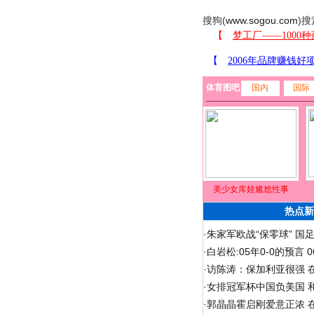
搜狗(
www.sogou.com
)搜
体育图吧
国内
国际
美少女库娃尴尬性事
热点新
·
朱家军欧战“保零球” 国
·
白岩松:05年0-0的预言
·
访陈涛：保加利亚很强 
·
女排冠军杯中国负美国 
·
郭晶晶霍启刚爱意正浓 在