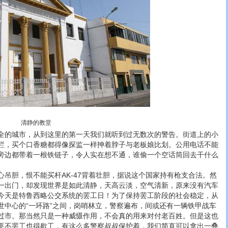
清静的教堂
的城市，从到这里的第一天我们就听到过无数次的警告。街道上的小
栏，买个口香糖都得像探监一样抻着脖子与老板娘比划。公用电话不能
旁边都带着一根铁链子，令人实在想不通，谁偷一个空话筒回去干什么
胆，恨不能买杆AK-47背着壮胆，据说这个国家持有枪支合法。然
一出门，却发现世界是如此清静，天高云淡，空气清新，原来没有汽车
今天是特鲁西略公交系统的罢工日！为了保持罢工阶段的社会稳定，从
世中心的“一环路”之间，岗哨林立，警察遍布，间或还有一辆铁甲战车
过市。那当然只是一种威慑作用，不会真的用来对付老百姓。但是这也
匪不罢工也得歇工，有这么多警察叔叔保护着，我们简直可以拿出一叠