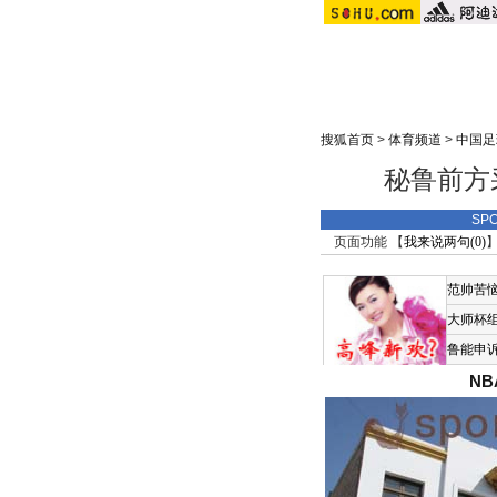
搜狐首页
>
体育频道
>
中国足
秘鲁前方
SP
页面功能 【
我来说两句(
0
)
】
范帅苦
大师杯
鲁能申
N