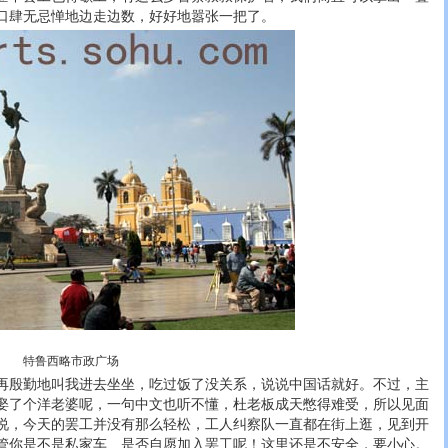
口肆无忌惮地边走边数，好好地嚣张一把了。
特鲁西略市政广场
殷勤地叫我进去坐坐，吃过饭了没关系，说说中国话就好。不过，主
娶了个洋老婆呢，一句中文也听不懂，杜老板成天憋得难受，所以见面
说，今天的罢工并没有那么轻松，工人纠察队一直都在街上逛，见到开
管你是不是私家车、是否自愿加入罢工呢！这里还是不安全，要小心。