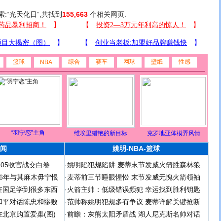
索:“
光天化日
”,共找到
155,663
个相关网页.
篮球
综合
赛车
网球
壁纸
性感
NBA
“羽宁恋”主角
维埃里猎艳的新目标
克罗地亚体模弄风情
闻
姚明-NBA-篮球
足05收官战交白卷
·
姚明陷犯规陷阱 麦蒂末节发威火箭胜森林狼
 06年与其麻木毋宁恨
·
麦蒂前三节睡眼惺忪 末节发威无愧火箭领袖
在国足学到很多东西
·
火箭主帅：低级错误频犯 幸运找到胜利钥匙
和平对话陈忠和惨败
·
范帅称姚明犯规多有争议 麦蒂详解关键抢断
北京购置爱巢(图)
·
前瞻：灰熊太阳矛盾战 湖人尼克斯名帅对话