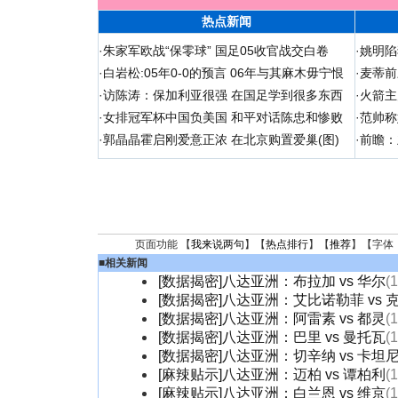
热点新闻
·
朱家军欧战“保零球” 国足05收官战交白卷
·
姚明陷
·
白岩松:05年0-0的预言 06年与其麻木毋宁恨
·
麦蒂前
·
访陈涛：保加利亚很强 在国足学到很多东西
·
火箭主
·
女排冠军杯中国负美国 和平对话陈忠和惨败
·
范帅称
·
郭晶晶霍启刚爱意正浓 在北京购置爱巢(图)
·
前瞻：
页面功能 【
我来说两句
】【
热点排行
】【
推荐
】【字体
■
相关新闻
[数据揭密]八达亚洲：布拉加 vs 华尔
(
[数据揭密]八达亚洲：艾比诺勒菲 vs 
[数据揭密]八达亚洲：阿雷素 vs 都灵
(
[数据揭密]八达亚洲：巴里 vs 曼托瓦
(
[数据揭密]八达亚洲：切辛纳 vs 卡坦
[麻辣贴示]八达亚洲：迈柏 vs 谭柏利
(
[麻辣贴示]八达亚洲：白兰恩 vs 维京
(