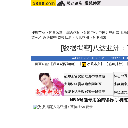
搜狐首页
>
体育频道
>
综合体育
>
足彩中心-中国足球彩票-胜负
票分析-数据揭密-麻辣贴示
>
八达亚洲
>
数据揭密
[数据揭密]八达亚洲：英
SPORTS.SOHU.COM 2005年1
页面功能 【
我来说两句(
0
)
】 【
收藏本文
】 【
热点排行
】
林志玲裸
范帅苦恼火箭唯麦蒂敢突破
大师杯组委会炮轰阿加西
张靓颖穿
鲁能申诉失败郑智全球禁赛
林忆莲女
NBA球迷专用的阅读器
手机随