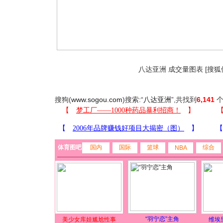
八达亚洲 成交量图表 [搜狐
搜狗(
www.sogou.com
)搜索:“
八达亚洲
”,共找到
6,141
个
体育图吧
国内
国际
篮球
综合
NBA
“羽宁恋”主角
美少女库娃尴尬性事
维埃