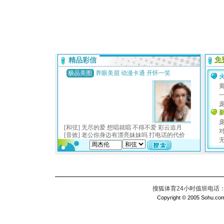
搜狐体育24小时值班电话：010
Copyright © 2005 Sohu.com I