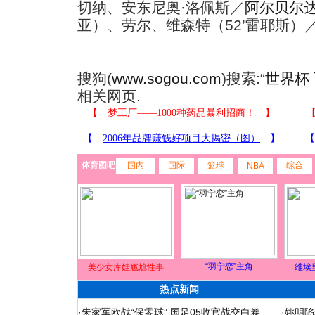
切纳、安东尼奥·洛佩斯／
阿尔贝尔
亚）、劳尔、维森特（52’雷耶斯）／
搜狗(
www.sogou.com
)搜索:“
世界杯
相关网页.
体育图吧
国内
国际
篮球
综合
NBA
“羽宁恋”主角
美少女库娃尴尬性事
维埃
热点新闻
·
朱家军欧战“保零球” 国足05收官战交白卷
·
姚明陷