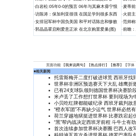
·
白岩松:05年0-0的预言 06年与其麻木毋宁恨
·
麦蒂前
·
访陈涛：保加利亚很强 在国足学到很多东西
·
火箭主
·
女排冠军杯中国负美国 和平对话陈忠和惨败
·
范帅称
·
郭晶晶霍启刚爱意正浓 在北京购置爱巢(图)
·
前瞻：
页面功能 【
我来说两句
】【
热点排行
】【
推荐
】【字体
■
相关新闻
托雷斯梅开二度打破进球荒 西班牙找
世界杯非洲区预选赛天下大乱 雄鹰折
已有24支球队领到德国世界杯决赛阶段'
米卢丢了工作想打世界杯 要到现场为
小贝吃红牌都能破纪录 西班牙裁判故
“橙衣军团”不再缺少运气 世界杯必然
荷兰穿越地狱挺进世界杯 比赛跌宕起
“黑”帮内战决定西班牙前程 斗牛士有
首次连续参加世界杯决赛圈 巴西人改
科特迪瓦首次杀进世界杯 德罗巴率队