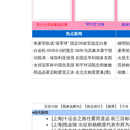
“羽宁恋”主角
美少女库娃尴尬性事
维埃
热点新闻
·
朱家军欧战“保零球” 国足05收官战交白卷
·
姚明陷
·
白岩松:05年0-0的预言 06年与其麻木毋宁恨
·
麦蒂前
·
访陈涛：保加利亚很强 在国足学到很多东西
·
火箭主
·
女排冠军杯中国负美国 和平对话陈忠和惨败
·
范帅称
·
郭晶晶霍启刚爱意正浓 在北京购置爱巢(图)
·
前瞻：
页面功能 【
我来说两句
】【
热点排行
】【
推荐
】【字体
■
相关新闻
[上海]十运会之路任重而道远 前三目
[上海]抵金陵 出征前杨晓渡代表市府