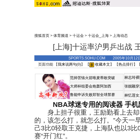
搜狐首页
>
体育频道
>
十运会
>
十运会_上海
>
上海动态
[上海]十运率沪男乒出战
SPORTS.SOHU.COM 2005年10月
页面功能 【
我来说两句(
0
)
】 【
收藏本文
】 【
热点排行
】
林志玲裸
范帅苦恼火箭唯麦蒂敢突破
大师杯组委会炮轰阿加西
张靓颖穿
鲁能申诉失败郑智全球禁赛
林忆莲女
NBA球迷专用的阅读器
手机
身上担子很重，王励勤看上去却很
的，该怎么打，就怎么打。”今天一
己3比0轻取王克捷，上海队也以3比
赛“开门红”。