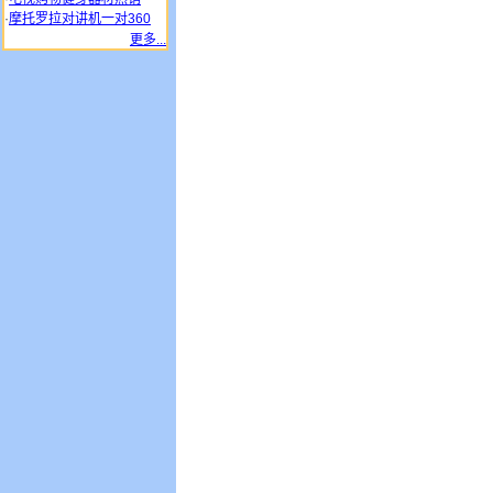
·
摩托罗拉对讲机一对360
更多...