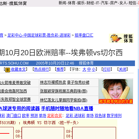
新闻
-
体育
-
娱乐
-
财经
-
IT
-
汽车
-
房产
-
女人
-
短信
-
育
>
足彩中心-中国足球彩票-胜负彩-进球彩
>
赔率盘口汇
5期10月20日欧洲赔率--埃弗顿vs切尔西
ORTS.SOHU.COM 2005年10月20日12:46 搜狐体育
 【
收藏本文
】 【
热点排行
】【
推荐
】【字体：
大
中
小
】【
打印
】 【
关闭
】
林志玲裸照热卖
章子怡秀纱裙
恼火箭唯麦蒂敢突破
组委会炮轰阿加西
张靓颖穿旗袍展古典韵味(图)
诉失败郑智全球禁赛
林忆莲女儿掌掴同学偷拍(图)
BA球迷专用的阅读器
手机随时随地看NBA直播
球彩
澳门盘口
欧率
预测
单场
足彩合买
：
足彩 进球彩
单场
双色球
数字排列