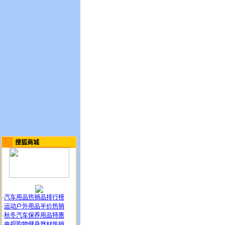
搜狐商城
·
汽车用品热销品排行榜
·
运动户外用品半价热销
·
秋冬汽车保养用品特惠
·
电视购物健身器材热销