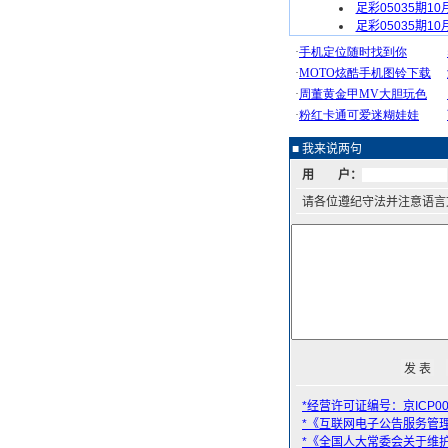
足彩05035期10
足彩05035期1
■ 我来说两句
用 户：
请各位遵纪守法并注意语言
*经营许可证编号：京ICP00
*《互联网电子公告服务管
*《全国人大常委会关于维