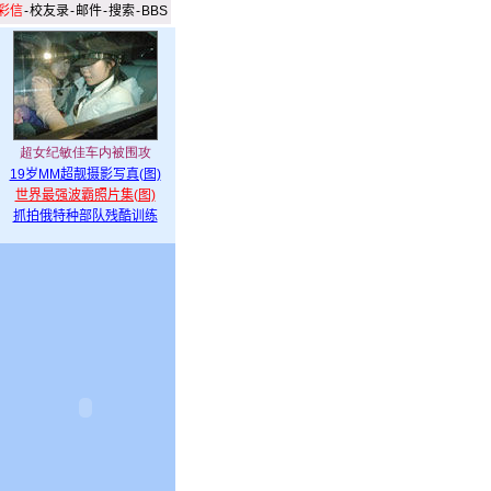
彩信
-
校友录
-
邮件
-
搜索
-
BBS
19岁MM超靓摄影写真(图)
世界最强波霸照片集(图)
抓拍俄特种部队残酷训练