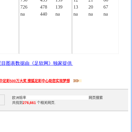
726
478
139
13
20
67
na
440
na
na
na
na
栏目图表数据由《
足软网》独家提供
中足彩500万大奖 搜狐足彩中心助您实现梦想
共找到
276,661
个相关网页.