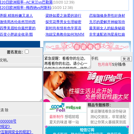
月20日欧洲赔率--AC米兰vs巴勒莫
(10/20 12:39)
0月20日欧洲赔率--梅西纳vs阿斯科
(10/20 12:38)
匿名发出：
手机
文明。
包月自写
5分钱/条
精品专题推荐：
谁说赚钱难告诉你秘诀
最新制作
想唱就唱
测IQ交朋友，非常速配
000008号
夏天的味道
哪一站
就让你笑火暴搞笑到底
理规定》
短信订阅
护互联网安全的规定》