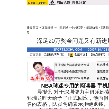
搜狐首页
>
体育频道
>
中国足球
>
中超联赛
>
最新动态
>
深圳
息
深足20万奖金问题又有新进
SPORTS.SOHU.COM 2005年10月
页面功能 【
我来说两句(
2
)
】 【
收藏本文
】 【
热点排行
】
林志玲裸
范帅苦恼火箭唯麦蒂敢突破
大师杯组委会炮轰阿加西
张靓颖穿
鲁能申诉失败郑智全球禁赛
林忆莲女
NBA球迷专用的阅读器
手机
晨报讯 对于深圳健力宝俱乐部索
郭瑞龙昨天给予了正式回应，他向俱
名的表格，队员明确表示拒绝退钱。