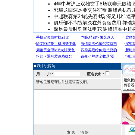
4年中与沪上双雄交手8场联赛无败绩 
郭瑞龙回深足要交住宿费 谢峰首执教
中超联赛第24轮先赛4场 深足1比1逼
俱乐部不掏钱解决在外食宿费用 郭瑞
深足最后时刻淘汰申花 谢峰瞄准中超
■ 我来说两句
用 户：
匿名发出：
请各位遵纪守法并注意语言文明。