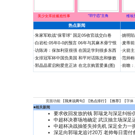
“羽宁恋”主角
美少女库娃尴尬性事
维埃
热点新闻
·
朱家军欧战“保零球” 国足05收官战交白卷
·
姚明陷
·
白岩松:05年0-0的预言 06年与其麻木毋宁恨
·
麦蒂前
·
访陈涛：保加利亚很强 在国足学到很多东西
·
火箭主
·
女排冠军杯中国负美国 和平对话陈忠和惨败
·
范帅称
·
郭晶晶霍启刚爱意正浓 在北京购置爱巢(图)
·
前瞻：
页面功能 【
我来说两句
】【
热点排行
】【
推荐
】【字体
■
相关新闻
要求收回发放的钱 郭瑞龙与深足纠纷
中超杯决赛场地确定 武汉抽主场深足
中超杯决战抽签失掉先机 深足全力一
深足向郭瑞龙追讨20万 老帅每日需付食