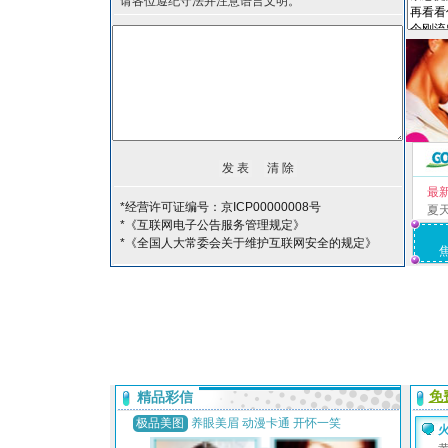
请各位遵纪守法并注意语言文明。
最
*经营许可证编号：京ICP00000008号
夏
*《互联网电子公告服务管理规定》
*《全国人大常委会关于维护互联网安全的规定》