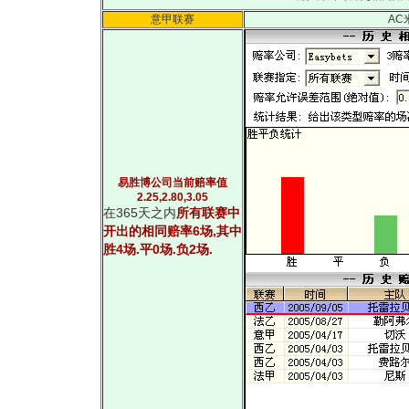
意甲联赛
AC
易胜博公司当前赔率值
2.25,2.80,3.05
在365天之内
所有联赛中
开出的相同赔率6场,其中
胜4场.平0场.负2场.