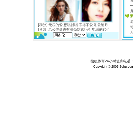
搜狐体育24小时值班电话：010
Copyright © 2005 Sohu.com I