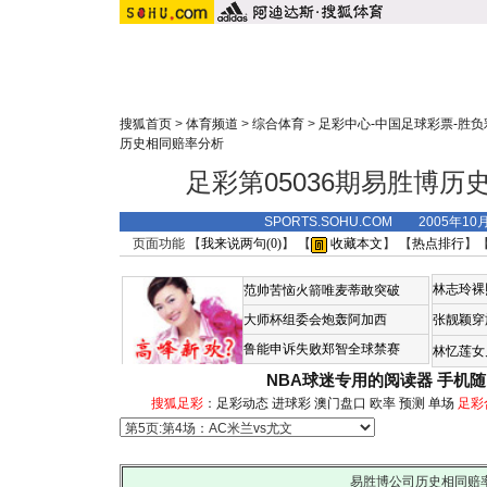
搜狐首页
>
体育频道
>
综合体育
>
足彩中心-中国足球彩票-胜负
历史相同赔率分析
足彩第05036期易胜博
SPORTS.SOHU.COM 2005年10
页面功能 【
我来说两句(
0
)
】 【
收藏本文
】 【
热点排行
】
林志玲裸
范帅苦恼火箭唯麦蒂敢突破
大师杯组委会炮轰阿加西
张靓颖穿
鲁能申诉失败郑智全球禁赛
林忆莲女
NBA球迷专用的阅读器
手机随
搜狐足彩
：
足彩动态
进球彩
澳门盘口
欧率
预测
单场
足彩
易胜博
公司历史相同赔