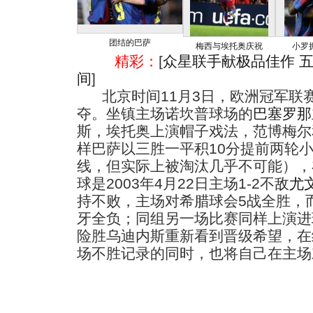
团结的巴萨
梅西与埃托奥庆祝
小罗
精彩：
[
众星联手献极品佳作 
间
]
北京时间11月3日，欧洲冠军联赛
夺。坐镇主场诺坎普球场的
巴塞罗那
斯，埃托奥上演帽子戏法，范博梅尔
样巴萨以三胜一平积10分提前两轮
线，但实际上被淘汰几乎不可能），
球是2003年4月22日主场1-2不敌
尤
持不败，主场对希腊球会5战全胜，
牙全负；同组另一场比赛同样上演进
险胜乌迪内斯重新看到晋级希望，在
场不胜记录的同时，也将自己在主场