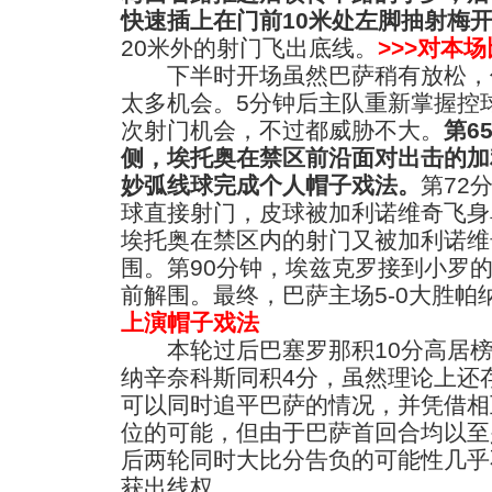
快速插上在门前10米处左脚抽射梅
20米外的射门飞出底线。
>>>对本
下半时开场虽然巴萨稍有放松，
太多机会。5分钟后主队重新掌握控
次射门机会，不过都威胁不大。
第6
侧，埃托奥在禁区前沿面对出击的加
妙弧线球完成个人帽子戏法。
第72
球直接射门，皮球被加利诺维奇飞身
埃托奥在禁区内的射门又被加利诺维
围。第90分钟，埃兹克罗接到小罗
前解围。最终，巴萨主场5-0大胜帕
上演帽子戏法
本轮过后巴塞罗那积10分高居榜
纳辛奈科斯同积4分，虽然理论上还
可以同时追平巴萨的情况，并凭借相
位的可能，但由于巴萨首回合均以至
后两轮同时大比分告负的可能性几乎
获出线权。