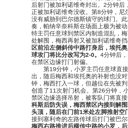
后射门被加利诺维奇封出。2分钟后
正被加利诺维奇没收。第8分钟，尼
没有威胁到巴尔德斯镇守的球门。此
奏，帕纳辛奈科斯在场面上极为被动
特主罚任意球到禁区内制造混乱，梅
处解围，梅西再射又被加利诺维奇挡
区前沿左侧斜传中路打身后，埃托奥
球攻门将比分改写为2-0。
4分钟后
在禁区边缘打门射偏。
第19分钟，小罗主罚任意球直接
出，随后梅西和埃托奥的补射也没对
钟，梅西打入一球，但越位在先被判
创造了11次射门机会。第26分钟，
禁区边缘选择吊射，被客队门将直接
科斯后防失误，梅西禁区内接到解围
头顶，随后在门前1米处左脚推射空
接到塞利奇的左路传球后打门被巴尔
梅西右路推进后横传中路的小罗，后