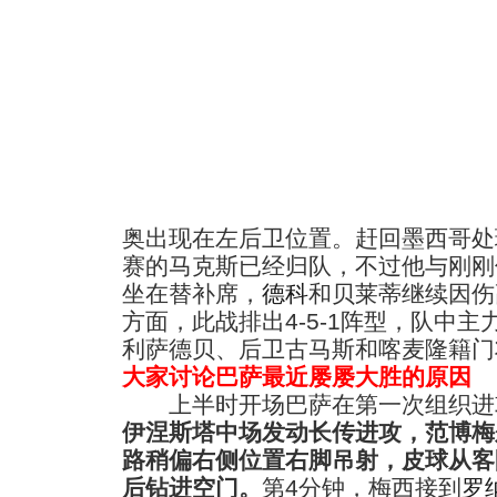
奥出现在左后卫位置。赶回墨西哥处
赛的马克斯已经归队，不过他与刚刚
坐在替补席，
德科
和贝莱蒂继续因伤
方面，此战排出4-5-1阵型，队中
利萨德贝、后卫古马斯和喀麦隆籍门
大家讨论巴萨最近屡屡大胜的原因
上半时开场巴萨在第一次组织进
伊涅斯塔中场发动长传进攻，范博梅
路稍偏右侧位置右脚吊射，皮球从客
后钻进空门。
第4分钟，梅西接到
罗