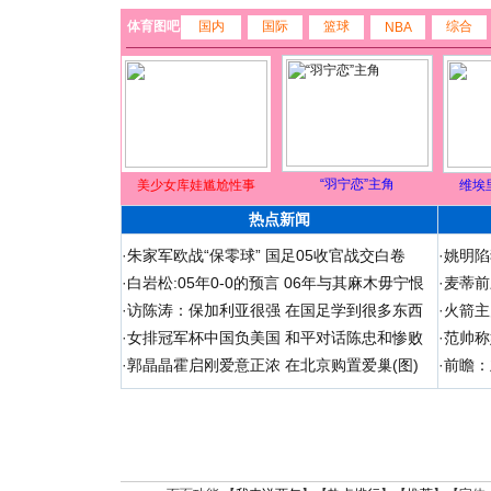
体育图吧
国内
国际
篮球
综合
NBA
“羽宁恋”主角
美少女库娃尴尬性事
维埃
热点新闻
·
朱家军欧战“保零球” 国足05收官战交白卷
·
姚明陷
·
白岩松:05年0-0的预言 06年与其麻木毋宁恨
·
麦蒂前
·
访陈涛：保加利亚很强 在国足学到很多东西
·
火箭主
·
女排冠军杯中国负美国 和平对话陈忠和惨败
·
范帅称
·
郭晶晶霍启刚爱意正浓 在北京购置爱巢(图)
·
前瞻：