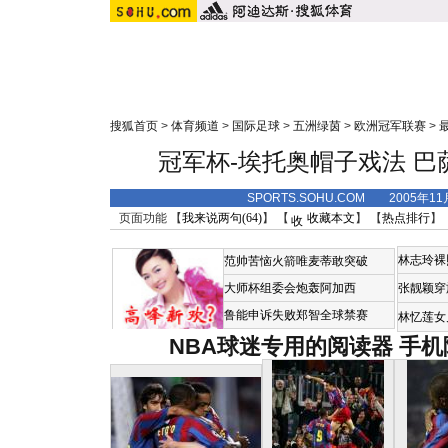
搜狐首页
>
体育频道
>
国际足球
>
五洲绿茵
>
欧洲冠军联赛
>
冠军杯-埃托奥帽子戏法 巴
SPORTS.SOHU.COM 2005年1
页面功能 【
我来说两句(
64
)
】 【
收藏本文
】 【
热点排行
】
林志玲裸
范帅苦恼火箭唯麦蒂敢突破
大师杯组委会炮轰阿加西
张靓颖穿
鲁能申诉失败郑智全球禁赛
林忆莲女
NBA球迷专用的阅读器
手机