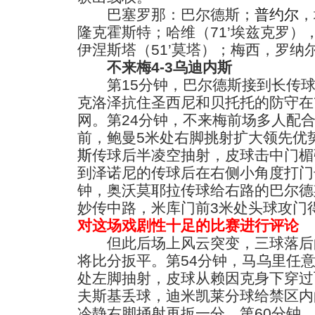
巴塞罗那：巴尔德斯；
普约尔
，
隆克霍斯特；哈维（71’埃兹克罗）
伊涅斯塔（51’莫塔）；梅西，罗纳
不来梅4-3乌迪内斯
第15分钟，巴尔德斯接到长传球
克洛泽抗住圣西尼和贝托托的防守在
网。第24分钟，不来梅前场多人配
前，鲍曼5米处右脚挑射扩大领先优
斯
传球后半凌空抽射，皮球击中门楣
到泽诺尼的传球后在右侧小角度打门
钟，奥沃莫耶拉传球给右路的巴尔德
妙传中路，米库门前3米处头球攻门得
对这场戏剧性十足的比赛进行评论
但此后场上风云突变，三球落后的
将比分扳平。第54分钟，马乌里任意
处左脚抽射，皮球从赖因克身下穿过
夫斯基丢球，迪米凯莱分球给禁区内
冷静右脚捅射再扳一分。第60分钟