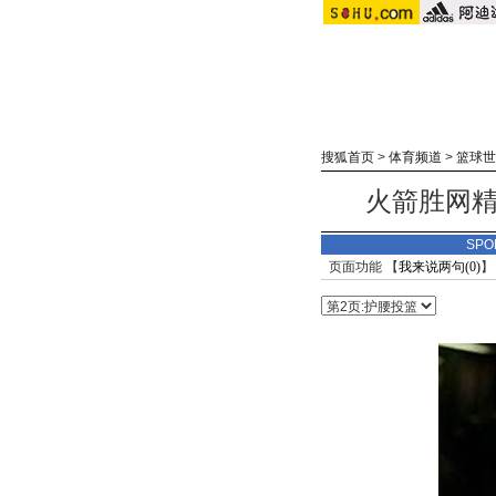
搜狐首页
>
体育频道
>
篮球世
火箭胜网精
SPO
页面功能 【
我来说两句(
0
)
】