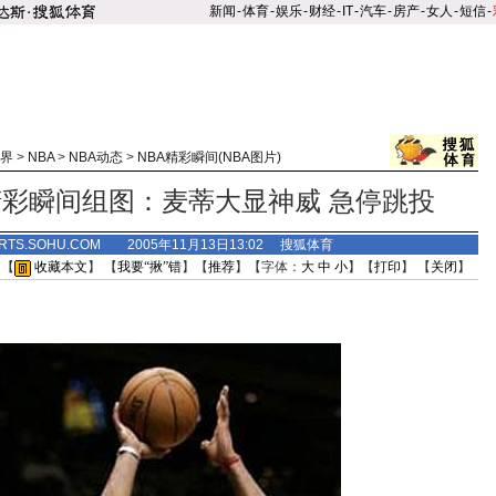
新闻
-
体育
-
娱乐
-
财经
-
IT
-
汽车
-
房产
-
女人
-
短信
-
界
>
NBA
>
NBA动态
>
NBA精彩瞬间(NBA图片)
彩瞬间组图：麦蒂大显神威 急停跳投
RTS.SOHU.COM 2005年11月13日13:02 搜狐体育
 【
收藏本文
】 【
我要“揪”错
】【
推荐
】【字体：
大
中
小
】【
打印
】 【
关闭
】