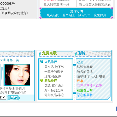
000008号
夏天的味道
哪一站
就让你笑火暴搞笑到底
理规定》
短信订阅
护互联网安全的规定》
焦点新闻
魅力贴士
伊甸指南
魔鬼辞典