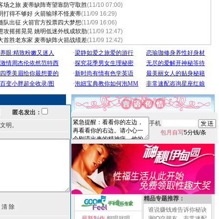
客场之旅 麦蒂缺阵寄望靠防守取胜
(11/10 07:00)
明打得不够好 火箭输球不怪麦蒂
(11/09 16:29)
随队出征 火箭官方投票四大梦想
(11/09 16:06)
进攻摇摇晃晃 姚明低迷外线成软肋
(11/09 12:47)
大首胜老东家 麦蒂缺阵火箭战绩差
(11/09 12:42)
匿名发出：
手机
文明。
包月自写
5分钱/条
精品专题推荐：
谁说赚钱难告诉你秘诀
最新制作
想唱就唱
测IQ交朋友，非常速配