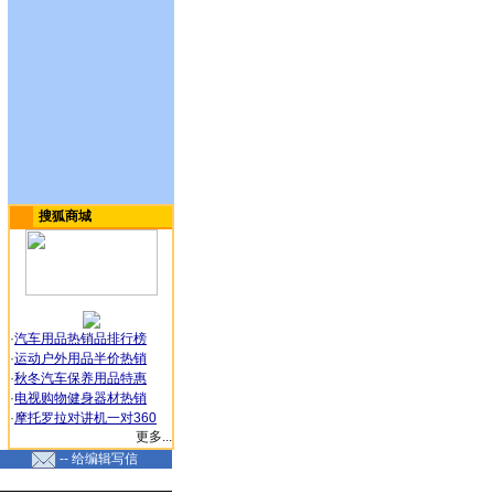
搜狐商城
·
汽车用品热销品排行榜
·
运动户外用品半价热销
·
秋冬汽车保养用品特惠
·
电视购物健身器材热销
·
摩托罗拉对讲机一对360
更多...
-- 给编辑写信