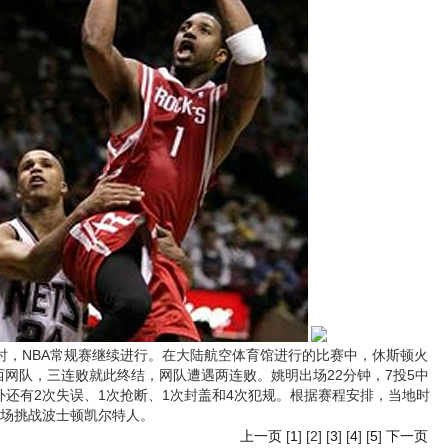
时，NBA常规赛继续进行。在大陆航空体育馆进行的比赛中，休斯顿火
泽西网队，三连败就此终结，网队遭遇两连败。姚明出场22分钟，7投5中
外还有2次失误、1次抢断、1次封盖和4次犯规。根据赛程安排，当地时
客场挑战波士顿凯尔特人。
上一页
[
1
] [2] [
3
] [
4
] [
5
]
下一页