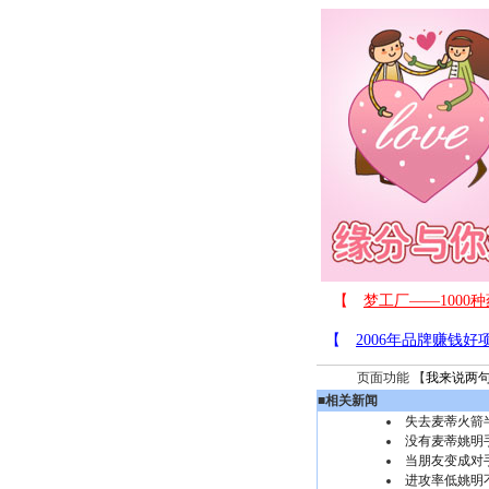
页面功能 【
我来说两
■
相关新闻
失去麦蒂火箭
没有麦蒂姚明
当朋友变成对
进攻率低姚明