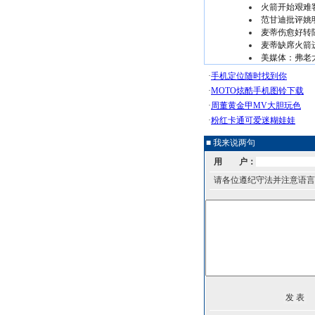
火箭开始艰难
范甘迪批评姚
麦蒂伤愈好转
麦蒂缺席火箭
美媒体：弗老
■ 我来说两句
用 户：
请各位遵纪守法并注意语言