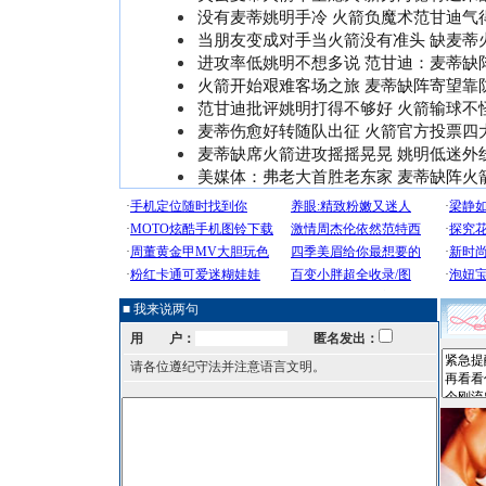
没有麦蒂姚明手冷 火箭负魔术范甘迪气
当朋友变成对手当火箭没有准头 缺麦蒂
进攻率低姚明不想多说 范甘迪：麦蒂缺
火箭开始艰难客场之旅 麦蒂缺阵寄望靠
范甘迪批评姚明打得不够好 火箭输球不
麦蒂伤愈好转随队出征 火箭官方投票四
麦蒂缺席火箭进攻摇摇晃晃 姚明低迷外
美媒体：弗老大首胜老东家 麦蒂缺阵火
■ 我来说两句
用 户：
匿名发出：
请各位遵纪守法并注意语言文明。