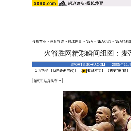
搜狐首页
>
体育频道
>
篮球世界
>
NBA
>
NBA动态
>
NBA精彩瞬
火箭胜网精彩瞬间组图：麦
SPORTS.SOHU.COM 2005年11
页面功能 【
我来说两句(
0
)
】 【
收藏本文
】 【
我要“揪”错
】