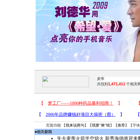
共找到
1,471,411
个相关网
页面功能 【
我来说两句
】【
我要“揪”错
】【
推荐
】【字体
■
相关新闻
失去麦蒂火箭半空熄火 新秀海德将迎来