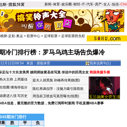
新闻
-
体育
-
娱乐圈
-
财经
-
IT
-
汽车
-
房产
-
女人
-
短信
-
Chi
-棋牌-足彩-奥运
>
彩票中心
>
足球彩票
>
足球彩票胜负彩
45期冷门排行榜：罗马乌鸡主场告负爆冷
12月12日08:54 来源：搜狐体育
我来说两句(
1
)
际足坛十大长发美男
姚明师妹黄圣依写真
传说中的田亮女友
韩国美腿车模
热火主帅
上周最佳
提夫人就黑脸 孙楠再传离婚(图)
柱怪圈
继海得低分
陈红再讽倪萍：没魅力吸引陈凯歌
锦赛进八强 写历史
周迅前卫喷血写真照曝光(组图)
NBA信息，最完整的官方数据，免费订阅即时新闻
手机直播NBA赛事
045期冷门排行
赛果
胜
平
负