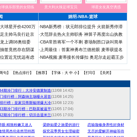
台球俱乐部里的女陪练
意大利火辣足球宝贝
球星女友真空诱惑
闻
姚明-NBA-篮球
大球星开价4200万
·
NBA新秀榜：状元郎排位提升 火箭新秀停滞
女足主帅马良行赴京
·
大范辞去热火主帅职务 神算子再度出山执教
龙上调08奥组委
·
CBA常胜将军一个不剩 赛场制胜口诀叫简单
杯抽签竟然存在阴谋
·
上周最佳：答案神勇布兰德抢眼 麦蒂获提名
力位置近无忧远有虑
·
NBA视频:麦蒂接长传爆扣 奥尼尔走起霸王步
两句
】 【
热点排行
】 【
推荐
】 【字体：
大
中
小
】 【
打印
】 【
关闭
】
044期冷门排行：大冷安德莱制造
(12/08 14:42)
期冷门排行榜：阿森纳主场哑火居首
(12/08 14:25)
冷门排行榜：皇家贝蒂斯输球爆大冷
(12/08 12:23)
043期冷门排行榜：巴勒莫被逼平
(12/05 17:04)
042期冷门排行榜：切沃击退米兰
(12/05 17:03)