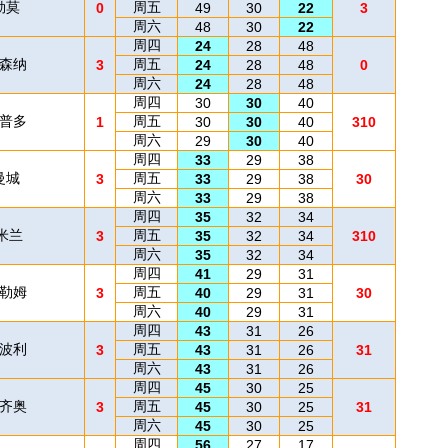
勒莫
周五
0
49
30
22
3
周六
48
30
22
周四
24
28
48
阿森纳
周五
3
24
28
48
0
周六
24
28
48
周四
30
30
40
桑普多
周五
1
30
30
40
310
周六
29
30
40
周四
33
29
38
曼城
周五
3
33
29
38
30
周六
33
29
38
周四
35
32
34
C米兰
周五
3
35
32
34
310
周六
35
32
34
周四
41
29
31
富勒姆
周五
3
40
29
31
30
周六
40
29
31
周四
43
31
26
恩波利
周五
3
43
31
26
31
周六
43
31
26
周四
45
30
25
拉齐奥
周五
3
45
30
25
31
周六
45
30
25
周四
56
27
17