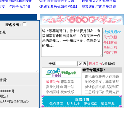
匿名发出：
搜狐灵通>>
文明。
天气预报
每日财运
星座运势
泡妞宝典
手机
包月自写
5分钱/条
精品专题推荐：
谁说赚钱难告诉你秘诀
最新制作
想唱就唱
测IQ交朋友，非常速配
夏天的味道
哪一站
就让你笑火暴搞笑到底
00008号
幸福回味
祝你快乐
三思后行不如黄历先行
规定》
短信订阅
护互联网安全的规定》
焦点新闻
魅力贴士
伊甸指南
魔鬼辞典