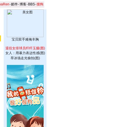
naRen
-
邮件
-
博客
-
BBS
-
搜狗
宝贝双手难掩丰胸
退役女排球员纤纤玉腿(图)
女人：用暴力表达性感(图)
旱冰场走光偷拍(图)