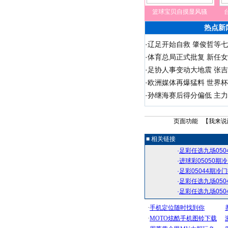
篮球宝贝自摸显风骚
热点新
·
辽足开始自救 肇俊哲等七
·
体育总局正式批复 新任
·
足协人事变动大地震 张吉
·
欧洲媒体再爆猛料 世界
·
孙继海赛后得分偏低 主
页面功能 【
我来说
■ 相关链接
·
足彩任选九场05
·
进球彩05050
·
足彩05044期
·
足彩任选九场05
·
足彩任选九场05