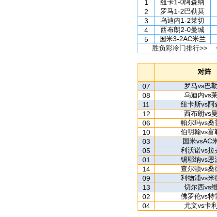
纽卡1-0阿森纳
1
罗马1-2巴勒莫
2
乌迪内1-2莱切
3
西布朗2-0曼城
4
国米3-2AC米兰
5
胜负彩冷门排行>>
对阵
罗马vs巴
07
乌迪内vs
08
纽卡斯vs阿
11
西布朗vs
12
帕尔玛vs桑
06
伯明翰vs富
10
国米vsAC
03
利沃诺vs拉
05
锡耶纳vs恩
01
查尔顿vs桑
14
利物浦vs米
09
切尔西vs
13
佛罗伦vs特
02
尤文vs卡
04