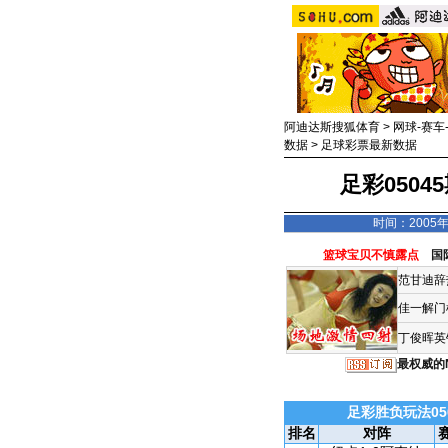
阿迪达斯搜狐体育
>
网球-赛车
数据
>
足球彩票最新数据
足彩050
时间：2005年
篮球宝贝不慎露点
国
范甘迪辞
佳一解门
丁俊晖英
最权威的
足彩胜负玩法05
排名
对阵