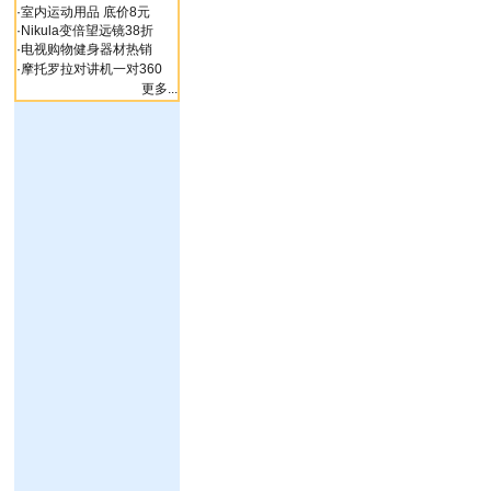
·
室内运动用品 底价8元
·
Nikula变倍望远镜38折
·
电视购物健身器材热销
·
摩托罗拉对讲机一对360
更多...