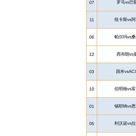
罗马vs巴
07
纽卡斯vs
11
帕尔玛vs
06
西布朗vs
12
国米vsA
03
伯明翰vs
10
锡耶纳vs
01
利沃诺vs
05