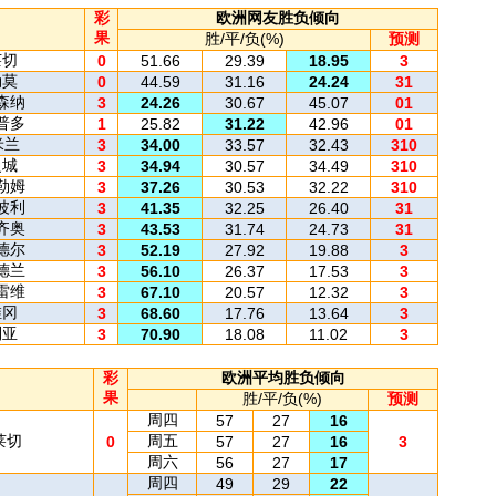
彩
欧洲网友胜负倾向
果
胜/平/负(%)
预测
莱切
0
51.66
29.39
18.95
3
勒莫
0
44.59
31.16
24.24
31
森纳
3
24.26
30.67
45.07
01
普多
1
25.82
31.22
42.96
01
米兰
3
34.00
33.57
32.43
310
曼城
3
34.94
30.57
34.49
310
勒姆
3
37.26
30.53
32.22
310
波利
3
41.35
32.25
26.40
31
齐奥
3
43.53
31.74
24.73
31
德尔
3
52.19
27.92
19.88
3
德兰
3
56.10
26.37
17.53
3
雷维
3
67.10
20.57
12.32
3
维冈
3
68.60
17.76
13.64
3
利亚
3
70.90
18.08
11.02
3
彩
欧洲平均胜负倾向
果
胜/平/负(%)
预测
周四
57
27
16
莱切
周五
0
57
27
16
3
周六
56
27
17
周四
49
29
22