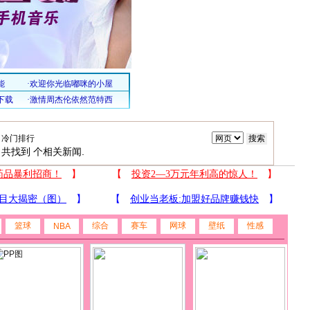
共找到
个相关新闻.
篮球
综合
赛车
网球
壁纸
性感
NBA