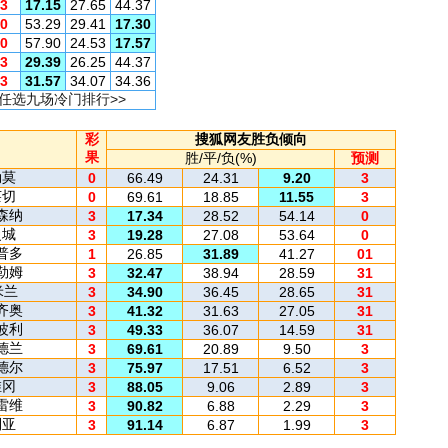
3
17.15
27.65
44.37
0
53.29
29.41
17.30
0
57.90
24.53
17.57
3
29.39
26.25
44.37
3
31.57
34.07
34.36
任选九场冷门排行>>
彩
搜狐网友胜负倾向
果
胜/平/负(%)
预测
勒莫
0
66.49
24.31
9.20
3
莱切
0
69.61
18.85
11.55
3
森纳
3
17.34
28.52
54.14
0
曼城
3
19.28
27.08
53.64
0
普多
1
26.85
31.89
41.27
01
勒姆
3
32.47
38.94
28.59
31
米兰
3
34.90
36.45
28.65
31
齐奥
3
41.32
31.63
27.05
31
波利
3
49.33
36.07
14.59
31
德兰
3
69.61
20.89
9.50
3
德尔
3
75.97
17.51
6.52
3
维冈
3
88.05
9.06
2.89
3
雷维
3
90.82
6.88
2.29
3
利亚
3
91.14
6.87
1.99
3