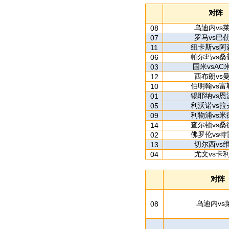
对阵
乌迪内vs
08
罗马vs巴
07
纽卡斯vs阿
11
帕尔玛vs桑
06
国米vsAC
03
西布朗vs
12
伯明翰vs富
10
锡耶纳vs恩
01
利沃诺vs拉
05
利物浦vs米
09
查尔顿vs桑
14
佛罗伦vs特
02
切尔西vs
13
尤文vs卡
04
对阵
乌迪内vs
08