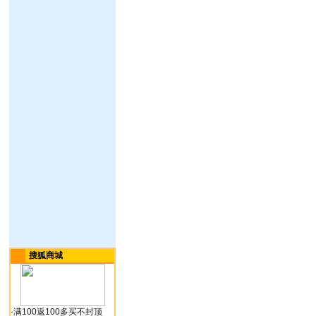
搜狐商城
·
满100返100多买不封顶