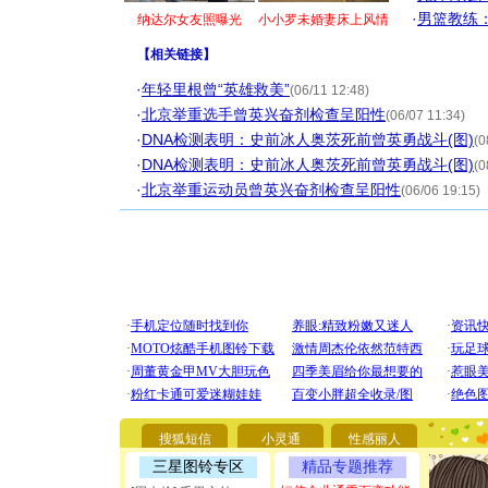
·
男篮教练
纳达尔女友照曝光
小小罗未婚妻床上风情
【
相关链接
】
·
年轻里根曾“英雄救美”
(06/11 12:48)
·
北京举重选手曾英兴奋剂检查呈阳性
(06/07 11:34)
·
DNA检测表明：史前冰人奥茨死前曾英勇战斗(图)
(0
·
DNA检测表明：史前冰人奥茨死前曾英勇战斗(图)
(0
·
北京举重运动员曾英兴奋剂检查呈阳性
(06/06 19:15)
[圣诞节]
你太多，
要平安！
搜狐短信
小灵通
性感丽人
[圣诞节]
三星图铃专区
精品专题推荐
能正大光明