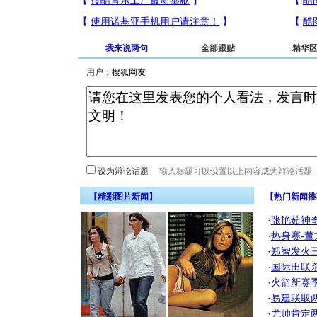
我来说两句
全部跟贴
精华
用户：
设为辩论话题
【精彩图片新闻】
【热门新闻推
·
张艳茹神
·
热身赛-董
·
郑智发火三
·
国际田联
·
火箭新赛
·
易建联取
·
尤帅肯定