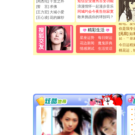
短信企业通秀百变功能
[周杰伦] 千里之外
都要快乐噢
浪漫情怀一起漫步音乐
[圣诞节]
[誓 言] 求佛
同城约会今夜告别寂寞
如意,快乐
[王力宏] 大城小爱
[元旦]
看
敢来挑战你的球技吗？
[王心凌] 花的嫁纱
断电。爱
你是我专
精彩生活
[元旦]
如
起；二是
星座运势
每日财运
离。水晶
花边新闻
魔鬼辞典
今日运程
[元旦]
当
情感测试
生活笑话
桃花运，
泣，这痛
卖了。水
[春节]
风
颜！冬去
道一声平
[春节]
传
片叶子是
送你一棵
[圣诞节]
你太多，
要平安！
[圣诞节]
能正大光明
都要快乐噢
[圣诞节]
如意,快乐
[元旦]
看