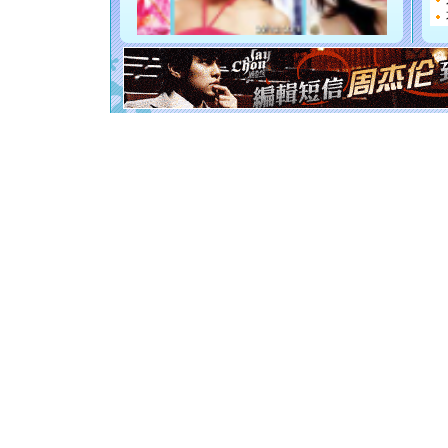
断电。爱
你是我专
[元旦]
如
起；二是
离。水晶
[元旦]
当
泣，这痛
卖了。水
[春节]
风
颜！冬去
道一声平
[春节]
传
片叶子是
送你一棵