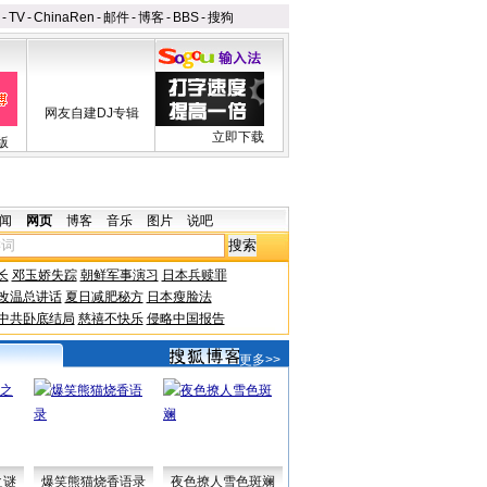
-
TV
-
ChinaRen
-
邮件
-
博客
-
BBS
-
搜狗
网友自建DJ专辑
立即下载
版
闻
网页
博客
音乐
图片
说吧
长
邓玉娇失踪
朝鲜军事演习
日本兵赎罪
改温总讲话
夏日减肥秘方
日本瘦脸法