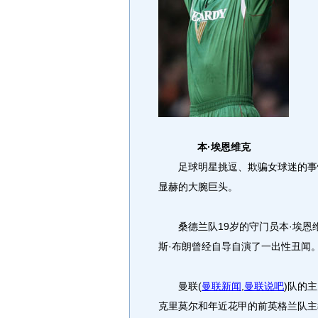
本·埃恩维克
足球明星挑逗、欺骗女球迷的事情
显赫的大腕巨头。
桑德兰队19岁的守门员本·埃恩维
斯·布朗曾经自导自演了一出性丑闻
曼联
(
曼联新闻
,
曼联说吧
)
队的主
克里莫尔和年近花甲的前英格兰队主