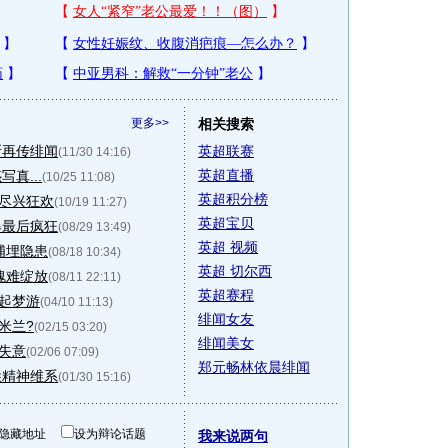
更多>>
相关搜索
斯再传绯闻
英超联赛
(11/30 14:16)
英超直播
真...
(10/25 11:08)
英超积分榜
相尽兴狂欢
(10/19 11:27)
英超宝贝
爆最后疯狂
(08/29 13:49)
英超 视频
浦埋隐患
(08/18 10:34)
英超 切尔西
瑰难绽放
(08/11 22:11)
英超赛程
一起梦游
(04/10 11:13)
绯闻女友
米兰?
(02/15 03:20)
绯闻美女
皆失意
(02/06 07:09)
郑元畅林依晨绯闻
姓精神维系
(01/30 15:16)
隐藏地址
设为辩论话题
我来说两句