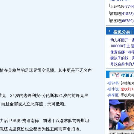
相 关 说 吧
英超
|
绯闻
说 吧 排 行
上证指数
(7744
苏醒吧
(41523)
贴图吧
(68789)
在英格兰的足球界司空见惯。其中更是不乏名声
搜狐分类 |
克、24岁的边锋利安·劳伦斯和21岁的前锋克里
。而且全都被人立此存照，无可抵赖。
力后卫里奥·费迪南德、前诺丁汉森林队前锋斯坦·
教练埃里克松也全都因为性丑闻而声名扫地。
·
听评书
|
郭德纲