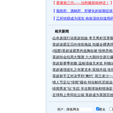
相关新闻
·
出色表现打动英超劲旅 李天秀朴茨茅
·
英超波霸宝贝向传统挑战 拍摄全裸诱惑写
·
(组图)英超波霸黑色低胸短裙 惊艳亮
·
英超转会结局大预测 六大期待交易引
·
英超新赛季前瞻:温格强做无米炊 利物
·
英超诸强巡礼之布莱克本:双线作战 玫
·
英超射手王对决亨利“爽约” 荷兰老少
·
情人节足坛“绯闻”骚动 特拉帕托尼就业
·
绯闻男友“玩”失踪 辛吉斯球场和情场
·
足球和上帝同在云端 英超成为英国百
用户：
匿名