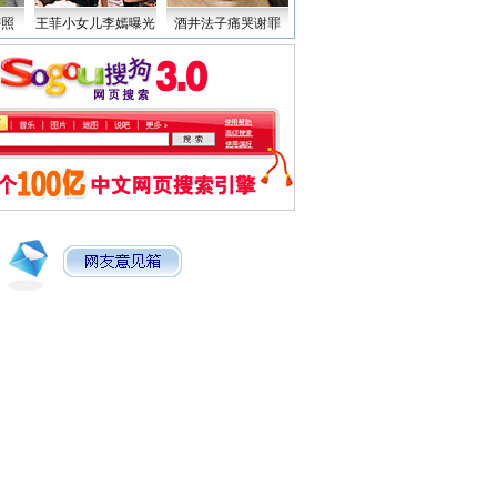
：加入我们吧！
·
点击进入搜狐娱乐影视库
howGirl
·
游戏史上最般配的十对情侣
2》送票！
·
张元首透露戒毒生活
湘胎教
·
令人惊叹太空步下楼方式
密照
王菲小女儿李嫣曝光
酒井法子痛哭谢罪