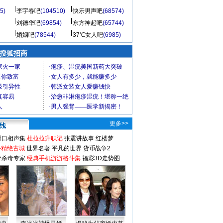
说 吧
更多>>
5)
李宇春吧
(104510)
快乐男声吧
(68574)
刘德华吧
(69854)
东方神起吧
(65744)
婚姻吧
(78544)
37℃女人吧
(6985)
 搜狐招商
更多>>
对口相声集
杜拉拉升职记
张震讲故事
红楼梦