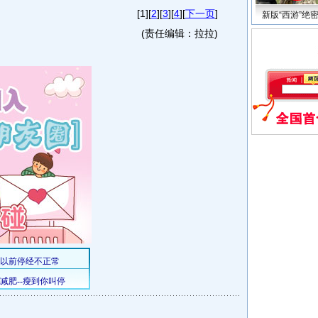
·
搜狐娱乐招聘
[1][
2
][
3
][
4
][
下一页
]
·
台北电玩展靓丽S
(责任编辑：拉拉)
·
《变形金刚
·
王岳伦爆李
新版“西游”绝