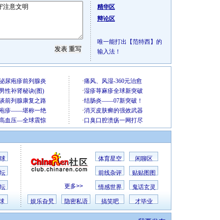
精华区
辩论区
唯一能打出【范特西】的
输入法！
球
体育星空
闲聊区
坛
前线杂评
贴贴图图
更多>>
坛
情感世界
鬼话玄灵
球
娱乐旮旯
隐密私语
搞笑吧
才毕业