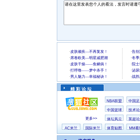
精 彩 论 坛
NBA联盟
中国足
中国篮球
技术论
更多>>
体坛风云
英超论
AC米兰
国际米兰
体育贴图
MM看