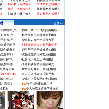
-精绝古城
世界名著
平凡的世界
货币战争2
毒杀毒专家
经典手机游游格斗集
福彩3D走势图
情史
李冰冰被爆已婚
揭秘生父离婚内幕
孕
·
揭刘晓庆离婚内幕
·
李幼斌新恋情曝光
婚
·
周迅王艳婆媳相见
·
陆毅爱女照首曝光
折
·
刘嘉玲自曝正造人
·
陈好新男友被曝光
 后
更多>>
喂猕猴桃(图)
·
独家：章子怡带妈妈看电影
好身材(图)
·
佟大为马伊琍再度牵手(图)
秀性感(图)
·
倪萍赵忠祥十年后再携手
服装皆为租赁
·
刘涛富豪老公为家产求生子
颜乘地铁被拍
·
舒淇醉酒瞬间惨被抓拍(图)
做活体解剖
·
实拍漂亮的地摊西施(组图)
的暴烈脾气
·
世界九大罪恶之城(组图)
遇灵异事件
·
李孝利新欢私密视频曝光
成命案导火索
·
孟庭苇可爱儿子最新照(图)