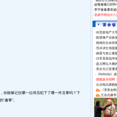
·
听小说
|
鬼吹灯1
·
共享区
|
手机病
揭田壮壮徐帆
·
赵薇被爆已经怀
·
李宇春爆遭母逼
·
圣诞节明信片八
茶 余 饭
·
何炅获地产大亨
·
陈慧琳产后恢复
·
殷桃街头休闲装
·
范冰冰红地毯
你能够记住哪一位球员犯下了哪一件丑事吗？下
·
姚晨与老公素
·
日军竟拿战俘
“趣事”。
·
盘点网坛大腕
·
美女办公室遭
·
《Nobody》