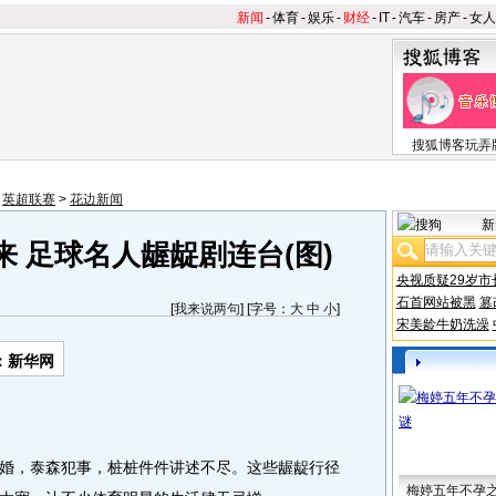
新闻
-
体育
-
娱乐
-
财经
-
IT
-
汽车
-
房产
-
女人
搜狐博客玩弄
>
英超联赛
>
花边新闻
来 足球名人龌龊剧连台(图)
[
我来说两句
] [字号：
大
中
小
]
：新华网
新
央视质疑29岁市
，泰森犯事，桩桩件件讲述不尽。这些龌龊行径
石首网站被黑
篡