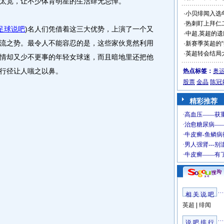
宋美龄牛奶洗澡
太宽，让不少体育明星的生活肆无忌惮。
足球说吧
)
名人们凭借着这三大优势，上演了一个又
流之势。最令人不能容忍的是，这些家伙竟然利用
情却又少不更事的年轻女球迷，而且暗地里还把他
行径让人嗤之以鼻。
梅婷五年不孕
·
小贝绯闻入选年
·
热刺盯上拜仁二
·
中超,英超的遗
·
新赛季英超的“
·
英超转会结局大
热点标签：
奥
股票
金晶
陈冠
精彩推荐