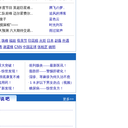
中共卧底结局
慈禧不快乐
侵略中国报告
更多>>
之谜
爆笑熊猫烧香语录
夜色撩人雪色斑斓
度节目 英超巨星难...
腾飞の梦..
队前锋 迈尔霍费尔...
追风的博客
腹子
蓝色云
搅屎棍”——
时光列车
预测 六大期待交易...
雨过留声
运
珠峰
福娃
母亲节
印花税
火炬
日本
赵薇
外遇
希
谢霆锋
CNN
中国足球
张柏芝
姚明