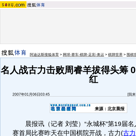
阿迪达斯搜狐体育
>
网球-赛车-棋牌-足彩-奥运
>
棋牌世界
>
围棋
名人战古力击败周睿羊拔得头筹 0
红
2007年01月06日03:45
[
我来
来源：北京晨报
晨报讯（记者 刘莹）“永城杯”第19届名
赛首局比赛昨天在中国棋院开战，古力
(
古力