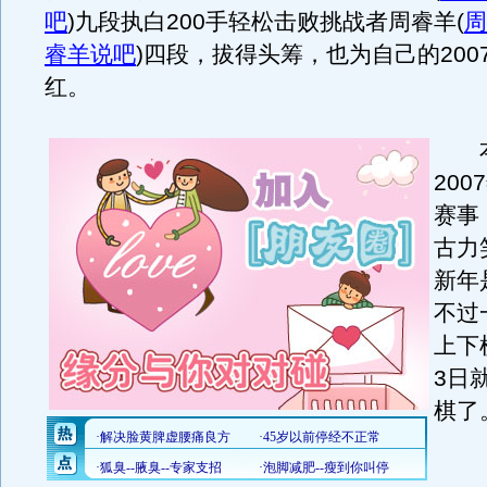
吧
)
九段执白200手轻松击败挑战者周睿羊
(
周
睿羊说吧
)
四段，拔得头筹，也为自己的200
红。
本
20
赛事
古力
新年
不过
上下
3日
棋了