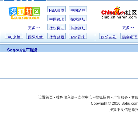
NBA联盟
中国足球
中国篮球
技术论坛
更多>>
更多>>
体坛风云
英超论坛
AC米兰
国际米兰
体育贴图
MM看球
娱乐旮旯
隐密私语
Sogou推广服务
设置首页
-
搜狗输入法
-
支付中心
-
搜狐招聘
-
广告服务
-
客
Copyright
©
2016 Sohu.com 
搜狐不良信息举