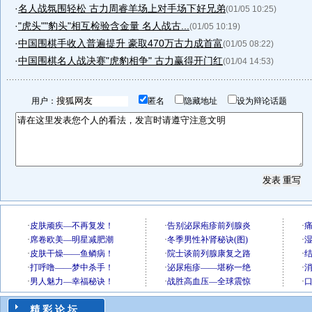
·
名人战氛围轻松 古力周睿羊场上对手场下好兄弟
(01/05 10:25)
·
"虎头""豹头"相互检验含金量 名人战古...
(01/05 10:19)
·
中国围棋手收入普遍提升 豪取470万古力成首富
(01/05 08:22)
·
中国围棋名人战决赛"虎豹相争" 古力赢得开门红
(01/04 14:53)
用户：
匿名
隐藏地址
设为辩论话题
精 彩 论 坛