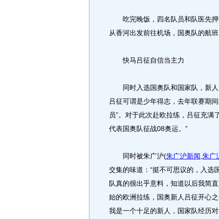
吃完晚饭，四名队员和队医先押送
从香河出发前往机场，国奥队的航班
快马吕征自信当主力
同时入选国奥队和国家队，新人吕
吕征可谓是少年得志，去年联赛期间
员”。对于此次赴欧拉练，吕征充满
代表国奥队征战08奥运。”
同时被朱广沪
(
朱广沪新闻
,
朱广
交集的味道：“挺不可思议的，入选
队真的很出乎意料，知道以后我简直
始的欧洲拉练，国奥新人吕征开心之
我是一个十足的新人，国家队经历对