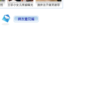
密照
王菲小女儿李嫣曝光
酒井法子痛哭谢罪