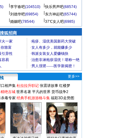
5)
李宇春吧
(104510)
快乐男声吧
(68574)
刘德华吧
(69854)
东方神起吧
(65744)
婚姻吧
(78544)
37℃女人吧
(6985)
 搜狐招商
更多>>
对口相声集
杜拉拉升职记
张震讲故事
红楼梦
-精绝古城
世界名著
平凡的世界
货币战争2
毒杀毒专家
经典手机游游格斗集
福彩3D走势图