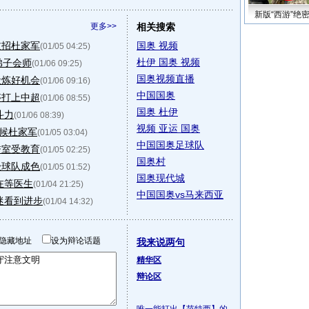
新版“西游”绝
更多>>
相关搜索
过招杜家军
国奥 视频
(01/05 04:25)
杜伊 国奥 视频
弟子会师
(01/06 09:25)
国奥视频直播
锻炼好机会
(01/06 09:16)
中国国奥
够打上中超
(01/06 08:55)
国奥 杜伊
斗力
(01/06 08:39)
视频 亚运 国奥
等候杜家军
(01/05 03:04)
中国国奥足球队
誉室受教育
(01/05 02:25)
国奥村
验球队成色
(01/05 01:52)
国奥现代城
在等医生
(01/04 21:25)
中国国奥vs马来西亚
迷看到进步
(01/04 14:32)
隐藏地址
设为辩论话题
我来说两句
精华区
辩论区