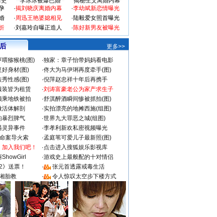
情史
李冰冰被爆已婚
揭秘生父离婚内幕
孕
·
揭刘晓庆离婚内幕
·
李幼斌新恋情曝光
婚
·
周迅王艳婆媳相见
·
陆毅爱女照首曝光
折
·
刘嘉玲自曝正造人
·
陈好新男友被曝光
 后
更多>>
喂猕猴桃(图)
·
独家：章子怡带妈妈看电影
好身材(图)
·
佟大为马伊琍再度牵手(图)
秀性感(图)
·
倪萍赵忠祥十年后再携手
服装皆为租赁
·
刘涛富豪老公为家产求生子
颜乘地铁被拍
·
舒淇醉酒瞬间惨被抓拍(图)
做活体解剖
·
实拍漂亮的地摊西施(组图)
的暴烈脾气
·
世界九大罪恶之城(组图)
遇灵异事件
·
李孝利新欢私密视频曝光
成命案导火索
·
孟庭苇可爱儿子最新照(图)
：加入我们吧！
·
点击进入搜狐娱乐影视库
howGirl
·
游戏史上最般配的十对情侣
2》送票！
·
张元首透露戒毒生活
湘胎教
·
令人惊叹太空步下楼方式