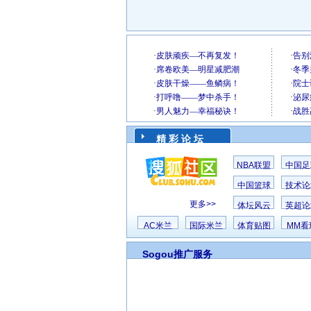
精 彩 论 坛
NBA联盟
中国足
中国篮球
技术论
更多>>
体坛风云
英超论
AC米兰
国际米兰
体育贴图
MM看
Sogou推广服务