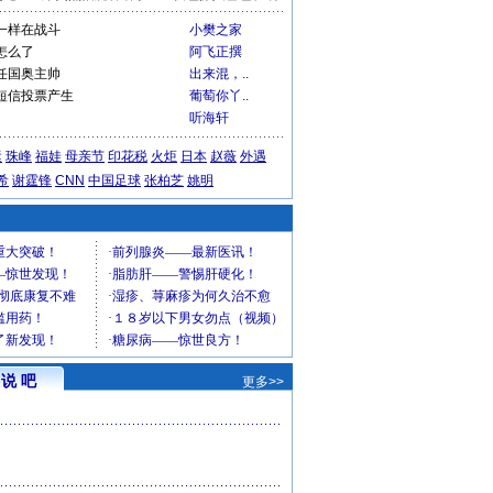
一样在战斗
小樊之家
怎么了
阿飞正撰
任国奥主帅
出来混，..
短信投票产生
葡萄你丫..
听海轩
运
珠峰
福娃
母亲节
印花税
火炬
日本
赵薇
外遇
希
谢霆锋
CNN
中国足球
张柏芝
姚明
说 吧
更多>>