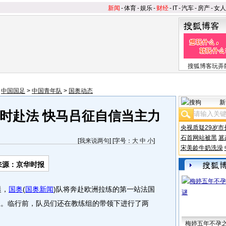
新闻
-
体育
-
娱乐
-
财经
-
IT
-
汽车
-
房产
-
女人
搜狐博客玩弄
>
中国国足
>
中国青年队
>
国奥动态
新
时赴法 快马吕征自信当主力
央视质疑29岁市
石首网站被黑
篡
[
我来说两句
] [字号：
大
中
小
]
宋美龄牛奶洗澡
来源：京华时报
晨，
国奥
(
国奥新闻
)
队将奔赴欧洲拉练的第一站法国
练。临行前，队员们还在教练组的带领下进行了两
梅婷五年不孕