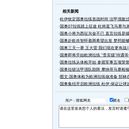
相关新闻
·
杜伊钦定国奥拉练首战时间 法甲强敌
·
国奥07拉练踏上征途 杜帅直飞马赛与
·
国奥小将为西征兴奋不已 直言拉练是
·
国奥赴欧肖智怀着两希望出发 梦想能
·
国奥三天一赛 王大雷:我们现在更有战
·
国奥即将开始欧洲拉练 "贵宾级"待遇
·
国奥拉练从体检开始 参观军事五项荣
·
国奥拉链法甲强队助阵 摩纳哥马赛检
·
图文:国奥体检为欧洲拉练做准备 郜林
·
国奥集结开启欧洲拉练 杜伊:保证让球
用户：
匿名