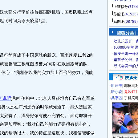
上证指数
(7744
大部分行李前往首都国际机场，国奥队晚上9点
苏醒吧
(41523)
起飞时间为今天凌晨1点。
贴图吧
(68789)
搜狐分类 |
征简直成了中国足球的新宠。百米速度11秒2的
就被鲁能主教练图拔誉为“可以在欧洲踢球的队
了信心：“我相信以我的实力加上百倍的努力，我能
·
听评书
|
郭德纲
·
听小说
|
鬼吹灯1
沪说吧
)
和杜伊相中，北京人吕征坦言自己有点百感
·
共享区
|
手机病
国奥队是在广州选秀的时候就知道了，能入选国家
太兴奋了，浑身好像有使不完的劲。”面对即将开
余更加理智：“我对自己的能力还是很有信心的，
我的帮助很大，我的特点是速度快，我相信能够做