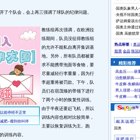
·
国奥队象男人
了个队会，会上再三强调了球队的纪律问题。
·
央视不转国奥
·
萨达姆最该出
·
国奥主帅通过
教练组再次强调，在欧洲拉
·
国奥 虽败犹荣
练期间，队员没征得教练组
热点标签：
奥
的允许不能私自离开集训基
股票
金晶
陈冠
地。另外，所有队员都被要
精彩推荐
求不能携带泡面等食物，要
尽量减轻行李重量，因为行
李超重将被罚款。下午，队
员们在宿茂臻的带领下进行
了两个小时的恢复性训练。
由于半夜还要赶飞机，所以
训练内容也相对比较简单，
相 关 说 吧
主要以恢复训练为主。跑
国奥
的训练内容。
说 吧 排 行