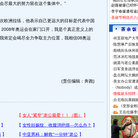
揭田壮壮徐帆
会尽最大的努力留在这个集体中。”
·
赵薇被爆已经怀
·
李宇春爆遭母逼
·
圣诞节明信片八
欧洲拉练，他表示自己更远大的目标是代表中国
2008年奥运会在家门口开，我是个真正意义上的
茶 余 饭
我肯定会竭尽全力争取主力位置，我相信08奥运
·
何炅获地产大亨
·
陈慧琳产后恢复
·
殷桃街头休闲装
·
范冰冰红地毯
·
姚晨与老公素
·
日军竟拿战俘
·
盘点网坛大腕
(责任编辑：奔跑)
·
美女办公室遭
·
《Nobody》
·
搜狐娱乐招聘
·
台北电玩展靓丽S
·
《变形金刚
·
王岳伦爆李