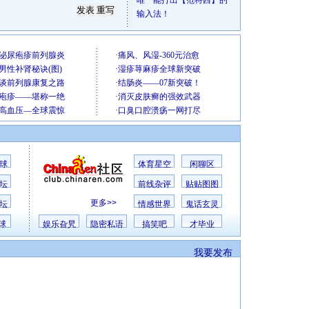
唯一能打出【范特西】的
输入法！
球
体育星空
闲聊区
坛
前线杂评
贴贴图图
更多>>
坛
情感世界
鬼话玄灵
球
娱乐旮旯
隐密私语
搞笑吧
才毕业
我要发布