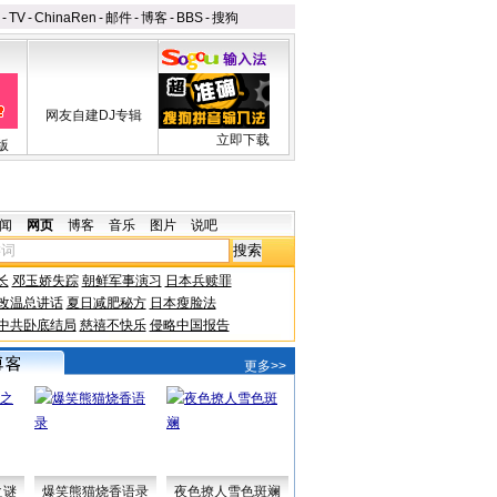
-
TV
-
ChinaRen
-
邮件
-
博客
-
BBS
-
搜狗
网友自建DJ专辑
立即下载
版
闻
网页
博客
音乐
图片
说吧
长
邓玉娇失踪
朝鲜军事演习
日本兵赎罪
改温总讲话
夏日减肥秘方
日本瘦脸法
中共卧底结局
慈禧不快乐
侵略中国报告
更多>>
之谜
爆笑熊猫烧香语录
夜色撩人雪色斑斓