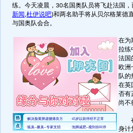
练。今天凌晨，30名国奥队员将飞赴法国，
新闻
,
杜伊说吧
)
和两名助手将从贝尔格莱德
与国奥队会合。
在为
拉练
法国
欧洲
队的
在英
否有
尚不
在
身计