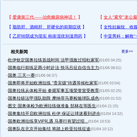
相关新闻
更多>>
·
杜伊钦定国奥拉练首战时间 法甲强敌过招杜家军
(01/05 04:25)
·
国奥临行前练足两小时赴法 快马吕征自信当主力
(01/06 08:01)
·
国奥:三天一赛
(01/06 06:37)
·
国奥即将开始欧洲拉练 "贵宾级"待遇等候杜家军
(01/05 03:04)
·
国奥拉练从体检开始 参观军事五项荣誉室受教育
(01/05 02:25)
·
国奥拉链法甲强队助阵 摩纳哥马赛检验球队成色
(01/05 01:52)
·
图文:国奥体检为欧洲拉练做准备 郜林在等医生
(01/04 21:25)
·
国奥集结开启欧洲拉练 杜伊:保证让球迷看到进步
(01/04 14:32)
·
国奥欧洲拉练享VIP礼遇 马赛行有望过招...
(01/04 10:53)
·
国奥队在北京开始集结 将踏上欧亚拉练征途
(01/04 10:12)