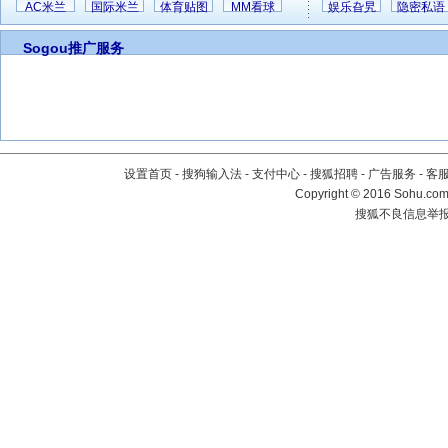
AC米兰
国际米兰
体育贴图
MM看球
娱乐旮旯
隐密私语
Sogou推广服务
设置首页
-
搜狗输入法
-
支付中心
-
搜狐招聘
-
广告服务
-
客
Copyright
©
2016 Sohu.com 
搜狐不良信息举