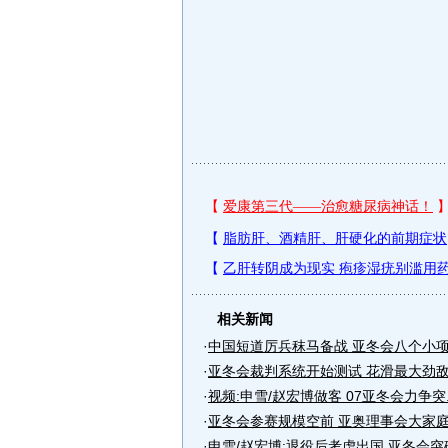
相关新闻
·
中国短道厉兵秣马备战 亚冬会八个小
·
亚冬会裁判系统开始测试 花滑最大劲
·
视频:申雪/赵宏博做客 07亚冬会力争突..
·
亚冬会参赛规模空前 亚奥理事会大家
·
申雪/赵宏博:退役后考虑出国 亚冬会突破.