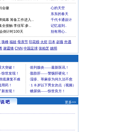
与会徽
心的天空
东东的春天
揭幕 筹备工作进入...
千代卡通设计
接触 李佳军:参...
记忆追到..
会倒计时100天
别有用心..
运
珠峰
福娃
母亲节
印花税
火炬
日本
赵薇
外遇
希
谢霆锋
CNN
中国足球
张柏芝
姚明
说 吧
更多>>