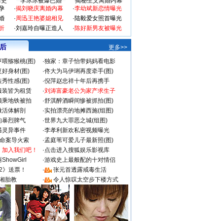
情史
李冰冰被爆已婚
揭秘生父离婚内幕
孕
·
揭刘晓庆离婚内幕
·
李幼斌新恋情曝光
婚
·
周迅王艳婆媳相见
·
陆毅爱女照首曝光
折
·
刘嘉玲自曝正造人
·
陈好新男友被曝光
 后
更多>>
喂猕猴桃(图)
·
独家：章子怡带妈妈看电影
好身材(图)
·
佟大为马伊琍再度牵手(图)
秀性感(图)
·
倪萍赵忠祥十年后再携手
服装皆为租赁
·
刘涛富豪老公为家产求生子
颜乘地铁被拍
·
舒淇醉酒瞬间惨被抓拍(图)
做活体解剖
·
实拍漂亮的地摊西施(组图)
的暴烈脾气
·
世界九大罪恶之城(组图)
遇灵异事件
·
李孝利新欢私密视频曝光
成命案导火索
·
孟庭苇可爱儿子最新照(图)
：加入我们吧！
·
点击进入搜狐娱乐影视库
howGirl
·
游戏史上最般配的十对情侣
2》送票！
·
张元首透露戒毒生活
湘胎教
·
令人惊叹太空步下楼方式