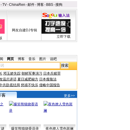
-
TV
-
ChinaRen
-
邮件
-
博客
-
BBS
-
搜狗
网友自建DJ专辑
立即下载
版
闻
网页
博客
音乐
图片
说吧
长
邓玉娇失踪
朝鲜军事演习
日本兵赎罪
改温总讲话
夏日减肥秘方
日本瘦脸法
中共卧底结局
慈禧不快乐
侵略中国报告
更多>>
之谜
爆笑熊猫烧香语录
夜色撩人雪色斑斓