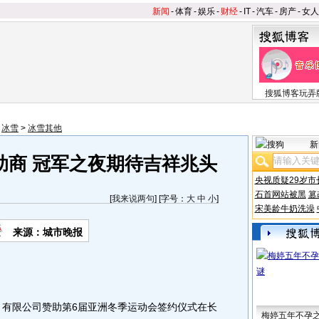
新闻
-
体育
-
娱乐
-
财经
-
IT
-
汽车
-
房产
-
女人
搜狐博客玩弄
>
冰雪
>
冰雪其他
新
助商 冠军之夜期待吉祥兆头
央视质疑29岁市
石首网站被黑
篡
[
我来说两句
] [字号：
大
中
小
]
宋美龄牛奶洗澡
来源：城市晚报
有限公司赞助第6届亚洲冬季运动会签约仪式在长
梅婷五年不孕