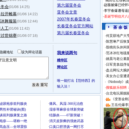
揭田壮壮徐帆
第六届亚冬会
·
赵薇被爆已经怀
亚冬会
(01/06 14:25)
·
李宇春爆遭母逼
亚冬会文章
将拉开帷幕
(01/06 14:22)
·
圣诞节明信片八
2007年长春亚冬会
制冰舞服装
(01/06 12:44)
长春亚冬会官方网站
茶 余 饭
用人工
(01/06 11:42)
第六届长春亚冬会
错过世锦赛
(01/06 07:18)
·
何炅获地产大亨
·
陈慧琳产后恢复
·
殷桃街头休闲装
隐藏地址
设为辩论话题
我来说两句
·
范冰冰红地毯
·
姚晨与老公素
精华区
·
日军竟拿战俘
辩论区
·
盘点网坛大腕
·
美女办公室遭
唯一能打出【范特西】的
·
《Nobody》
输入法！
·
搜狐娱乐招聘
·
台北电玩展靓丽S
·
《变形金刚
·
王岳伦爆李