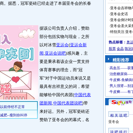
商。据悉，冠军瓷砖已经走进了本届亚冬会的长春
·
亚冬会吉祥物
·
亚冬会史话
·
亚冬会倒计时牌
·
亚冬会圣火采集全
据该公司负责人介绍，赞助
·
特别关注:亚冬
部分包括实物与现金，之所
热点标签：
奥
以对冰雪
亚运会
(
亚运会新
股票
金晶
陈冠
闻
,
亚运会说吧
)
感兴趣，主
精彩推荐
要是秉承着该企业一贯支持
体育赛事的理念，而“冠
军”对于中国运动员来说又是
最具有吉祥意义的词，希望
能够给中国代表团
(
中国代表
团新闻
,
中国代表团说吧
)
带
来好运。另外，冠军瓷砖还
相 关 说 吧
赞助了亚冬会的闭幕式，名
亚冬会
说 吧 排 行