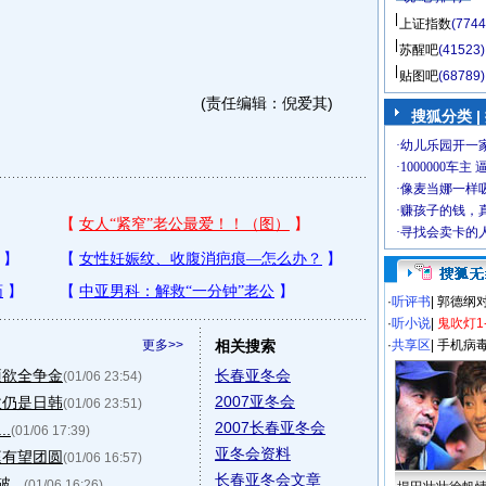
上证指数
(7744
苏醒吧
(41523)
贴图吧
(68789)
(责任编辑：倪爱其)
搜狐分类 |
·
听评书
|
郭德纲
·
听小说
|
鬼吹灯1
更多>>
相关搜索
·
共享区
|
手机病
项欲全争金
长春亚冬会
(01/06 23:54)
2007亚冬会
敌仍是日韩
(01/06 23:51)
2007长春亚冬会
.
(01/06 17:39)
亚冬会资料
庭有望团圆
(01/06 16:57)
长春亚冬会文章
..
(01/06 16:26)