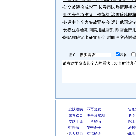
·
公交被装扮成彩车 长春市民热情迎接
·
亚冬会各项准备工作就绪 冰雪盛筵即
·
冬运中心全力备战亚冬会 远赴俄国定
·
长春亚冬会期间禁用融雪剂 除雪全部
·
韩晓鹏确定出征亚冬会 时间冲突遗憾
用户：
匿名