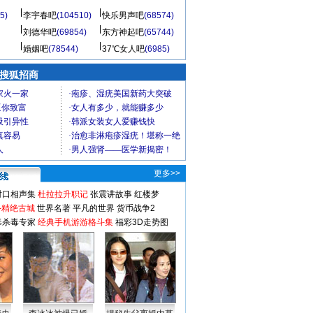
5)
李宇春吧
(104510)
快乐男声吧
(68574)
刘德华吧
(69854)
东方神起吧
(65744)
婚姻吧
(78544)
37℃女人吧
(6985)
 搜狐招商
更多>>
对口相声集
杜拉拉升职记
张震讲故事
红楼梦
-精绝古城
世界名著
平凡的世界
货币战争2
毒杀毒专家
经典手机游游格斗集
福彩3D走势图