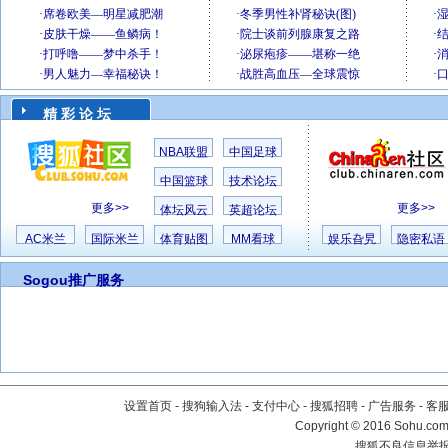
精 彩 论 坛
NBA联盟
中国足球
中国篮球
技术论坛
更多>>
更多>>
体坛风云
英超论坛
AC米兰
国际米兰
体育贴图
MM看球
娱乐旮旯
隐密私语
Sogou推广服务
设置首页
-
搜狗输入法
-
支付中心
-
搜狐招聘
-
广告服务
-
客
Copyright
©
2016 Sohu.com 
搜狐不良信息举