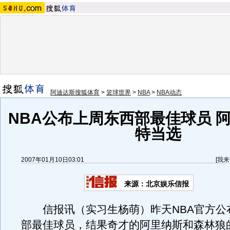
阿迪达斯搜狐体育
>
篮球世界
>
NBA
>
NBA动态
NBA公布上周东西部最佳球员 
特当选
2007年01月10日03:01
[
我来
来源：北京娱乐信报
信报讯（实习生杨萌）昨天NBA官方公
部最佳球员，结果奇才的阿里纳斯和森林狼