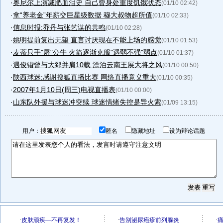
·
奥尼尔上演减肥血泪史 自己曾身处重度饥饿状态
(01/10 02:42)
·
拿“养老金”年薪交巨星级数据 穆大叔物超所值
(01/10 02:33)
·
信息时报:乔丹与张艺谋的共鸣
(01/10 02:28)
·
姚明提前复出无望 直言讨厌现在不能上场的感觉
(01/10 01:53)
·
麦蒂只手"屠"公牛 火箭逐渐克服"遇弱不强"弱点
(01/10 01:37)
·
遇俊锴曾与大郅并肩10载 漂泊云南王展大将之风
(01/10 00:50)
·
陕西球迷:感谢搜狐直播比赛 网络直播意义重大
(01/10 00:35)
·
2007年1月10日(周三)电视直播表
(01/10 00:00)
·
山东队外援与球迷冲突续 球迷情绪失控是导火索
(01/09 13:15)
用户：
匿名
隐藏地址
设为辩论话题