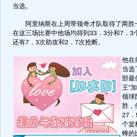
当选。
阿里纳斯在上周带领奇才队取得了两胜
在这三场比赛中他场均得到33．3分和7．3
还有7．3次助攻和2．7次抢断。
他在
当选
部最
王”
领球
胜，
27．
个篮
蜂的