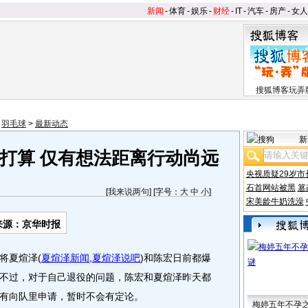
新闻
-
体育
-
娱乐
-
财经
-
IT
-
汽车
-
房产
-
女人
搜狐博客玩弄
>
羽毛球
>
最新动态
新
打算 仅有想法距离行动尚远
央视质疑29岁市
石首网站被黑
篡
[
我来说两句
] [字号：
大
中
小
]
宋美龄牛奶洗澡
来源：京华时报
将夏煊泽
(
夏煊泽新闻
,
夏煊泽说吧
)
和陈宏日前都爆
不过，对于自己退役的问题，陈宏和夏煊泽昨天都
有向队里申请，暂时不会有定论。
梅婷五年不孕