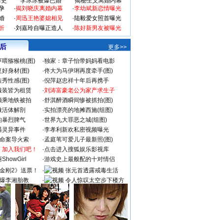
情史
李冰冰被爆已婚
揭秘生父离婚内幕
孕
·
揭刘晓庆离婚内幕
·
李幼斌新恋情曝光
婚
·
周迅王艳婆媳相见
·
陆毅爱女照首曝光
折
·
刘嘉玲自曝正造人
·
陈好新男友被曝光
 后
更多>>
喂猕猴桃(图)
·
独家：章子怡带妈妈看电影
好身材(图)
·
佟大为马伊琍再度牵手(图)
秀性感(图)
·
倪萍赵忠祥十年后再携手
服装皆为租赁
·
刘涛富豪老公为家产求生子
颜乘地铁被拍
·
舒淇醉酒瞬间惨被抓拍(图)
做活体解剖
·
实拍漂亮的地摊西施(组图)
的暴烈脾气
·
世界九大罪恶之城(组图)
遇灵异事件
·
李孝利新欢私密视频曝光
成命案导火索
·
孟庭苇可爱儿子最新照(图)
：加入我们吧！
·
点击进入搜狐娱乐影视库
howGirl
·
游戏史上最般配的十对情侣
金刚2》送票！
·
张元首透露戒毒生活
爆李湘胎教
·
令人惊叹太空步下楼方
式