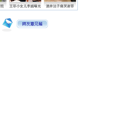
密照
王菲小女儿李嫣曝光
酒井法子痛哭谢罪