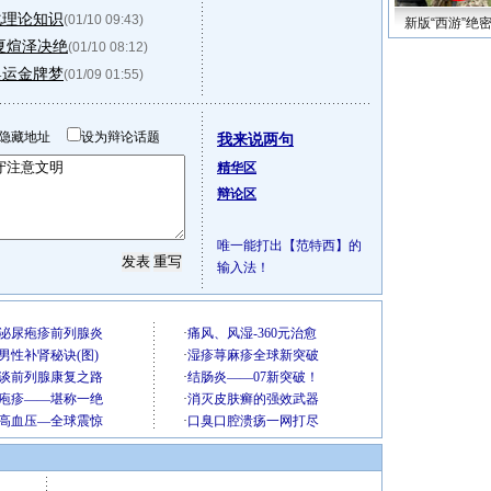
化理论知识
(01/10 09:43)
新版“西游”绝
夏煊泽决绝
(01/10 08:12)
奥运金牌梦
(01/09 01:55)
隐藏地址
设为辩论话题
我来说两句
精华区
辩论区
唯一能打出【范特西】的
输入法！