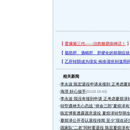
相关新闻
·
李永波:陈宏退役申请未接到 正考虑夏
·
海澄:好心放手
(01/10 10:43)
·
李永波:我没有接到申请 正考虑夏煊泽
·
转型遇挫无心恋战 “拼命三郎”夏煊泽
·
陈宏博客透露愿意退役 夏煊泽转型萌
·
夏煊泽公开否认退役传闻 至少“现在还
·
国家队“二老”同时要退役 陈宏夏煊泽