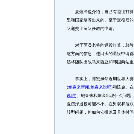
夏煊泽也介绍，自己有退役打算，
里和国家培养出来的。至于退役后的
队递交了留队任教的申请。
对于两员老将的退役打算，总教练
这方面的信息，连口头的退役申请都
还将随队出战马来西亚和韩国两站重
事实上，陈宏虽然近期世界大赛参
(
鲍春来新闻
,
鲍春来说吧
)
和陈金。在
说吧
)
、鲍春来和陈金出现什么问题
夏煊泽退役可能不小。在男双和混双
转型问题，但如何安排以及具体时间