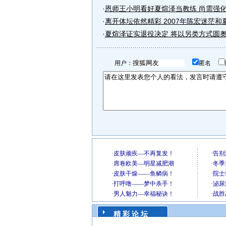
·
恩师王小明看好夏煊泽当教练 尚需强
·
离开体坛依然精彩 2007年陈宏迷茫和
·
夏煊泽证实退役决定 将以另类方式圆
用户：
匿名
精 彩 论 坛