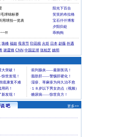
受
阳光下百合
界羽毛球锦标赛
笑笑的布拉格
所用球拍一览表
宝石仟仟博客
夕阳归处
!!!
乖狗狗
运
珠峰
福娃
母亲节
印花税
火炬
日本
赵薇
外遇
希
谢霆锋
CNN
中国足球
张柏芝
姚明
说 吧
更多>>