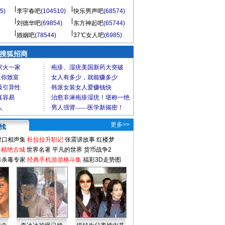
5)
李宇春吧
(104510)
快乐男声吧
(68574)
刘德华吧
(69854)
东方神起吧
(65744)
婚姻吧
(78544)
37℃女人吧
(6985)
 搜狐招商
更多>>
对口相声集
杜拉拉升职记
张震讲故事
红楼梦
-精绝古城
世界名著
平凡的世界
货币战争2
毒杀毒专家
经典手机游游格斗集
福彩3D走势图