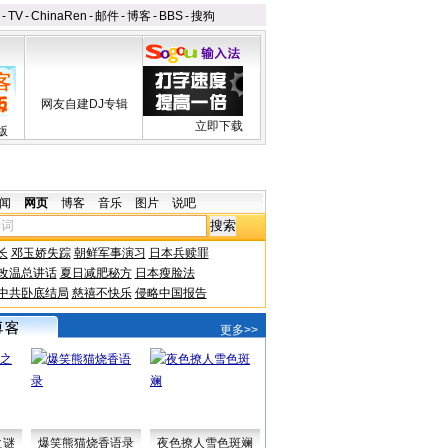
-
TV
-
ChinaRen
-
邮件
-
博客
-
BBS
-
搜狗
网友自建DJ专辑
立即下载
版
闻
网页
博客
音乐
图片
说吧
长
邓玉娇失踪
朝鲜军事演习
日本兵赎罪
改温总讲话
夏日减肥秘方
日本瘦脸法
中共卧底结局
慈禧不快乐
侵略中国报告
更多>>
之谜
爆笑熊猫烧香语录
夜色撩人雪色斑斓