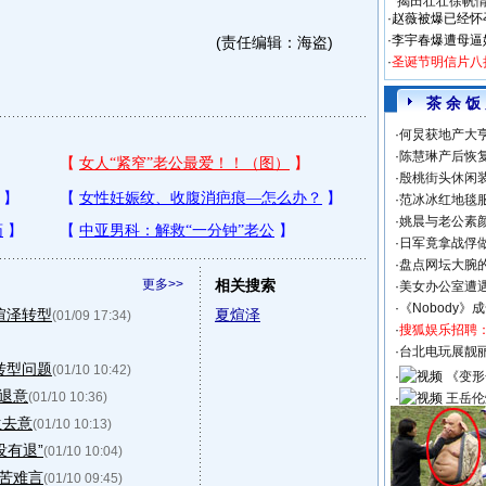
揭田壮壮徐帆
·
赵薇被爆已经怀
·
李宇春爆遭母逼
(责任编辑：海盗)
·
圣诞节明信片八
茶 余 饭
·
何炅获地产大亨
·
陈慧琳产后恢复
·
殷桃街头休闲装
·
范冰冰红地毯
·
姚晨与老公素
·
日军竟拿战俘
·
盘点网坛大腕
更多>>
相关搜索
·
美女办公室遭
·
《Nobody》
煊泽转型
夏煊泽
(01/09 17:34)
·
搜狐娱乐招聘
·
台北电玩展靓丽S
转型问题
(01/10 10:42)
·
《变形
有退意
(01/10 10:36)
·
王岳伦
生去意
(01/10 10:13)
没有退”
(01/10 10:04)
有苦难言
(01/10 09:45)