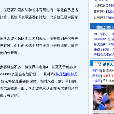
上证指数
(7744
但还要和国家队和省体育局协商，毕竟自己是省
苏醒吧
(41523)
打算，夏煊泽表示还没有计划，此前他已经向国家
贴图吧
(68789)
搜狐分类 |
李永波和领队李卫国都表示，没有接到任何有关
没有过，而且两名选手都在正常地进行训练。陈宏
要的公开赛。
赛机会不多，但世界排名第4，甚至高于鲍春来
·
听评书
|
郭德纲
2008年奥运会备战阶段，一旦林丹
(
林丹新闻
,
林丹
·
听小说
|
鬼吹灯1
，陈宏将是最重要的保障。相对来说，放弃单打的
·
共享区
|
手机病
尝试后效果一般，李永波也承认正在考虑夏煊泽的
都没有定论。