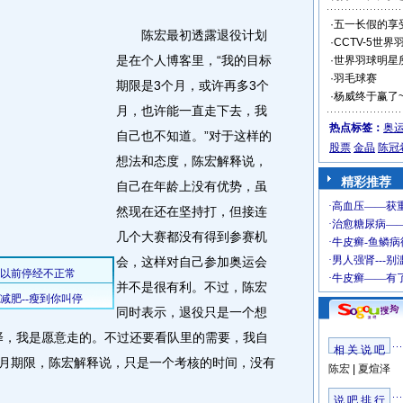
·
五一长假的享
陈宏最初透露退役计划
·
CCTV-5世
是在个人博客里，“我的目标
·
世界羽球明星
·
羽毛球赛
期限是3个月，或许再多3个
·
杨威终于赢了~~~
月，也许能一直走下去，我
热点标签：
奥
自己也不知道。”对于这样的
股票
金晶
陈冠
想法和态度，陈宏解释说，
精彩推荐
自己在年龄上没有优势，虽
然现在还在坚持打，但接连
几个大赛都没有得到参赛机
会，这样对自己参加奥运会
并不是很有利。不过，陈宏
同时表示，退役只是一个想
择，我是愿意走的。不过还要看队里的需要，我自
相 关 说 吧
个月期限，陈宏解释说，只是一个考核的时间，没有
陈宏
|
夏煊泽
说 吧 排 行